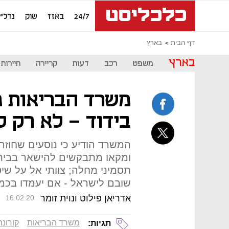
24/7
באזז
שוק
נדל"ן
דף הבית
בארץ
בארץ
משפט
רכב
דעות
קריירה
תיירות
משרד הבריאות מ
בידוד - לא רק ל
המשרד הודיע כי נוסעים שחוזרים
ומקאו מתבקשים להישאר בביתם
תסמיני מחלה; צוותי אל על שיט
שובם לישראל - אם יעמדו בכמ
אדריאן פילוט ונוית זומר
16.02.20
משרד הבריאות
קורונה
תגיות: