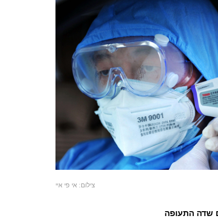
צילום: אי פי איי
ם שדה התעופה