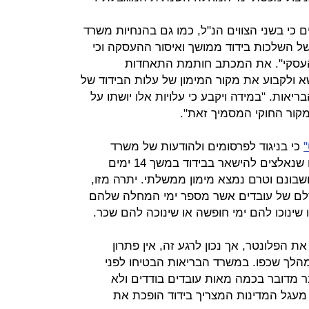
י בשני הצווים הנ"ל, כמו גם בהנחיות משרד
של השלכות בידוד ממושך ואיסור ההעסקה וכי
 העסקי". את המכתב חותמת התאחדות
 ולקבוע את מקור המימון של עלות הבידוד של
אות. "במידה ויקבע כי עלויות אלו יושתו על
מקור החוקי המסמיך זאת".
כי בניגוד לפרסומים ולהודעות של משרד
הבריאות, ימי המחלה שינוכו לעובדים שנאלצים להישאר בבידוד במשך 14 ימים
שבונם וטרם נמצא מימון ממשלתי. יתרה מזו,
רלם של עובדים אשר מספר ימי המחלה שלהם
 הפלונטר, אך נכון לרגע זה, אין פתרון
הלך שכפו. במשרד הבריאות הבטיחו לפני
בר מדובר בכמה מאות עובדים בודדים ולא
עגל המדינות המצריך בידוד הופכת את