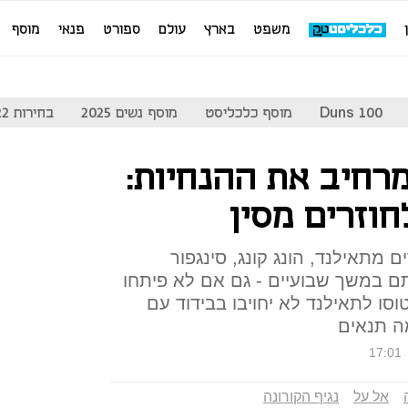
משפט
בארץ
עולם
ספורט
פנאי
מוסף
Duns 100
מוסף כלכליסט
מוסף נשים 2025
בחירות 2022
רחיב את ההנחיות:
חוזרים מסין
 מתאילנד, הונג קונג, סינגפור
 במשך שבועיים - גם אם לא פיתחו
וסו לתאילנד לא יחויבו בבידוד עם
ה תנאים
17:01
אל על
נגיף הקורונה