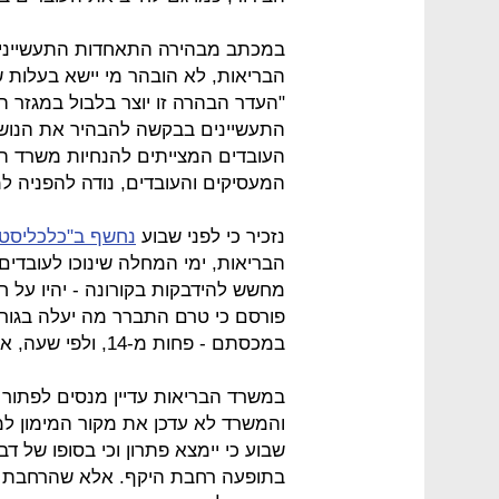
במכתב מבהירה התאחדות התעשיינים כ
הבריאות, לא הובהר מי יישא בעלות 
"העדר הבהרה זו יוצר בלבול במגזר
התעשיינים בבקשה להבהיר את הנושא
העובדים המצייתים להנחיות משרד הברי
המעסיקים והעובדים, נודה להפניה ל
נזכיר כי לפני שבוע
נחשף ב"כלכליסט"
מחשש להידבקות בקורונה - יהיו על ח
פורסם כי טרם התברר מה יעלה בגו
במכסתם - פחות מ-14, ולפי שעה, או שינוכו להם ימי חופשה או שינוכה להם שכר.
במשרד הבריאות עדיין מנסים לפתור את
והמשרד לא עדכן את מקור המימון למ
שבוע כי יימצא פתרון וכי בסופו של ד
בתופעה רחבת היקף. אלא שהרחבת מ