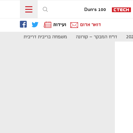
Dun's 100
דואר אדום
ועידות
דו"ח המבקר - קורונה
משפחה בריבית דריבית
תקשורת