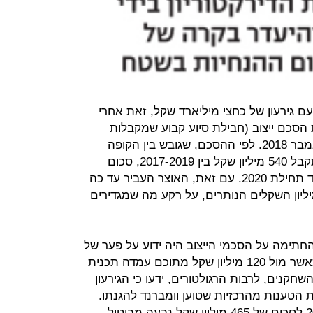
מאוחדת עם גירעון של כחצי מיליארד שקל, זאת אחרי
סכם ייצוב (חבילת סיוע קבוע שמקבלות
הקופות כל שלוש שנים) שנחתם בנובמבר 2018. לפי ההסכם, שגובש בין הקופה
למשרדי האוצר והבריאות, מאוחדת תקבל 540 מיליון שקל בין 2017-2019, סכום
שהיה אמור להשאיר אותה מאוזנת עד תחילת 2020. עם זאת, האוצר העביר עד כה
34 מיליון שקל ומחזיק את 200 מיליון השקלים הנותרים, על רקע מה שמגדירים
תימה על הסכמי הייצוב היה ידוע על פער של
220 מיליון שקל ביחס ליעד הגירעון (כאשר מול 120 מיליון שקל מתוכם עמדה תכנית
". כלומר, בסוף 2018 כלל השחקנים, לרבות הרגולטורים, ידעו כי הגירעון
הטענות מהרכזיות שטוען וומברנד להגנתו.
"הקפיצה בתחזית הגירעון בינואר 2019 לסכום של 465 מיליון שקל נבעה מביטול