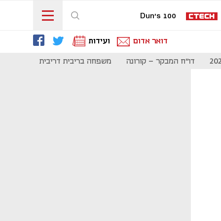
Dun's 100
דואר אדום
ועידות
דו"ח המבקר - קורונה
משפחה בריבית דריבית
תקשורת