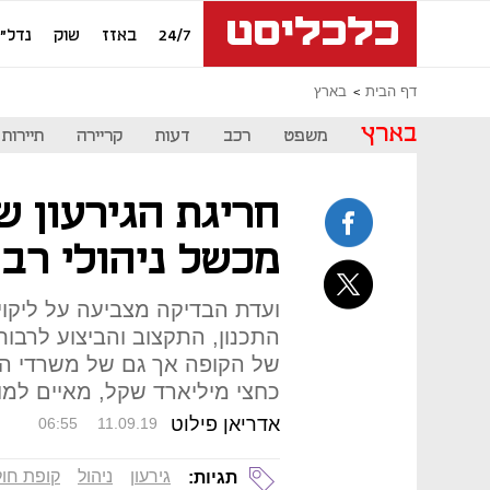
24/7
באזז
שוק
נדל"ן
דף הבית
בארץ
בארץ
משפט
רכב
דעות
קריירה
תיירות
חריגת הגירעון 
מכשל ניהולי רב
ועדת הבדיקה מצביעה על ליקוי
התכנון, התקצוב והביצוע לרבות
של הקופה אך גם של משרדי הבר
כחצי מיליארד שקל, מאיים למ
אדריאן פילוט
06:55
11.09.19
גירעון
ניהול
קופת חו
תגיות: