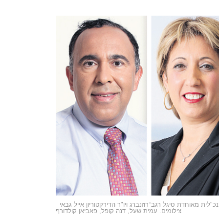
לית מאוחדת סיגל רגב־רוזנברג ויו"ר הדירקטוריון אייל גבאי
צילומים: עמית שעל, דנה קופל, פאביאן קולדורף