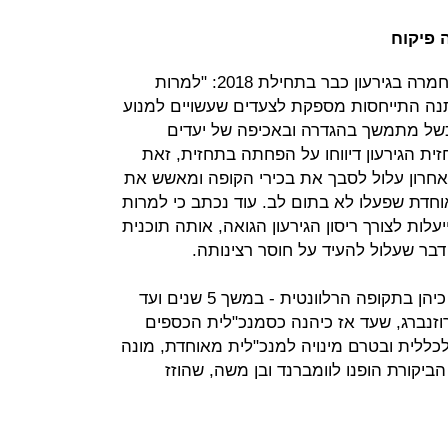
 פיקוח
הוועדה קבעה כי ניתן היה להבחין בהחמרה בגירעון כבר בתחילת 2018: "למרות
 גירעוני ל־2018, לא ניתנה התייחסות מספקת לצעדים שעשויים למנוע
 כשל מתמשך בהגדרה ובאכיפה של יעדים
זית הגירעון דיווחו על הפחתה בתחזית, זאת
האחרון עלול לסבך את בכירי הקופה ומאשש את
אוחדת שפעלו לא בתום לב. עוד נכתב כי למרות
ות לצורך ריסון הגירעון הגואה, אותה תוכנית
בר שעלול להעיד על חוסר רצינותה.
מנכ"ל מאוחדת לשעבר זאב וומברנד כיהן בתקופה הרלוונטית - במשך 5 שנים ועד
ל רגב־רוזנברג, שעד אז כיהנה כסמנכ"לית הכספים
כללית ובטרם מינויה למנכ"לית מאוחדת, מונה
ביקורת הופנו לוומברנד ובן משה, שהוזז