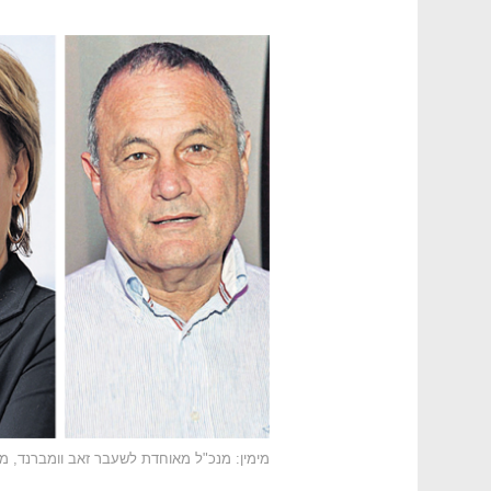
מימין: מנכ"ל מאוחדת לשעבר זאב וומברנד, מנכ"