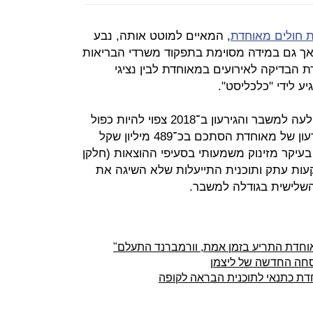
ת חולים מאוחדת
, המאיים למוטט אותה, נבע
ך גם במידה מסוימת בתפקוד משרדי הבריאות
דת הבדיקה לאירועים במאוחדת לבין נציגי
ע לידי "כלכליסט".
באפריל האחרון נחשף כי מאוחדת נקלעה למשבר והגירעון ב־2018 צפוי להיות כפול
מהתכנון. לפי הנתונים הרשמיים הגירעון של מאוחדת הסתכם בכ־489 מיליון שקל
ון שקל, ונבע בעיקר מזינוק משמעותי בסעיפי ההוצאות (חלקן
עות עתק ותוכנית התייעלות שלא השיגה את
שלישית בגודלה למשבר.
וחדת התריע בזמן אמת, וורמברנד התעלם"
וסחה החדשה של ליצמן