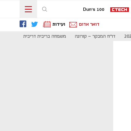
Dun's 100
דואר אדום
ועידות
דו"ח המבקר - קורונה
משפחה בריבית דריבית
תקשורת