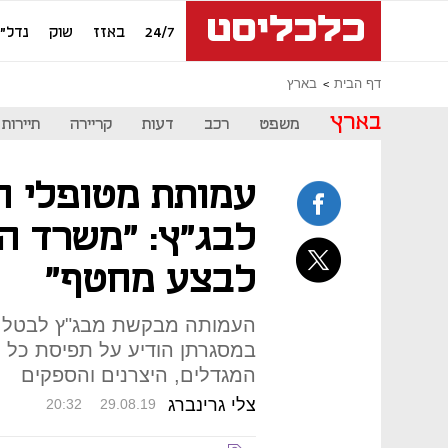
24/7
באזז
שוק
נדל"ן
דף הבית
בארץ
בארץ
משפט
רכב
דעות
קריירה
תיירות
עמותת מטופלי ה
לבג"ץ: "משרד ה
לבצע מחטף"
העמותה מבקשת מבג"ץ לבטל מי
במסגרתן הודיע על תפיסת כל ה
המגדלים, היצרנים והספקים
צלי גרינברג
20:32
29.08.19