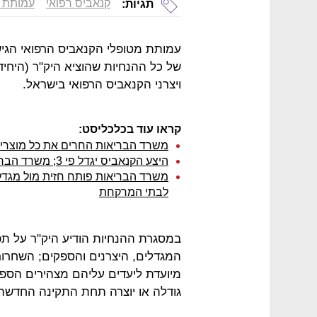
קנאביס רפואי
עמותת מ
תגיות:
עמותת מטופלי הקנאביס הרפואי הגישה
של כל ההנחיות שהוציא היק"ר (היחי
ויצרני הקנאביס הרפואי בישראל.
קראו עוד בכלכליסט:
משרד הבריאות החרים את כל מוצרי 
היצע הקנאביס יגדל פי 3; משרד הבריאות יחלק עוד רישיונות גידול
משרד הבריאות פותח חזית מול מגדלי
לבתי המרקחת
במסגרת ההנחיות הודיע היק"ר על תפ
המגדלים, היצרנים והספקים; השחרור
מיועדת ליעדים עליהם מצהירים הספק
גודלה או יוצרה תחת התקינה החדשה 