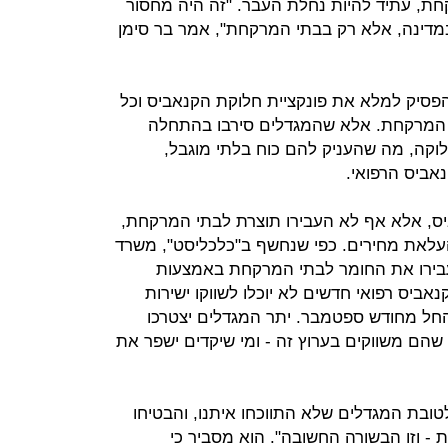
ת, עתיד להיות נחלת העבר. "זה היה מחסור
מדינה, אלא רק בבתי המרקחת", אמר בר סימן
להפסיק למלא את פונקציית חלוקת הקנאביס וכל
י המרקחת. אלא שהמגדלים סירבו בהתחלה
לוקה, מה שהעניק להם כוח בלתי מוגבל,
אביס הרפואי.
ס, אלא אף לא העבירו תוצרת לבתי המרקחת,
עלאת מחירים. כפי שנחשף ב"כלכליסט", משרד
בירו את החומר לבתי המרקחת באמצעות
אביס רפואי חדשים לא יוכלו לשווקו ישירות
חל מחודש ספטמבר. יתר המגדלים יצטרכו
 ב־10% את הכמות שהם משווקים בערוץ זה - ומי שיקדים ישפר את
 לטובת המגדלים שלא התווכחו איתנו, והבטיחו
‑ וזו הבשורה החשובה". הוא מסביר כי