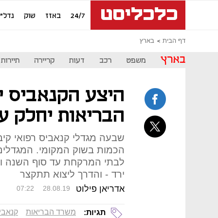
24/7
באזז
שוק
נדל"ן
דף הבית
בארץ
בארץ
משפט
רכב
דעות
קריירה
תיירות
הבריאות יחלק עו
שבעה מגדלי קנאביס רפואי קיב
הכמות בשוק המקומי. המגדלים
לבתי המרקחת עד סוף השנה ו
ירד - והדרך ליצוא תתקצר
אדריאן פילוט
07:22
28.08.19
משרד הבריאות
קנאבי
תגיות: