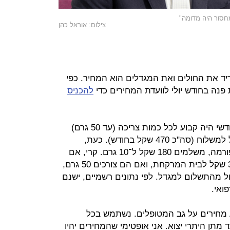
חסור היה מדומה"
צילום: אוראל כהן
ד את החולים ואת המגדלים הוא המחיר. כפי
נה בחודש יולי לוועדת המחירים כדי
להכניס
במצב שלפני הרפורמה, התשלום החודשי היה קבוע לכל כמות צריכה (עד 50 גרם)
ועמד על 370 שקל בתוספת 100 שקל למשלוח (סה"כ 470 שקל בחודש). כעת,
כ־40% מהמטופלים שכבר נכנסו לרפורמה, משלמים 180 שקל ל־10 גרם. קרי, אם
הם צורכים 20 גרם, הם משלמים 360 שקל לבית המרקחת, ואם הם צורכים 50 גרם,
 ‑ כמעט כפול מהתשלום למגדל. לפי נתונים רשמיים, ישנם
יע מחירים על גב המטופלים. נשתמש בכל
 מתן היתרי יצוא. אני אופטימי שהמחירים יהיו