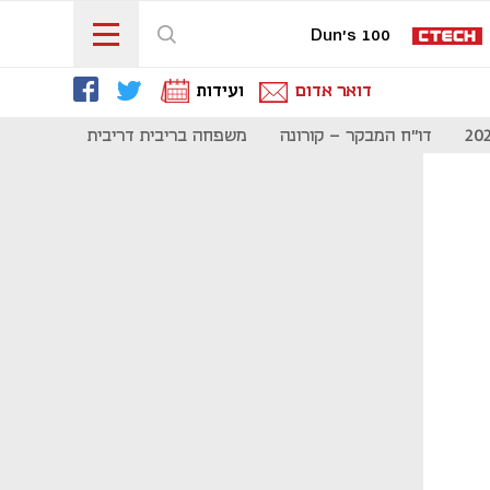
Dun's 100
דואר אדום
ועידות
דו"ח המבקר - קורונה
משפחה בריבית דריבית
תקשורת