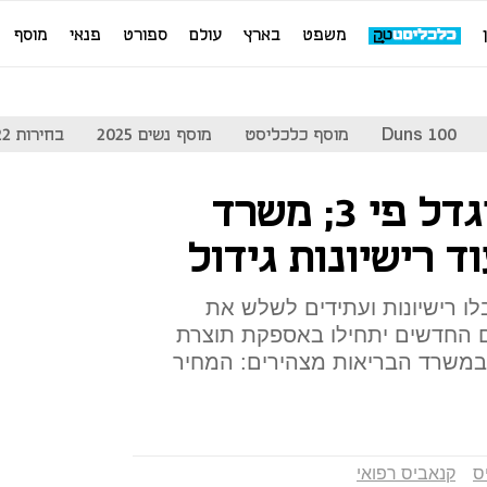
משפט
בארץ
עולם
ספורט
פנאי
מוסף
Duns 100
מוסף כלכליסט
מוסף נשים 2025
בחירות 2022
היצע הקנאביס יגדל פי 3; משרד
ד רישיונות גידול
לו רישיונות ועתידים לשלש את
 החדשים יתחילו באספקת תוצרת
במשרד הבריאות מצהירים: המחיר
ס
קנאביס רפואי