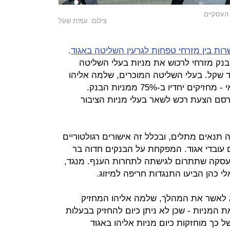
 העסקיים
צילום: עמית שעל
ת בין מזרחי טפחות לגרעין השליטה באגוד
.
ק מזרחי לרכוש את מניות בעלי השליטה
ווי של כ-1.5- 1.4 מיליארד שקל. בעלי השליטה המוכרים, שלמה אליהו
משפחות לנדאו, מנור ויעל אלמוג־זכאי - מחזיקים יחדיו ב-75% ממניות הבנק.
רסם הצעת רכש לשאר בעלי מניות הציבור
נאים מתלים, ובכלל זה אישורים רגולטוריים
 עובדי אגוד. המפקחת על הבנקים חדוה בר
עסקה שתתרום לגישתה לתחרות הענף. מנגד,
 כהן הביעו התנגדות חריפה למיזוג.
לאשר את המהלך, שלמה אליהו המחזיק
כור את המניות - שכן לא ניתן כיום להחזיק בבעלות
 כך מוחזקות כיום מניות אליהו באגוד