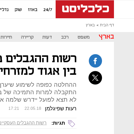
24/7
באזז
שוק
נדל"ן
דף הבית
בארץ
בארץ
משפט
רכב
דעות
קריירה
תיירות
רשות ההגבלים פ
בין אגוד למזרחי
ההחלטה כפופה לשימוע שיערך
התקבלה למרות התמיכה של בנ
לא תצא לפועל יידרש שלמה אלי
רעות שפיגלמן
17:21
22.05.18
רשות ההגבלים העסקיים
תגיות: