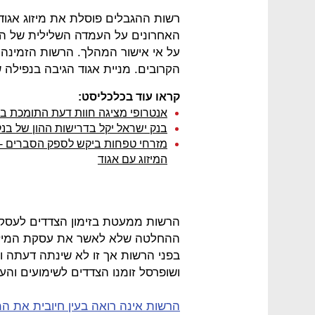
רשות ההגבלים פוסלת את מיזוג אגוד 
האחרונים על העמדה השלילית של הר
על אי אישור המהלך. הרשות הזמינה 
הקרובים. מניית אגוד הגיבה בנפילה של 8.3% בבורסה ב
קראו עוד בכלכליסט:
אנטרופי מציגה חוות דעת התומכת במי
בנק ישראל יקל בדרישות ההון של בנק
מזרחי טפחות ביקש לספק הסברים - 
המיזוג עם אגוד
הרשות ממעטת בזימון הצדדים לעסקא
ההחלטה שלא לאשר את עסקת המיזוג ש
בפני הרשות אך זו לא שינתה דעתה וה
ושופרסל זומנו הצדדים לשימועים ו
הרשות אינה רואה בעין חיובית את המי