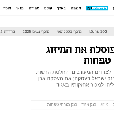
משפט
בארץ
עולם
ספורט
פנאי
מוסף
Duns 100
מוסף כלכליסט
מוסף נשים 2025
בחירות 2022
וסלת את המיזוג
 טפחות
 לצדדים המעורבים; החלטת הרשות
ק ישראל בעסקה; אם העסקה אכן
הו למכור אחזקותיו באגוד
מיזוג
בנק אגוד
בנק מזרחי טפחות