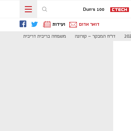
Dun's 100
דואר אדום
ועידות
דו"ח המבקר - קורונה
משפחה בריבית דריבית
תקשורת