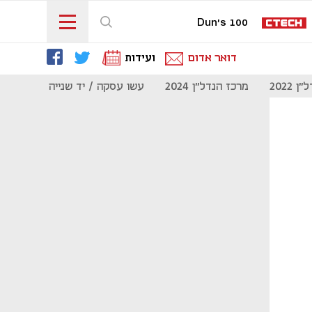
Dun's 100
דואר אדום
ועידות
 2022
מרכז הנדל"ן 2024
עשו עסקה / יד שנייה
מוסף נדל