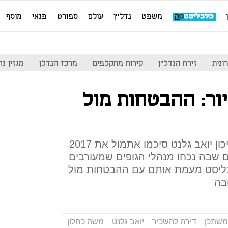
משפט
נדל''ן
עולם
ספורט
פנאי
מוסף
ונית
זירת הנדל"ן
קירות מתקלפים
מרכז הנדלן
מגזין נדל"ן
הדיור: ההבטחות מול
שר האוצר משה כחלון ושר השיכון יואב גלנט סיכמו אתמול את 2017
 שבה נכחו מנהלי הגופים שמעורבים
ליסט מעמת אותם עם ההבטחות מול
בה
משתכן
דירה להשכיר
יואב גלנט
משה כחלון