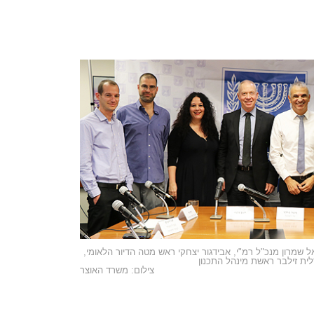
יאל שמרון מנכ"ל רמ"י, אבידגור יצחקי ראש מטה הדיור הלאומי,
לית זילבר ראשת מינהל התכנון
צילום: משרד האוצר