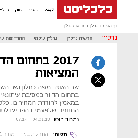
24/7
באזז
שוק
נדל"ן
דף הבית
נדל''ן
חדשות נדל''ן
נדל''ן
חדשות נדל''ן
נדל"ן עולמי
התחדשות עיר
2017 בתחום 
המציאות
בתחום הדיור במסיבת עיתונאים
במאמץ להורדת המחירים. כלכ
הנתונים שלפעמים הפתיעו לטו
נמרוד בוסו
07:14
04.01.18
התחלות בנייה
מחיר ל
תגיות: