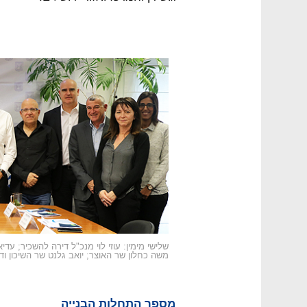
שלישי מימין: עוזי לוי מנכ"ל דירה להשכיר; עד
משה כחלון שר האוצר; יואב גלנט שר השיכון וד
מספר התחלות הבנייה