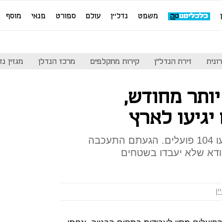
משפט
נדל''ן
עולם
ספורט
פנאי
מוסף
ונית
זירת הנדל"ן
קירות מתקלפים
מרכז הנדלן
מגזין נדל"ן
ותר מחודש,
יגיעו לארץ
ל"כלכליסט" נודע כי החודש יגיעו 104 פועלים. הגעתם התעכבה
ודא שלא יעבדו בשטחים
ין