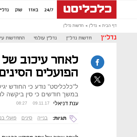
24/7
באזז
שוק
נדל"ן
דף הבית
נדל''ן
חדשות נדל''ן
נדל''ן
חדשות נדל''ן
נדל"ן עולמי
התחדשות עיר
לאחר עיכוב של י
הפועלים הסינים 
במשך חודשים כי סין ביקשה לו
ענת דניאלי
08:27
09.11.17
בנייה
סינים
פועלי בני
תגיות: