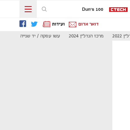
Dun's 100
דואר אדום
ועידות
 2022
מרכז הנדל"ן 2024
עשו עסקה / יד שנייה
מוסף נדל