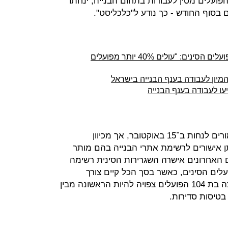
פועלים מסין לעבודות בתחום הבנייה, ינחתו
בעוד 3 שבועות יגיעו לארץ ראשוני הפועלים הסינים: "עולים 40% יותר מפועלים
המיון לעבודה בענף הבנייה בישראל
לאחר עיכובים רבים, הפועלים היו אמורים לנחות ב־15 באוקטובר, אך מכיוון
 אישורים לרשימת אתרי הבנייה בהם מותר
האחרונים אישרה השגרירות הסינית רשימה
ועלים הסינים, כאשר בסך הכל קיים צורך
ב־1,697 עובדים באתרים אלו. הקבוצה בת 104 הפועלים צפויה להיות הראשונה מבין
בטיסות סדירות.