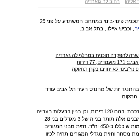
 אליהו
רחוב לה גוארדיה
הוועדה המחוזית אישרה למתן תוקף תוכנית פינוי-בינוי במתחם המשתרע על פני 25
ה
, וכביש איילון, בתל אביב.
אושרה להפקדה תוכנית במחלף לה גארדיה
 77 דירות
ינוי־בינוי לא יחויבו בקרן תחזוקה
בהתנגדויות של מהנדס העיר תל אביב עודד
 המקום.
התוכנית תאפשר הריסה של 5 בנייני רכבת ובהם 120 דירות, וכן בניין בבעלות הערייה
המשמש כיום לבית הקשיש. במקום מבנים אלה תותר בנייה של 3 מגדלים בני 28
קומות, ושלושה מבני מגורים בני 8 קומות שיכללו כ-450 יח"ד. חזית מבני המגורים
מת מסחר וחזית מגדלי המגורים תהיה לכיוון