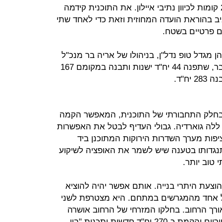
בנוסף ייבנה מגדל תעסוקה בגובה 25 קומות לכיוון נתיבי איילון. את התוכנית קידמה
יב בהוראת הועדה המחוזית וזאת כדי לאחד שתי
מים פרטיים בשטח.
 מגדל טופ נדל"ן, בניהולו של אריה בר מנכ"ל
משרד הבינוי, הפנים והתחבורה לשעבר, שתפנה 44 יח"ד ישנות ותבנה במקומם 167
 בחלק התחבורתי של התוכנית, המאפשר הקמה
לה גוארדיה. גבולי העדיף לבטל את האפשרות
יפות מערך השדרות הירוקות המתוכנן ביד
נגדותו בטענה שיש לשמר את האופציה לשיקוע
טוב יותר.
 הוצעת היתרי בנייה. אותם אפשר יהיה להוציא
כל אחד מהמגרשים במתחם. היא מצטרפת לשני
לאורך הרחוב. בחלקו המזרחי של הרחוב אושרה
ותכנית שכללה פינויים של 3 מבנים טוריים והקמת כ-270 יח"ד חדשות ותכנית "בין