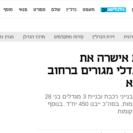
משפט
נדל''ן
עולם
ספורט
פנאי
מוסף
ונית
זירת הנדל"ן
קירות מתקלפים
מרכז הנדלן
מגזין נדל"ן
 אישרה את
ית ל-3 מגדלי מגורים ברחוב
א
התוכנית תאפשר הריסה של 5 בנייני רכבת ובניית 3 מגדלים בני 28
קומות ו-3 מבני מגורים בני 8 קומות. בסה"כ ייבנו 450 יח"ד. בנוסף