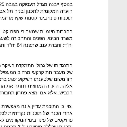
הועדה המקומית לתכנון ובניה תל אב
תוכניות פינוי בינוי קטנות שקידמו יז
החברות היזמיות שמאחורי הפרויקטי הן
יח"ד; וחברת ענב שתפנה 84 יח"ד ותבנה 283 יח"ד.
התנגדותו של גבולי התמקדה בעיקר
של מעבר תת קרקעי מרחוב המעפיל ל
הזו משום שלטענתו השיקוע יפגע ברצ
אליהו. הועדה המחוזית דחתה את הת
הכביש, אלא אם ימצא פתרון תחבורתי 
יצוין כי התוכנית עדיין אינה מאפשרת
אחרי הכנה של תוכניות נקודתיות ל
פרויקטים של פינוי בינוי המקודמים 