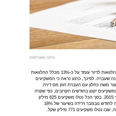
צילום: שאטרסטוק
הסכום אותו נוטלים משקיעים מסך ההלוואות לדיור עומד על כ-13% מכלל ההלוואות
נה שעברה. לפיכך, כרגע נראה כי המשקיעים
וצר משה כחלון עם העברת חוק מס דירה
משקיעים יקטן בחודשים הקרובים, כפי שקרה
לאחר העלאת מס הרכישה בחודש יוני 2015. בסך הכל נטלו משקיעים 625 מיליון
שקל בדצמבר, ירידה של 3% בהשוואה לחודש נובמבר וירידה בשיעור של 18%
 משקיעים 771 מיליון שקל.