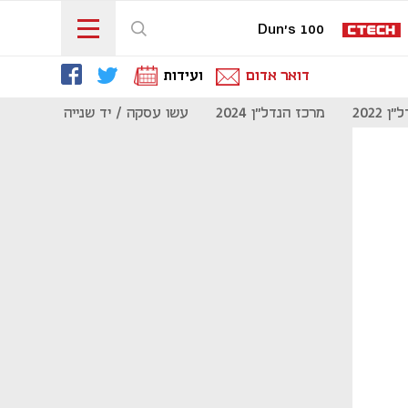
Dun's 100
דואר אדום
ועידות
 2022
מרכז הנדל"ן 2024
עשו עסקה / יד שנייה
מוסף נדל