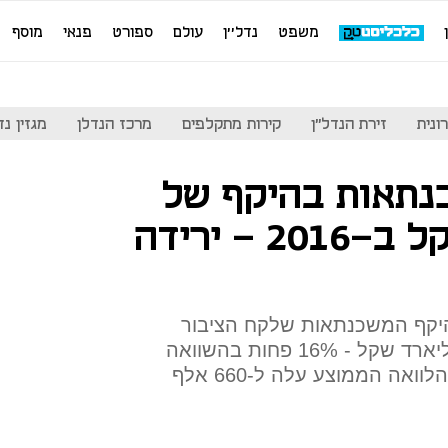
משפט
נדל''ן
עולם
ספורט
פנאי
מוסף
ונית
זירת הנדל"ן
קירות מתקלפים
מרכז הנדלן
מגזין נדל"ן
נתאות בהיקף של
58.8 מיליארד שקל ב-2016 - ירידה
יקף המשכנתאות שלקח הציבור
בחודש דצמבר עמד על 4.6 מיליארד שקל - 16% פחות בהשוואה
לנתון המקביל אשתקד. גובה ההלוואה הממוצע עלה ל-660 אלף