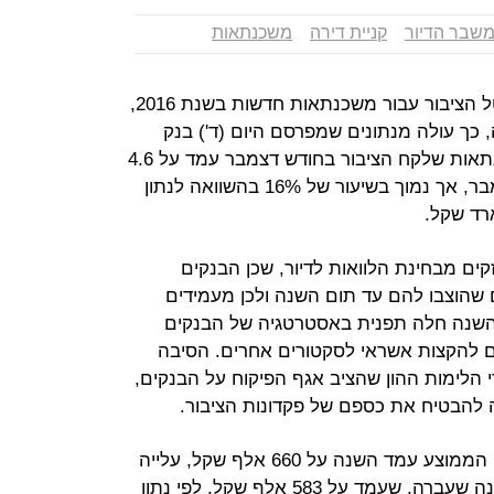
שבר הדיור
קניית דירה
משכנתאות
58.8 מיליארד שקל – זהו הסכום שנטל הציבור עבור משכנתאות חדשות בשנת 2016,
שעברה, כך עולה מנתונים שמפרסם היום (ד') בנק
ישראל. על פי הנתונים, היקף המשכנתאות שלקח הציבור בחודש דצמבר עמד על 4.6
מיליארד שקל, נתון דומה לחודש נובמבר, אך נמוך בשיעור של 16% בהשוואה לנתון
ים מבחינת הלוואות לדיור, שכן הבנקים
 שהוצבו להם עד תום השנה ולכן מעמידים
ם השנה חלה תפנית באסטרטגיה של הבנקים
ם להקצות אשראי לסקטורים אחרים. הסיבה
 הלימות ההון שהציב אגף הפיקוח על הבנקים,
 להבטיח את כספם של פקדונות הציבור.
עוד עולה מהנתונים כי גובה ההלוואה הממוצע עמד השנה על 660 אלף שקל, עלייה
של 13% בהשוואה לנתון המקביל בשנה שעברה, שעמד על 583 אלף שקל. לפי נתון