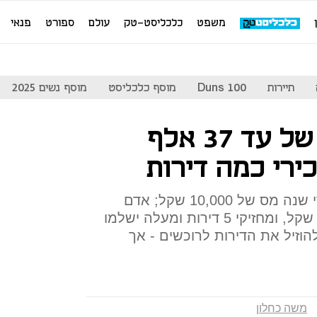
משפט
כלכליסט-טק
עולם
ספורט
פנאי
תיירות
Duns 100
מוסף כלכליסט
מוסף נשים 2025
כחלון מציע: מס של עד 37 אלף
רי כמה דירות
אדם המחזיק 3 דירות ישלם מדי שנה מס של 10,000 שקל; אדם
שמחזיק 4 דירות ישלם 22 אלף שקל, ומחזיקי 5 דירות ומעלה ישלמו
להוזיל את הדירות לרוכשים - אך
משה כחלון