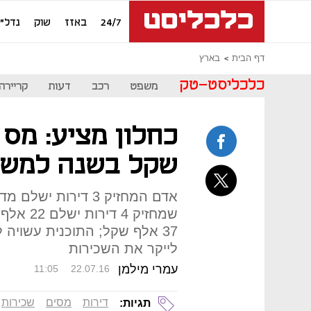
24/7
באזז
שוק
נדל"ן
דף הבית
בארץ
כלכליסט-טק
משפט
רכב
דעות
קריירה
שקל בשנה למשכי
37 אלף שקל; התוכנית עשויה 
לייקר את השכירות
עמרי מילמן
11:05
22.07.16
דירות
מסים
שכירות
תגיות: