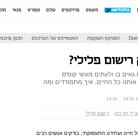
משפט
פרויקטים
עולם
ספורט
פנאי
מוס
Dun
הפניקס השקעות
המצטיינים של הצרכנים
תכנון פיננסי
רישום פלילי?
 גאים בו ולעתים מעשי קונדס
אותנו כל החיים. איך מתמודדים ומה
14:41
14.01.
עו"ד חזי כהן​
​רישום פלילי
 חיינו ועתידנו התעסוקתי, בודקים אנשים רבים