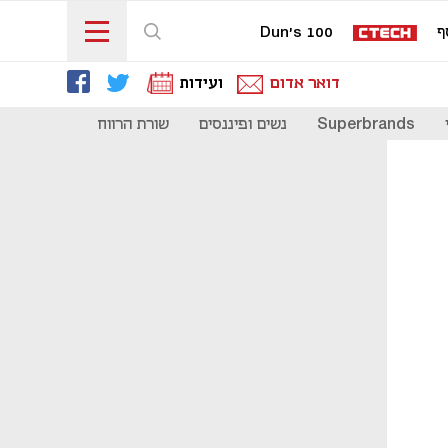
ף
Dun's 100
דואר אדום
ועידות
Superbrands
נשים ופיננסים
שורת הרווח
כדאי להכיר