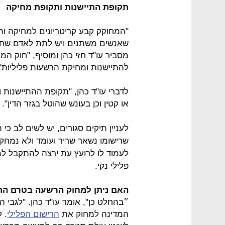
תקופת התיישנות ותקופת מחיקה
"המחוקק קבע קריטריונים למחיקה וה
שאנשים משתנים ויש לתת לאדם שחטא
מסביר עו"ד חזי כהן ומוסיף, "חוק ה
להתיישנות ומחיקת הרשעות פליליות"
לדברי עו"ד כהן, "תקופת ההתיישנות
או קטין וכן בעונש שהוטל בגזר הדין".
לעניין תיקים סגורים, יש לשים לב כי
שרישומו נשאר שריר ועומד ולא נמחק מ
לעמוד לו לרועץ עת ירצה להתקבל למוס
פלילי נקי.
האם ניתן למחוק הרשעה בטרם הת
״בהחלט כן", אומר עו"ד כהן. "לגבי 
המדינה למחוק את
הרישום הפלילי
. 