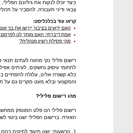
כיצד יוכלו לנקות את גיליונם הפלילי,
צבאי ודיני תעבורה, להסביר על תהליך
קראו עוד בכלכליסט:
האם ידועים בציבור יירשו את בני זוג
אמת דיברתי: האם מותר לנו לפרסם 
מהי פסילת רשיון מנהלית?
רישום פלילי נקי מהווה לעתים תנאי 
לתחומי עיסוק נחשקים. לעיתים אפ
כלא קשורה אלינו, עלולה להסתיים ב
והמקצועי ובלא מעט מקרים גם על תד
מהו רישום פלילי?
רישום פלילי הנו פלט המונפק ממחשב
האזרח. ברישום הפלילי ישנו ביטוי לש
1. הרשעות: ישנו תיעוד לתיקים בהם