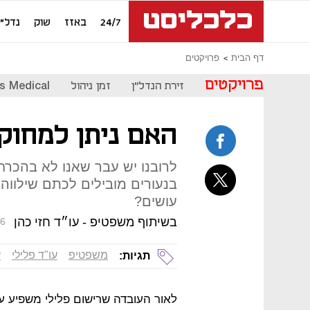
24/7
באזז
שוק
נדל"ן
דף הבית
פרויקטים
פרויקטים
זירת הנדל"ן
זמן ניהול
s Medical
האם ניתן למחוק 
לרובנו יש עבר שאנו לא בהכרח
בנעורים מובילים לכתם שילווה 
עושים?
בשיתוף משפטיפ - עו״ד חזי כהן
16
משפטיפ
עו"ד פלילי​
​
תגיות:
לאור העובדה שרישום פלילי משפיע על