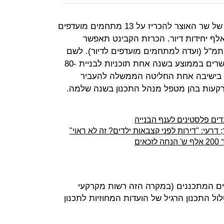
קבינט הדיור קיבל אתמול את הצעתו של שר האוצר להכריז על 13 מתחמים מועדפים
יור ובהם קרקע לבניית קרוב ל-40 אלף יחידות דיור. הכרזת הקבינט תאפשר
תמ"ל (ועדה למתחמים מועדפים לדיור). לשם
השוואה, מוסדות התכנון הרגילים מאשרים בממוצע בשנה אחת תוכניות לבניית 80-
רות, בישיבה אחת החליטה הממשלה להעביר
רקעות בהן מטפל מנהל התכנון בשנה שלמה.
דרעי: "דירות לפני קצבאות ילדים? זה לא ראוי"
ים
ים המתכננים (במקרה הזה רשות מקרקעי
ול התכנון הרגיל של הועדות המחוזיות לתכנון