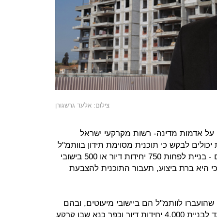
צילום: אלעד גרשגורן
ה על אדמות מדינה- רשות מקרקעי ישראל
ת יכולים לבקש כי תוכנית מסוימת תידון בוותמ"ל
אם זו עומדת בקריטריונים מינימאליים - בניית לפחות 750 יחידות דיור או 500 בישובי
י היא ברת ביצוע, תעבור התוכנית להצבעת
שהועברו לוותמ"ל הם ביישובי מיעוטים, ובהם
אום אל פחם שבה מתחם ענק המיועד לבניית 4,000 יחידות דיור וכפר כנא שבו קרקע