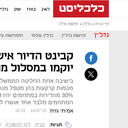
24/7
באזז
שוק
נדל"ן
דף הבית
נדל''ן
חדשות נדל''ן
נדל''ן
חדשות נדל''ן
נדל"ן עולמי
התחדשות עיר
יוקמו במסלול מ
בישיבה אחת החליטה הממשלה ל
מכמות קרקעות בהן מטפל מנהל
30% מהדירות במתחמים יהיו
המתחמים מלבד אחד אושרו ליז
אמיתי גזית
10:31
14.07.15
בנייה
דיור להשכרה
ק
תגיות: