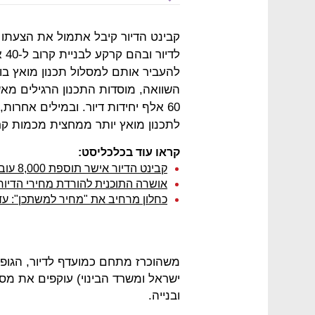
לד
להעביר אותם למסלול תכנון מואץ בו
60 אלף יחידות דיור. ובמילים אח
לתכנון מואץ יותר ממחצית מכמות ק
קראו עוד בכלכליסט:
קבינט הדיור אישר תוספת 8,000 עובדים פלסטינים לענף הבנייה
אושרה התוכנית להורדת מחירי הדיור; 
כחלון מרחיב את "מחיר למשתכן": עד 200 אלף ש' הנחה לזכא
משהוכרז מתחם כמועדף לדיור, הגופ
ישראל ומשרד הבינוי) עוקפים את מסל
ובנייה.