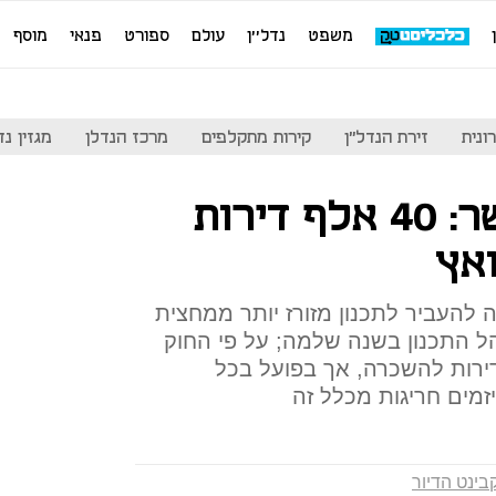
משפט
נדל''ן
עולם
ספורט
פנאי
מוסף
ונית
זירת הנדל"ן
קירות מתקלפים
מרכז הנדלן
מגזין נדל"ן
קבינט הדיור אישר: 40 אלף דירות
ואץ
העביר לתכנון מזורז יותר ממחצית
 התכנון בשנה שלמה; על פי החוק
 דירות להשכרה, אך בפועל בכל
מים חריגות מכלל זה
בינט הדיור