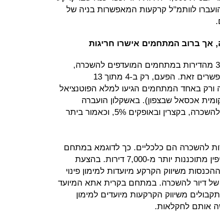
 בסך הכל הועברו לוותמ"ל קרקעות המאפשרות בניה של
 אך ברוב המתחמים אישרו חריגות
על פי חוק הוותמ"ל יש להקצות כ-30% מהדירות במתחמים המועדפים להשכרה,
אלא אם נמצאים נימוקים שאינם מאפשרים זאת. הפעם, רק ב-4 מתוך 13
ה ורק באחד המתחמים הגיעו למלא הפוטנציאל
 (במועצה המקומית אכסאל שבצפון). באשקלון הועברה
לוותמ"ל תוכנית שבה 20% מהדירות להשכרה, בקצרין ובאופקים 5%, וכאמור ביתר
רות להשכרה הם כלכליים. כך לדוגמא במתחם
בבאר יעקוב בשטח בו שוכן מחנה צריפין מתוכננות יותר מ-7,000 דירות. בהצעת
כנסות משיווק הקרקע מיועדות למימון פינוי
 של דיור להשכרה. במתחם בקרית אתא המיועד
וסבר כי התקבולים משיווק הקרקעות מיועדים למימון
ה אותם לחקלאות.