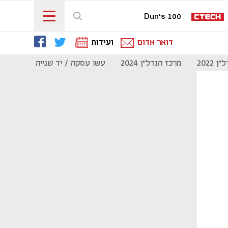
Dun's 100
דואר אדום
ועידות
 2022
מרכז הנדל"ן 2024
עשו עסקה / יד שנייה
מוסף נדל