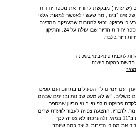
וב (יש עתיד) מבקשת להוריד את מספר יחידות
של פינוי־בינוי, מה שעשוי לאפשר למאות אלפי
ובע כי פרויקט זכאי להטבות שמעניקה המדינה
בפרויקטים של פינוי־בינוי רק כאשר מספר יחידות הדיור שבו עולה על 24, והתיקון
ות לתכנית פינוי-בינוי בשכונה
מהיר
ערך עם יזמי נדל"ן הפעילים בתחום ועם גופים
 כושלים. "יש לא מעט שכונות ובניינים שבהם
ם פרויקטים לפינוי־בינוי מכיוון שמספר
 בהם קטן מ־24", הוא אומר. לדבריו, ההצעה צפויה לעבור לוועדת שרים
לחקיקה מיד לאחר תום פגרת הכנסת ב־11 במאי, ולהערכתו לא צפויה לכך
יד את מחירי הדירות ולייצר כמה שיותר