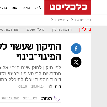
24/7
באזז
שוק
נדל"ן
דף הבית
נדל''ן
חדשות נדל''ן
נדל''ן
חדשות נדל''ן
נדל"ן עולמי
התחדשות עיר
התיקון שעשוי לע
הפינוי־בינוי
לפי תיקון לחוק שיזם ח"כ יואל ר
דירות נוספות יוכלו להיכלל בתו
דותן לוי
08:19
29.04.14
פינוי בינוי
יואל רזבוזוב
תגיות: