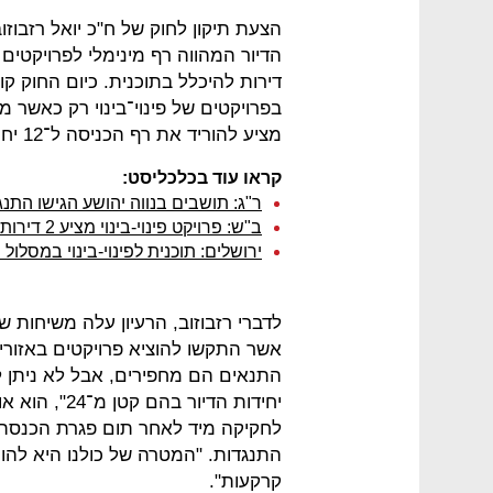
הצעת תיקון לחוק של ח"כ יואל רזבוז
הדיור המהווה רף מינימלי לפרויקטים 
דירות להיכלל בתוכנית. כיום החוק ק
מציע להוריד את רף הכניסה ל־12 יחידות דיור בלבד.
קראו עוד בכלכליסט:
ר"ג: תושבים בנווה יהושע הגישו התנגד
ב"ש: פרויקט פינוי-בינוי מציע 2 דירות חדשות במקום הישנה
ירושלים: תוכנית לפינוי-בינוי במסלול 
לדברי רזבוזוב, הרעיון עלה משיחות ש
אשר התקשו להוציא פרויקטים באזורים
התנאים הם מחפירים, אבל לא ניתן לקד
יחידות הדיור
התנגדות. "המטרה של כולנו היא להור
קרקעות".