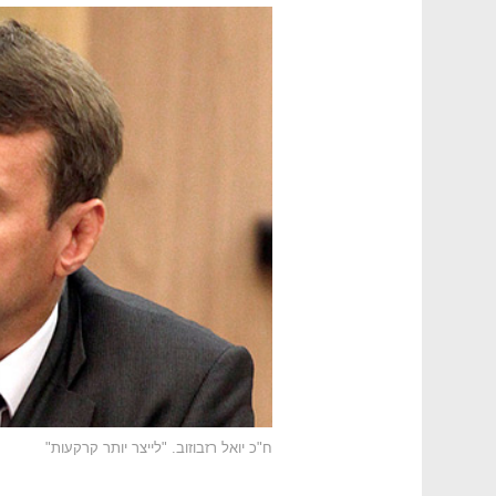
ח"כ יואל רזבוזוב. "לייצר יותר קרקעות"