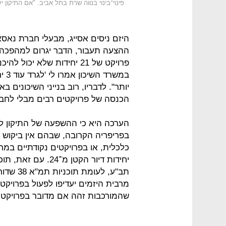
פינוי־בינוי בנווה שרת בתל אביב. "אם התיקון 
היזם ניסים אסייג, מבעלי חברת נאסא
ההצעה תעבור, הדבר יגרום למהפכה בע
במש
הכנסה של פרויקטים רבים מבלי לחבר
הערכה היא כי ההשפעה של התיקון ל
כלכלית, או בפרויקטים נקודתיים במר
יחידות דיור הקטן מ־
תב"ע, לע
שהמורכבות זהה אם מדובר בפרויקט ק