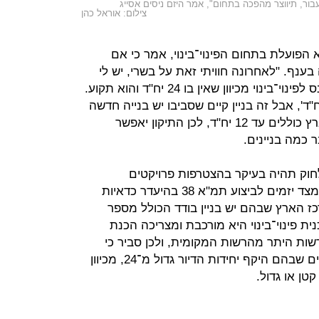
יעבור, תיווצר מהפכה בתחום", אמר היזם ניסים אסייג
צילום: אוראל כהן
 הפועלת בתחום הפינוי־בינוי, אמר כי אם
נף. "לאחרונה חוויתי זאת על בשרי, יש לי
פרויקט של 21 יחידות שלא יכול להיכנס לפינוי־בינוי מכיוון שאין בו 24 יח"ד והוא תקוע.
רד השיכון אמרו לי 'לגרד עוד 3 יח"ד', אבל זה בניין קיים שסביבו יש בנייה חדשה
יותר". לדבריו, רוב בנייני השיכונים בארץ כוללים עד 12 יח"ד, לכן התיקון יאפשר
 כמה בניינים.
חוק תהיה בעיקר בהצטרפות פרויקטים
בפריפריה הקרובה, שבהם אין ביקוש מצד יזמים לביצוע תמ"א 38 בהיעדר כדאיות
כז הארץ שבהם יש בניין בודד הכולל מספר
24. עם זאת, תוכנית פינוי־בינוי היא מורכבת ומצריכה הכנת
ומת תוכניות תמ"א 38 שדורשות היתר מהרשות המקומית, ולכן סביר כי
מרבית היזמים יעדיפו לפעול בפרויקטים שבהם היקף יחידות הדיור גדול מ־24, מכיוון
טן או גדול.