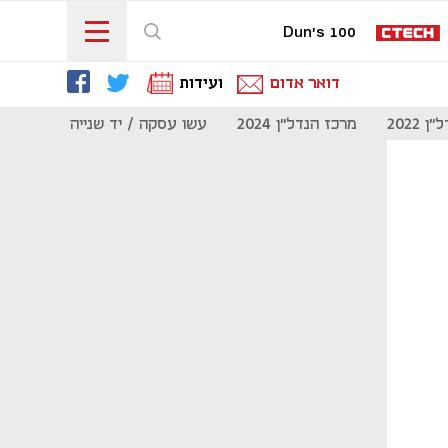
Dun's 100
דואר אדום
ועידות
 2022
מרכז הנדל"ן 2024
עשו עסקה / יד שנייה
מוסף נדל