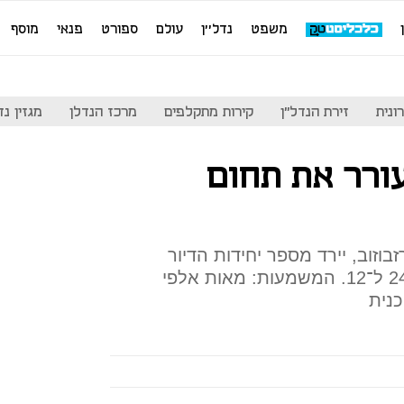
משפט
נדל''ן
עולם
ספורט
פנאי
מוסף
ונית
זירת הנדל"ן
קירות מתקלפים
מרכז הנדלן
מגזין נדל"ן
ורר את תחום
זבוזוב, יירד מספר יחידות הדיור
הנדרשות לביצוע פינוי־בינוי מ־24 ל־12. המשמעות: מאות אלפי
כנית