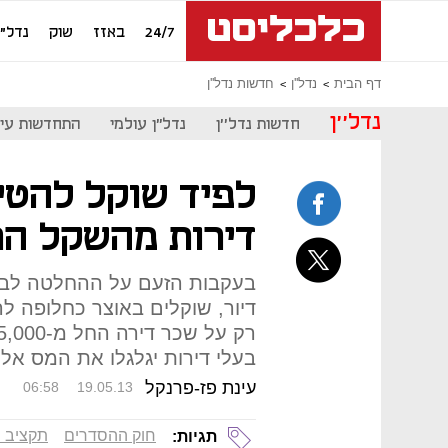
24/7
באזז
שוק
נדל"ן
דף הבית
נדל''ן
חדשות נדל''ן
נדל''ן
חדשות נדל''ן
נדל"ן עולמי
התחדשות עיר
לפיד שוקל להטי
דירות מהשקל הר
בעקבות הזעם על ההחלטה לב
דיור, שוקלים באוצר כחלופה לה
בעלי דירות יגלגלו את המס אל
עינת פז-פרנקל
06:58
19.05.13
חוק ההסדרים
תקציב 
תגיות: