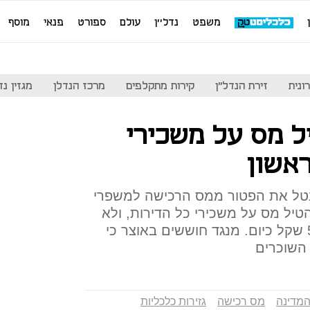
משפט
נדל''ן
עולם
ספורט
פנאי
מוסף
ונית
זירת הנדל"ן
קירות מתקלפים
מרכז הנדלן
מגזין נדל"ן
ל מס על משכירי
אשון
טל את הפטור ממס הרכישה למשפרי
טיל מס על משכירי כל הדירות, ולא
רק על שכר דירה החל מ-5,000 שקל כיום. מנגד חוששים באוצר כי
 השוכרים
המדינה
מס רכישה
גזירות כלכליות