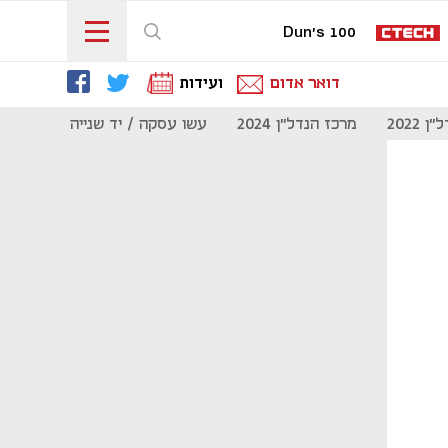
Dun's 100
דואר אדום
ועידות
 2022
מרכז הנדל"ן 2024
עשו עסקה / יד שנייה
מוסף נדל