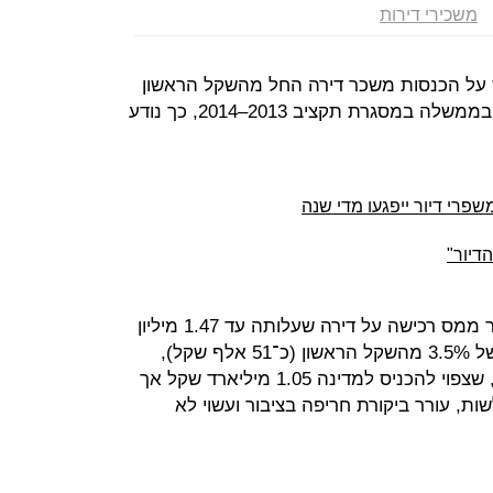
משכירי דירות
ס על הכנסות משכר דירה החל מהשקל הראשון
כחלופה למס הרכישה החדש שאושר בממשלה במסגרת תקציב 2013–2014, כך נודע
שפרי דיור ייפגעו מדי שנה
דיור"
במסגרת התקציב החדש, בוטל הפטור ממס רכישה על דירה שעלותה עד 1.47 מיליון
שקל, והחל מ־2014 יוטל מס רכישה של 3.5% מהשקל הראשון (כ־51 אלף שקל),
למעט על רוכשי דירה ראשונה. הצעד, שצפוי להכניס למדינה 1.05 מיליארד שקל אך
ת, עורר ביקורת חריפה בציבור ועשוי לא