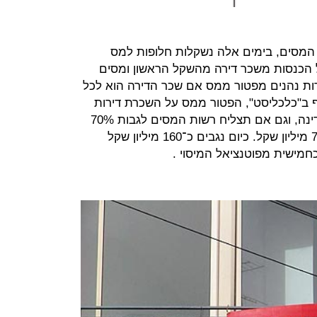
 המסים, בימים אלה נשקלות חלופות למס
ה, ובהן הטלת מס של 10% על הכנסות משכר דירה מהשקל הראשון ומסים
רות נהנים מפטור ממס אם שכר הדירה הוא לכל
י שנחשף ב"כלכליסט", הפטור ממס על השכרת דירות
שווה כ־1.1 מיליארד שקל לקופת המדינה, וגם אם תצליח רשות המסים לגבות 70%
ממנו, ההכנסה ממנו תסתכם בכ־770 מיליון שקל. כיום נגבים כ־160 מיליון שקל
חמישית מפוטנציאל המיסוי .