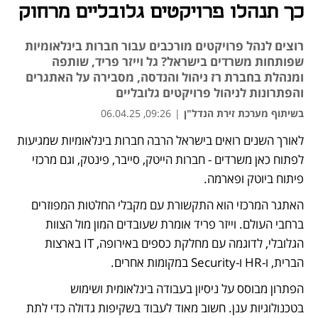
כך תנהלו פרויקטים גלובליים מרחוק
רוצים לנהל פרויקטים מורכבים עבור חברות בינלאומיות
שפותחות משרדים בישראל? גל וייזר פריד, שותפה
ומנהלת בחברת רז ניהול והנדסה, מסבירה על האתגרים
והפתרונות לניהול פרויקטים גלובליים
בשיתוף מערכת זירת הנדל"ן
|
09:26, 06.04.25
לאורך השנים רואים בישראל הרבה חברות בינלאומיות שמגיעות 
נפתח בכרטיסייה חדשה
לפתוח כאן משרדים - חברות הייטק, סייבר, פינטק, וגם מרכזי 
פיתוח ביוטק ופארמה. 
האתגר המרכזי הוא התקשורת עם מקבלי החלטות המפוזרים 
ברחבי העולם. וייזר פריד אומרת שעובדים המון מול הצוות 
הגלובלי, לדוגמה עם מחלקת כספים באירופה, IT בארצות 
הברית, ו-HR ו-Security במקומות אחרים.
הפתרון מבוסס על ניסיון בעבודה בינלאומית ושימוש 
בטכנולוגיות ענן. חשוב מאוד לעבוד בשקיפות גדולה כדי לתת 