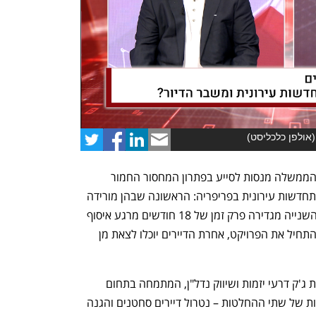
(
אולפן כלכליסט
)
נפתח בכרטיסייה חדשה
נפתח בכרטיסייה חדשה
שתי החלטות שהתקבלו לאחרונה על ידי הממשלה מנסות לסייע בפתרון המחסור החמור 
בדירות מגורים ובמיעוט הפרויקטים של התחדשות עירונית בפריפריה: הראשונה שבהן מורידה 
את רף חתימות הדיירים הנדרש ל-67%, והשנייה מגדירה פרק זמן של 18 חודשים מרגע איסוף 
כל החתימות – בפרק זמן זה נדרש היזם להתחיל את הפרויקט, אחרת הדיירים יוכלו לצאת מן 
בשיחה עם ג'קי דרעי, מנכ"ל ומייסד קבוצת ג'ק דרעי יזמות ושיווק נדל"ן, המתמחה בתחום 
ההתחדשות העירונית, שמענו על היתרונות של שתי ההחלטות – נטרול דיירים סחטנים והגנה 