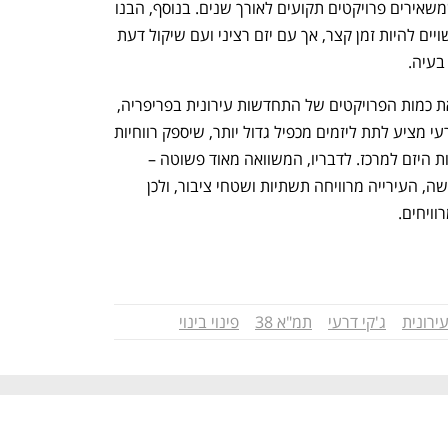
על הדיירים מפני מחתימים "מאכערים" שמשאירים פרויקטים תקועים לאורך שנים. בנוסף, הבנו 
כי מבחינת תהליכי התכנון, 18 חודשים עשויים להיות זמן קצר, אך עם יזם רציני ועם שיקול דעת 
בעיה.
לבסוף, שמענו מדרעי כיצד ניתן להגדיל את כמות הפרויקטים של התחדשות עירונית בפריפריה, 
והתשובה ברורה – לתת תמריץ ליזמים. דרעי מציע לתת ליזמים מכפיל גדול יותר, שיספק רווחיות 
גדולה יותר, או לאפשר ניוד של חלק מזכויות היזם למרכז. לדבריו, המשוואה מאוד פשוטה – 
המדינה מרוויחה מכל מכירה של דירה חדשה, העירייה מרוויחה תשתיות ושטחי ציבור, ולכן 
ויחים. 
ירונית
ג'קי דרעי
תמ"א 38
פינוי בינוי