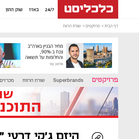
24/7
באזז
שוק ההון
דף הבית
פרויקטים
שורת הרווח
מחיר הבניין בארה"ב
צנח ב-90%,
והחלומות על תשואה
גבוהה התנפצו
אלמוג עזר
פרויקטים
Superbrands
שורת הרווח
מכרזים
היזם ג'קי דרעי "