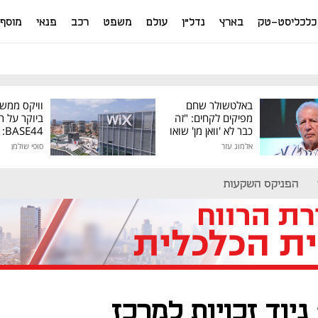
כלכליסט-טק
בארץ
נדל"ן
עולם
משפט
רכב
פנאי
מוסף
באלטשולר שחם
וויקס ממש
מפיקים לקחים: "זה
ביוקר על ר
כבר לא 'וואן מן' שואו
44
של גילעד"
אלמוג עזר
סופי שולמן
מיליון דולר
הפניקס השקעות
 ניוד זכויות למרכז