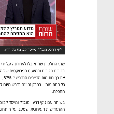
ג'קי דרעי, מנכ"ל ומייסד קבוצת ג'ק דרעי
ההסכם.