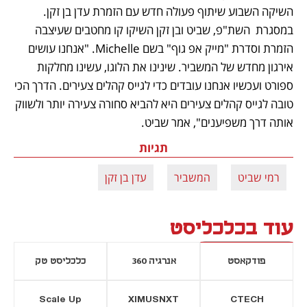
השיקה השבוע שיתוף פעולה חדש עם הזמרת עדן בן זקן. 
במסגרת  השת"פ, שביט ובן זקן השיקו קו מחטבים שעיצבה 
הזמרת וסדרת "מייק אפ גוף" בשם Michelle. "אנחנו עושים 
אירגון מחדש של המשביר. שינינו את הלוגו, עשינו מחלקות 
ספורט ועכשיו אנחנו עובדים כדי לגייס קהלים צעירים. הדרך הכי 
טובה לגייס קהלים צעירים היא להביא סחורה צעירה יותר ולשווק 
אותה דרך משפיענים", אמר שביט.
תגיות
רמי שביט
המשביר
עדן בן זקן
עוד בכלכליסט
פודקאסט
אנרגיה 360
כלכליסט טק
Scale Up
XIMUSNXT
CTECH