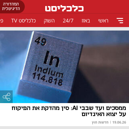
המהדורה
הדיגיטלית
ראשי
באזז
24/7
השוק
כלכליסט TV
פו
ממסכים ועד שבבי AI: סין מהדקת את הפיקוח
על יצוא האינדיום
19.06.26
|
חדשות חוץ