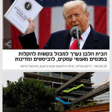
הבית הלבן נערך למבול בקשות להקלות
במכסים מאנשי עסקים, לוביסטים ומדינות
06.04.25
|
ג'יימס פוליטי, איימי וויליאמס וסטף צ'אבס, פייננשל טיימס