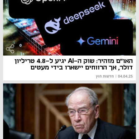
האו"ם מזהיר: שוק ה-AI יגיע ל-4.8 טריליון
דולר, אך הרווחים יישארו בידי מעטים
04.04.25
|
חדשות חוץ