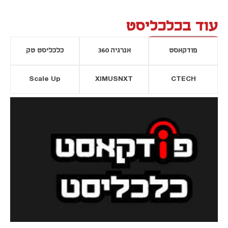
עוד בכלכליסט
פודקאסט
אנרגיה 360
כלכליסט טק
Scale Up
XIMUSNXT
CTECH
יסייה חדשה
נפתח בכרטיסייה חדשה