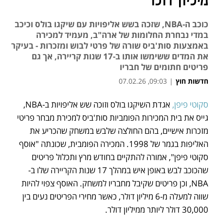
מיליון דולר
כוכב ה-NBA, שזכה בשש אליפויות עם שיקגו בולס וכיכב
במדי נבחרת החלומות של ארה"ב, מעמיד למכירה
באמצעות סות'ביס שורה של פרטי לבוש ומזכרות - בעיקר
את המדים ששימשו אותו ב-17 שנות קריירה, אך גם
פריטים חתומים של חבריו
חדשות חוץ
|
09:03, 07.02.26
נפתח בכרטיסייה חדשה
סקוטי פיפן,
 אגדת השיקגו בולס וזוכה שש אליפויות ב-NBA, 
גייס את בית המכירות הפומביות סות'ביס למכירת מבחר פריטי 
מזכרות אישיים, בהם החולצה שלבש במשחק שהכריע את 
האליפות בגמר של 1998. המכירה הפומבית, שכונתה "אוסף 
סקוטי פיפן", אמורה להתקיים בחודש מרץ ותכלול פריטים 
שהכוכב לבש באופן איש במהלך 17 שנות הקריירה שלו ב-
NBA, וכן פריטים שקיבל מחבריו למשחק. האוסף צפוי להיות 
שווה למעלה מ-6 מיליון דולר, כאשר מחירי הפריטים נעים בין 
30,000 דולר ליותר ממיליון דולר.