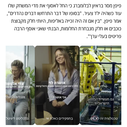
פיפן מסר בראיון לבלומברג כי החל לאסוף את מדי המשחק שלו 
עוד כשהיה ילד צעיר. "בסופו של דבר התרחשו דברים נהדרים", 
אמר פיפן. "בין אם זה היה זכייה באליפות, היותי חלק מקבוצת 
כוכבים או חלק מנבחרת החלומות, הבנתי שאני אוסף הרבה 
פריטים בעלי ערך".
טכנולוגיה זה לא רק בהייטק: גם תעשיית המזון הישראלית מאמצת כלי AI, אוטומציה וניתוח דאטה בזמן אמת
בתפקידים כאלה אי אפשר לחכות: אושרת לוי מניעה השקעות ענק מהטלפון_v
כלכליסט דיגיטל