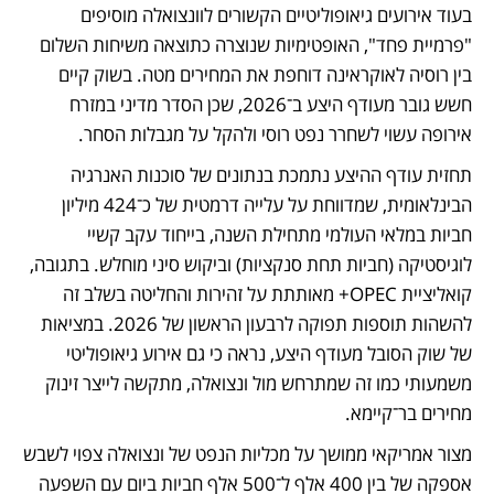
בעוד אירועים גיאופוליטיים הקשורים לוונצואלה מוסיפים 
"פרמיית פחד", האופטימיות שנוצרה כתוצאה משיחות השלום 
בין רוסיה לאוקראינה דוחפת את המחירים מטה. בשוק קיים 
חשש גובר מעודף היצע ב־2026, שכן הסדר מדיני במזרח 
אירופה עשוי לשחרר נפט רוסי ולהקל על מגבלות הסחר.
תחזית עודף ההיצע נתמכת בנתונים של סוכנות האנרגיה 
הבינלאומית, שמדווחת על עלייה דרמטית של כ־424 מיליון 
חביות במלאי העולמי מתחילת השנה, בייחוד עקב קשיי 
לוגיסטיקה (חביות תחת סנקציות) וביקוש סיני מוחלש. בתגובה, 
קואליציית OPEC+ מאותתת על זהירות והחליטה בשלב זה 
להשהות תוספות תפוקה לרבעון הראשון של 2026. במציאות 
של שוק הסובל מעודף היצע, נראה כי גם אירוע גיאופוליטי 
משמעותי כמו זה שמתרחש מול ונצואלה, מתקשה לייצר זינוק 
מחירים בר־קיימא.
מצור אמריקאי ממושך על מכליות הנפט של ונצואלה צפוי לשבש 
אספקה של בין 400 אלף ל־500 אלף חביות ביום עם השפעה 