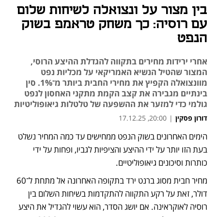
בין מצור על ונצואלה לשיחות שלום
עם רוסיה: כך משחק טראמפ בשוק
הנפט
אחרי ירידות מחירים בתקווה להגדלת ההיצע הרוסי,
המצור שהטיל הנשיא האמריקאי על מכליות נפט
מוונצואלה הקפיץ את מחירי החבית ביותר מ־1%. סין
בינתיים מגבירה את קצב הקמת מתקני האחסון לנפט
גולמי כדי למזער את ההשפעה של טלטלות גיאופוליטיות
דורון פסקין
|
20:00, 17.12.25
הימים האחרונים בשוק הנפט ממחישים עד כמה המחיר נשלט 
נפתח בכרטיסייה חדשה
נפתח בכרטיסייה חדשה
בעת הזו יותר על ידי ההיצע והציפיות לגביו, ופחות על ידי 
כותרות וסיכונים גיאופוליטיים. 
מחיר חבית מסוג ברנט ירד בתקופה האחרונה אל מתחת ל־60 
דולר, זאת על רקע התקווה להתקדמות בשיחות השלום בין 
רוסיה לאוקראינה. אם יושג הסדר, הוא עשוי להגדיל את היצע 