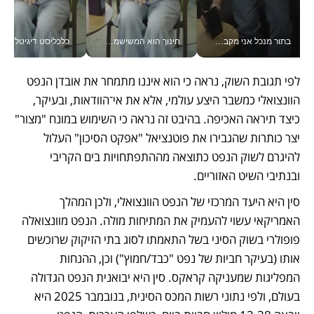
בתור מנכל אני מקבל מאות החלטות ביום, וה- Galaxy Z Fold8 Ultra עוזר לי לחתוך אותן מהר יותר_v
חינוך הוא המשישמה של החיים שלי - V
כלכליסט דיגיטל
לפי תגובת השוק, נראה כי הוא איננו מתמחר את אובדן הנפט 
הוונצואלי כמשבר היצע עולמי, אלא את אי־הוודאות, ובעיקר, 
כיצד תיראה האכיפה. בהיבט זה נראה כי השימוש במונח "מצור" 
יצר כותרות שהגבירו את פוטנציאל "אפקט הסיכון" העלול 
להיגרם לשוק הנפט כתוצאה מההתפתחויות בים הקריבי 
ובנתיבי השיט האזוריים. 
סין היא היעד המרכזי של הנפט הוונצואלי, ולכן המהלך 
האמריקאי עשוי להעמיק את המתיחות מולה. הנפט מוונצואלה 
פופולרי בשוק הסיני בשל התאמתו לסוג בתי הזיקוק שרוכשים 
אותו (בעיקר חביות של נפט "כבד/חמוץ") וכן, ההנחות 
המפליגות שמעניקה קראקס. סין היא יבואנית הנפט הגדולה 
בעולם, ולפי נתוני רשות המכס הסינית, בנובמבר 2025 היא 