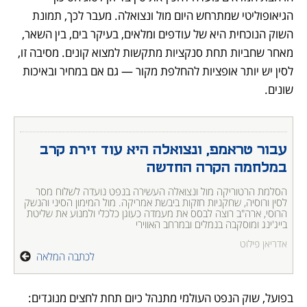
הגיאופוליטי שמתרחש היום מול ונצואלה. מעבר לכך, תמונת 
השוק הנוכחית היא של עודפים ומלאים, בעיקר בים, בין השאר, 
מאחר שחביות תחת סנקציות מתקשות למצוא קונים. מסיבה זו, 
לסין יש יותר אופציות להחלפת מקור — גם אם במחיר ובאיכות 
שונים.
עבור טראמפ, ונצואלה היא עוד זירת קרב 
במלחמה הקרה החדשה
הסלמת הרטוריקה מול ונצואלה העשירה בנפט נועדה לשלוח מסר 
לסין ורוסיה, שחקניות חזקות ביבשת אמריקה. מול המימון הסיני והנשק 
הרוסי, ארה"ב רוצה לבסס את מעמדה כעוגן כלכלי ולמנוע את שליטת 
בייג'ינג ומוסקבה בנמלים ובמרחב האווירי 
אדריאן פילוט
לכתבה המלאה
בפועל, שוק הנפט העולמי מתנהל כיום תחת לחצים מנוגדים: 