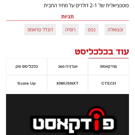
פוטנציאלית של 2-1 דולרים על מחיר החבית
תגיות
ונצואלה
נפט
רוסיה
דונלד טראמפ
עוד בכלכליסט
פודקאסט
אנרגיה 360
כלכליסט טק
Scale Up
XIMUSNXT
CTECH
יסייה חדשה
נפתח בכרטיסייה חדשה