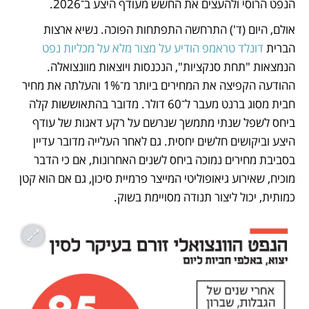
הנפט הרוסי ולהעצים את החשש מעודף היצע ב־2026. 
אולם, היום (ד') התרחשה התפתחות הפוכה. נשיא ארצות 
הברית 
דונלד טראמפ הודיע על מצור מלא על מכליות נפט
הנמצאות "תחת סנקציות", הנכנסות ויוצאות מוונצואלה. 
ההודעה הקפיצה את המחירים ביותר מ־1% והעלתה את מחיר 
חבית מסוג ברנט מעבר ל־60 דולר. מדובר בהתאוששות קלה 
ביחס לשפל שנתי מתמשך שנרשם על רקע דאגות של עודף 
היצע וביקושים חלשים יחסית. גם לאחר העלייה מדובר עדיין 
בסביבת מחירים נמוכה ביחס לשנים האחרונות, אם כי הדבר 
מוכיח, שאירוע גיאופוליטי המייצר פרמיית סיכון, גם אם הוא קטן 
כמותית, יכול ליצור תנודה מסויימת בשוק.