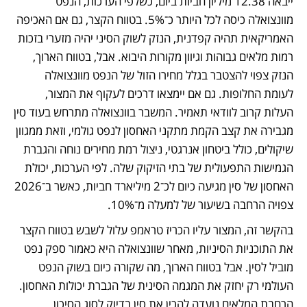
ייבאה 12.38 מיליון חביות ביום, כשלפי הערכות, הנפט 
מוונצואלה כיסה לכל היותר כ־5%. בטווח הקצר, גם אם האכיפה 
האמריקאית תהיה קפדנית, הנזק לשוק הסיני יהיה מזערי בזכות 
רמות מלאים גבוהות וגיוון מקורות היבוא. אבל, בטווח הארוך, 
הנזק צפוי להצטבר בגלל מחירו הזול של הנפט מוונצואלה 
לעומת החלופות. גם אם יימצאו דרכים לעקוף את המצור, 
העלות קרוב לוודאי תאמיר. המשבר בוונצואלה מתרחש בעוד סין 
מגבירה את קצב הקמת מתקני האחסון לנפט גולמי, וזאת ממגוון 
שיקולים, כולל ביטחון אנרגטי, ניצול רמת מחירים נוחה והגברת 
הגמישות התפעולית של בתי הזיקוק שלה. לפי הערכות, יכולת 
האחסון של סין מגיעה כיום לכ־2 מיליארד חביות, כאשר ב־2026 
צפויה הרחבה בשיעור של למעלה מ־10%.
בהקשר זה, המצור עליו הכריז טראמפ עלול לשבש בטווח הקצר 
את התוכניות הסיניות, מאחר שוונצואלה היא כאמור ספק נפט 
מוביל לסין. אבל בטווח הארוך, מה שקורה כיום בשוק הנפט 
העולמי רק יחזק את המגמה הסינית של הגברת יכולות האחסון. 
הרחבת המלאים נועדה להכין את סין בדיוק לסוג הסיכון 