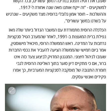
שעזבו את רוסיה תפגע במדינה למשך עשורים, ובכל הקשור 
למשקיעים - "זה ייקח אותנו מאה שנה אחורה ל-1917. 
וההשלכות – חוסר אמון גלובלי ברוסיה מצד משקיעים – שנרגיש 
על בשרנו במשך עשורים". 
הכלכלה הרוסית מתמודדת עם המשבר הגדול ביותר שלה מאז 
נפילת ברית המועצות ב-1991, לאחר שהמערב הטיל סנקציות 
נרחבות על המדינה. ראש הממשלה הרוסי, מיכאיל מישוסטין, 
אמר ביום חמישי שהממשלה הציעה להעביר את נכסי החברות 
שעזבו לניהול חיצוני. המנגנון המדויק לביצוע צעד כזה אינו 
ברור, אם כי מתקיים דיון סוער בתוך האליטה הרוסית לגבי 
חומרת התגובה של מוסקבה לסנקציות המערביות, כך אמרו 
פקידים ואנשי עסקים. 