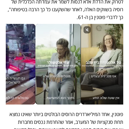
לטרוק את הדלת אלא לנסות לשמר את עמדתה הכלכלית של 
רוסיה בשווקים האלה, לאחר שהשקענו כל כך הרבה בטיפוחה", 
כך לדברי פוטנין בן ה-61. 
אין שעה שלא התעסקתי במשבר - טל אלכסנדרוביץ’ שגב מנהלת משברים תקשורתיים מכל מקום עם ה- Galaxy Z Fold8 Ultra שלה_v
חינוך הוא המשישמה של החיים שלי - V
טכנולוגיה זה לא רק בהייטק: גם תעשיי
פוטנין, אחד המיליארדרים הרוסים הבולטים ביותר שאינו נמצא 
תחת סנקציות של המערב, אמר שהחרמת נכסים מחברות 