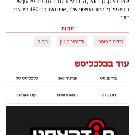
שאם לא כן, כך הזהיר, הדבר עלול לגרום לחדלות פירעון של 
רוסיה על כל החוב החיצוני שלה, אותו העריך ב-480 מיליארד 
דולר.
תגיות
ולדימיר פוטנין
ולדימיר פוטין
רוסיה
עוד בכלכליסט
פודקאסט
אנרגיה 360
כלכליסט טק
Scale Up
XIMUSNXT
CTECH
יסייה חדשה
נפתח בכרטיסייה חדשה