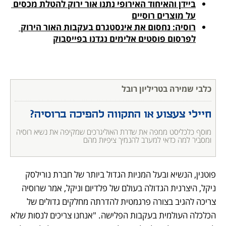
ביידן והאיחוד האירופי נתנו אור ירוק להטלת מכסים 
על מוצרים רוסיים
רוסיה: נחסום את אינסטגרם בעקבות האור הירוק 
לפרסום פוסטים אלימים נגדנו בפייסבוק
כלבי שמירה בטריליון רובל
חיילי צעצוע או התקווה להפיכה ברוסיה?
מוסף כלכליסט ממפה את שדרת האוליגרכים שמקיפה את נשיא רוסיה 
ומסביר למה כדאי למערב להנמיך ציפיות מהם
פוטנין, הנשיא ובעל המניות הגדול ביותר של חברת נורילסק 
ניקל, היצרנית הגדולה בעולם של פלדיום וניקל, אמר שרוסיה 
צריכה להגיב בצורה פרגמטית להדרתה מחלקים גדולים של 
הכלכלה העולמית בעקבות הפלישה. "אנחנו צריכים לנסות שלא 