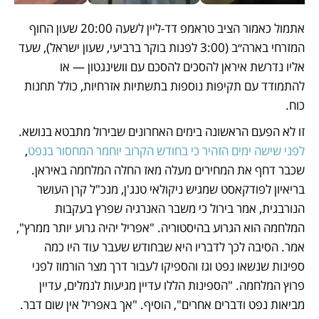
אתמול כאמור הציב טראמפ דד-ליין לשעה 20:00 שעון החוף 
המזרחי בארה״ב (3:00 לפנות בוקר ברביעי, שעון ישראל), שעד 
אליו נדרשת איראן להסכים להסכם עם וושינגטון — או 
להתמודד עם תקיפות נוספות בתשתיות אזרחיות, כולל תחנות 
כוח.
זו לא הפעם הראשונה בימים האחרונים שבירול מתבטא בנושא. 
לפני שישה ימים הזהיר כי בחודש הקרוב יוחמר המחסור בנפט
, 
שכבר דחף את המחירים מעלה מאז החלה המלחמה באיראן. 
בריאיון לפודקאסט שמגיש ניקולאי טנג'ן, מנכ"ל קרן העושר 
הנורבגית, אמר בירול כי משבר האנרגיה שפרץ בעקבות 
המלחמה הוא הגרוע בהיסטוריה. "אפריל יהיה גרוע יותר ממרץ", 
אמר. הסיבה לכך לדבריו היא שבחודש שעבר עוד היו כמה 
ספינות שנשאו נפט וגז והספיקו לעבור דרך מצר הורמוז לפני 
פרוץ המלחמה. "הספינות הללו עדיין מגיעות לנמלים, עדיין 
מביאות נפט ודברים אחרים", הוסיף. "אך באפריל אין שום דבר. 