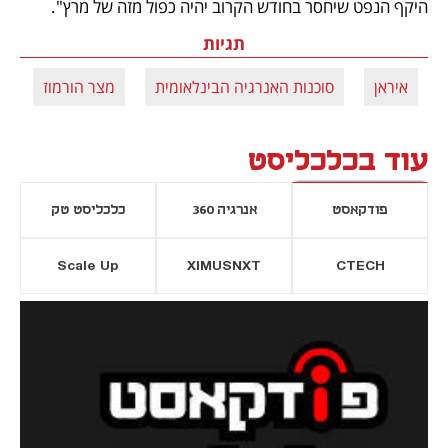
היקף הנפט שיחסר בחודש הקרוב יהיה כפול מזה של מרץ".
תגיות
איראן
סוכנות האנרגיה הבינלאומית
מצר הורמוז
מ
עוד בכלכליסט
פודקאסט
אנרגיה 360
כלכליסט טק
Scale Up
XIMUSNXT
CTECH
יסייה חדשה
נפתח בכרטיסייה חדשה