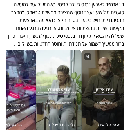
בין ארה״ב לאיראן נכנס לשלב קריטי, כשהמשקיעים למעשה 
פועלים מול שעון עצר נוסף שהציבה ממשלת טראמפ. “המצב 
התפתח לתרחיש בינארי בטווח הקצר: הסלמה באמצעות 
תקיפות ישירות בתשתיות איראניות, או רגיעה ברגע האחרון 
שעלולה להביא לתיקון חד בנכסי סיכון. נכון לעכשיו, היעדר כיוון 
ברור ממשיך לשמור על תנודתיות וחוסר החלטיות בשווקים".
זה שינה לי את החיים: איך עידו איז'ק הופך את הסמארטפון לכלי צילום מקצועי_v
כלכליסט דיגיטל "חינוך הוא המשימה של החיים שלי"_v
טכנולוגיה זה לא רק בהייטק: גם תעשיי