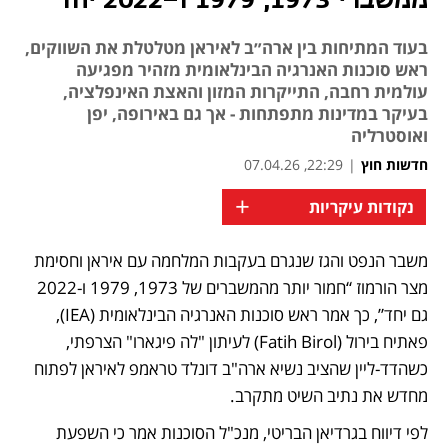
ממשברי 1973, 1979 ו-2022 יחד"
בעוד המתיחות בין ארה״ב לאיראן מטלטלת את השווקים,
ראש סוכנות האנרגיה הבינלאומית מזהיר מפגיעה
עולמית רחבה, התייקרות המזון והאצת האינפלציה,
בעיקר במדינות מתפתחות - אך גם באירופה, יפן
ואוסטרליה
חדשות חוץ
|
22:29, 07.04.26
+
נקודות עיקריות
משבר הנפט והגז שנגרם בעקבות המלחמה עם איראן וחסימת 
נפתח בכרטיסייה חדשה
נפתח בכרטיסייה חדשה
נפתח בכרטיסייה חדשה
נפתח בכרטיסייה חדשה
מצר הורמוז “חמור יותר מהמשברים של 1973, 1979 ו-2022 
גם יחד”, כך אמר ראש סוכנות האנרגיה הבינלאומית (IEA), 
פאתיח בירול (Fatih Birol) לעיתון "לה פיגארו" הצרפתי, 
כשהדד-ליין שהציב נשיא ארה"ב דונלד טראמפ לאיראן לפתוח 
מחדש את נתיב השיט מתקרב. 
לפי דיווח בגרדיאן הבריטי, מנכ"ל הסוכנות אמר כי השפעת 