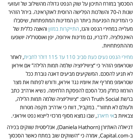
הסכסוך במזרח התיכון על שוק הנפט גדולה מהשילוב של זעזועי 
שנות ה-70 והשלכות הפלישה הרוסית לאוקראינה. בירול הזהיר 
כי המדינות הפגיעות ביותר הן המדינות המתפתחות, שיסבלו 
מעלייה במחירי הנפט והגז, 
התייקרות במזון
 והאצה כללית של 
האינפלציה. לדבריו, גם מדינות אירופה, יפן ואוסטרליה יושפעו 
מההתפתחויות.
מחירי הנפט נעים כעת סביב 110 עד 115 דולר לחבית
, לאחר 
שטראמפ הזהיר כי “ציוויליזציה שלמה תמות הלילה” אם איראן 
לא תגיע להסכם. המשקיעים מביעים דאגה גוברת ככל 
שטראמפ מחריף את איומיו נגד איראן, ודורש לפתוח את מצר 
הורמוז כחלק מכל הסכם להפסקת הלחימה. נשיא ארה״ב כתב 
ברשת Truth Social היום: “ציוויליזציה שלמה תמות הלילה, 
ולעולם לא תחזור". במקביל, דווח כי ארה״ב תקפה מטרות 
צבאיות ב
אי ח׳ארג
, שבו נמצא מסוף מרכזי לייצוא נפט איראני.
דניאלה האת׳ורן (Daniela Hathorn), אנליסטית שווקים בכירה 
ב-Capital.com, אמרה כי “השווקים שוב במתח כאשר הסכסוך 