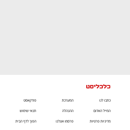
CTech – the
הבית של ההייטק הישראלי
כתבו לנו
המערכת
פודקאסט
המייל האדום
ההנהלה
תנאי שימוש
מדיניות פרטיות
פרסמו אצלנו
הפוך לדף הבית