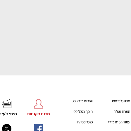
ענף במתח גבוה
מדברים כלכלה, עסקים ומה שב
פוטו כלכליסט
ועידות כלכליסט
המרת מט"ח
מוסף כלכליסט
שרות לקוחות
מינוי לעית
עמוד מט"ח כללי
כלכליסט TV