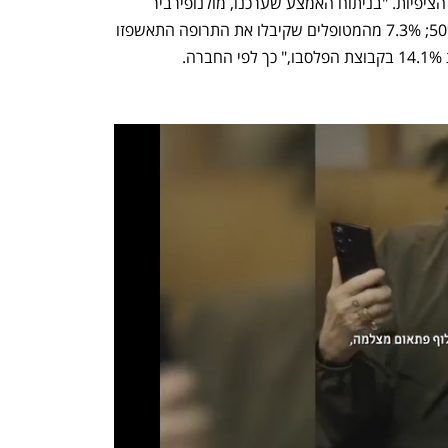
שהתרופה הראתה יעילות שעברה את כל הציפיות. "בניתוח האמצע שערכנו, מולנופירביר 
הפחיתה את הסיכון לאשפוז או מוות בכ-50%; 7.3% מהמטופלים שקיבלו את התרופה התאשפזו 