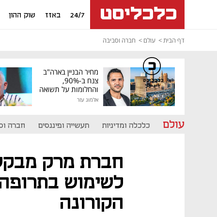
24/7
באזז
שוק ההון
דף הבית
עולם
חברה וסביבה
מחיר הבניין בארה"ב
צנח ב-90%,
כלכליסט
דיגיטל
והחלומות על תשואה
גבוהה התנפצו
אלמוג עזר
עולם
כלכלה ומדיניות
תעשייה ופיננסים
חברה וס
חברת מרק מבקשת
לשימוש בתרופה 
הקורונה