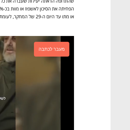
או מתו עד היום ה-29 של המחקר, לעומת 14.1% בקבוצת הפלסבו," כך לפי החברה. 
מעבר לכתבה