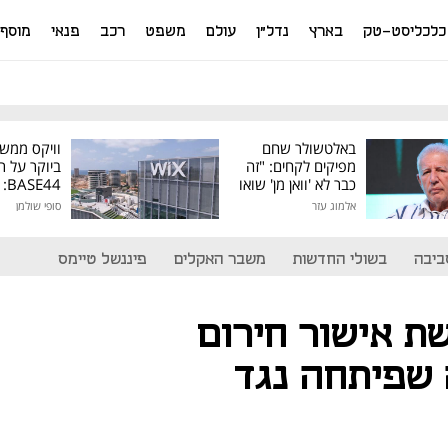
כלכליסט-טק
בארץ
נדל"ן
עולם
משפט
רכב
פנאי
מוסף
באלטשולר שחם
וויקס ממש
מפיקים לקחים: "זה
ביוקר על ר
כבר לא 'וואן מן' שואו
44
של גילעד"
אלמוג עזר
סופי שולמן
מיליון דולר
ביבה
בשולי החדשות
משבר האקלים
פיננשל טיימס
 אישור חירום
שפיתחה נגד