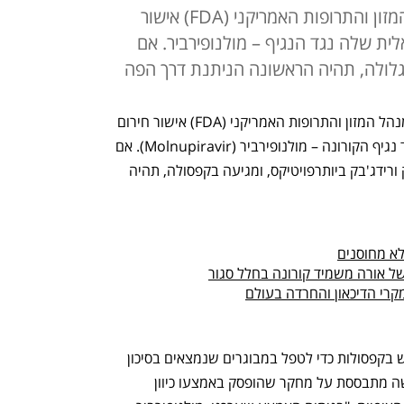
החברה הודיעה שתבקש ממנהל המזון והתרופות האמריקני (FDA) אישור
ית שלה נגד הנגיף – מולנופירביר. אם
גלולה, תהיה הראשונה הניתנת דרך הפה
חברת מרק (Merck) הודיעה שתבקש ממנהל המזון והתרופות האמריקני (FDA) אישור חירום 
לשימוש בתרופה האנטי ויראלית שלה נגד נגיף הקורונה – מולנופירביר (Molnupiravir). אם 
האישור יוענק, התרופה המיוצרת ע"י מרק ורידג'בק ביותרפויטיקס, ומגיעה בקפסולה, תהיה 
ל אורה משמיד קורונה בחלל סגור
מרק אמרה שביקשה אישור חירום לשימוש בקפסולות כדי לטפל במבוגרים שנמצאים בסיכון 
להחמרת המחלה או אשפוז. הגשת הבקשה מתבססת על מחקר שהופסק באמצעו כיוון 