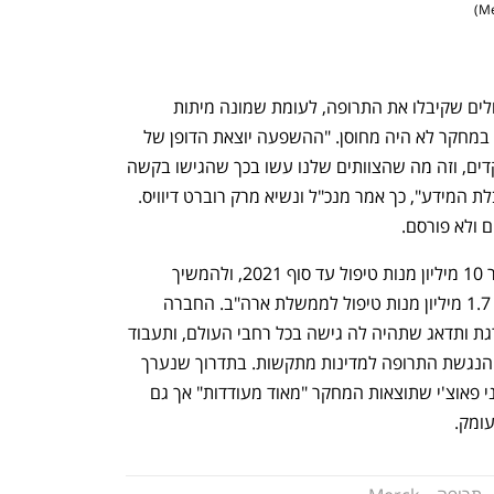
)
Me
"עד היום ה-29 לא דווחו מיתות בקרב החולים שקיבלו את התרופה, לעומת שמונה מיתות 
בקבוצת הפלסבו". אף אחד מהמשתתפים במחקר לא היה מחוסן. "ההשפעה יוצאת הדופן של 
המגפה דורשת שננוע בדחיפות חסרת תקדים, וזה מה שהצוותים שלנו עשו בכך שהגישו בקשה 
לאישור פולנופירביר תוך עשרה ימים מקבלת המידע", כך אמר מנכ"ל ונשיא מרק רוברט דיוויס. 
ולא פורסם. 
"מרק ייצרה את מולנופירביר, ומצפה לייצר 10 מיליון מנות טיפול עד סוף 2021, ולהמשיך 
ב-2022", אמרה החברה. מרק כבר מכרה 1.7 מיליון מנות טיפול לממשלת ארה"ב. החברה 
אמרה שתתמחר את התרופה בצורה מדורגת ותדאג שתהיה לה גישה בכל רחבי העולם, ותעבוד 
עם יצרניות תרופות גנריות כדי להאיץ את הנגשת התרופה למדינות מתקשות. בתדרוך שנערך 
בבית הלבן בשבוע שעבר, אמר ד"ר אנתוני פאוצ'י שתוצאות המחקר "מאוד מעודדות" אך גם 