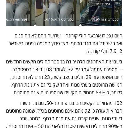
טכנולוגיה זה לא רק בהייטק: גם תעשיית המזון הישראלית מאמצת כלי AI, אוטומציה וניתוח דאטה בזמן אמת
כלכליסט דיגיטל "חינוך הוא המשימה של החיים שלי"_v
חינוך הוא המש
היום נפטרו ארבעה חולי קורונה – שלושה מהם לא מחוסנים 
ואחד שקיבל את מנת הדחף. מאז פרוץ המגפה נפטרו בישראל 
7,912 חולי קורונה.
בשבועות האחרונים חלה ירידה במספר החולים הקשים החדשים 
– ומספרם אתמול עמד על 32, לעומת 108 ב-18 בספטמבר. 
היום אושפזו עוד 29 חולים במצב קשה, 23 מהם לא מחוסנים, 
חמישה מחוסנים בשתי מנות ואחד שקיבל גם את מנת הדחף. 
כלומר, כ-83% מהחולים הקשים שנוספו היום אינם מחוסנים.
102 מהחולים הקשים הם בני פחות מ-50. מנתוני משרד 
הבריאות עולה כי 92 מהם אינם מחוסנים בכלל, שמונה מחוסנים 
בשתי מנות ושניים קיבלו גם את מנת הדחף. כלומר, יותר 
מ-90% מהחולים הקשים שטרם מלאו להם 50 – אינם מחוסנים.  