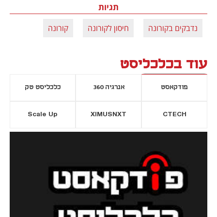
תגיות
נדבקים בקורונה
חיסון לקורונה
קורונה
עוד בכלכליסט
פודקאסט
אנרגיה 360
כלכליסט טק
Scale Up
XIMUSNXT
CTECH
יסייה חדשה
נפתח בכרטיסייה חדשה