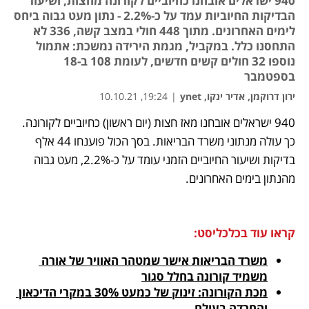
940 ישראלים אובחנו כחיוביים לקורונה מחצות, ושיעור
הבדיקות החיוביות עמד על כ-2.2% - נתון מעט גבוה ביחס
לימים האחרונים. מתוך 448 חולי במצב קשה, 336 לא
התחסנו כלל. במקביל, מגמת הירידה נמשכת: אתמול
נוספו 32 חולים קשים חדשים, לעומת 108 ב-18
בספטמבר
ירון דרוקמן, אדיר ינקו, ynet
|
19:24, 10.10.21
940 ישראלים אובחנו מאז חצות (יום ראשון) כחיוביים לקורונה. 
נפתח בכרטיסייה חדשה
נפתח בכרטיסייה חדשה
נפתח בכרטיסייה חדשה
כך עולה מנתוני משרד הבריאות. בסך הכול פוענחו 44 אלף 
בדיקות ושיעור החיוביים הזמני עומד על כ-2.2%, מעט גבוה 
מהנתון בימים האחרונים. 
קראו עוד בכלכליסט:
משרד הבריאות אישר שמטהר האוויר של אורה 
משמיד קורונה בחלל סגור
מכת הקורונה: זינוק של כמעט 30% במקרי הדיכאון 
והחרדה בעולם