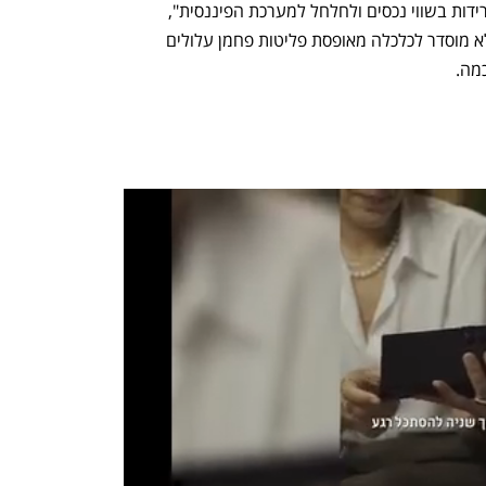
וההתחממות הגלובלית עלולים להוביל לירידות בשווי נכסים ולחלחל למערכת הפיננסית", 
הזהירה ילן. "גם עיכוב המעבר או מעבר לא מוסדר לכלכלה מאופסת פליטות פחמן עלולים 
מה.