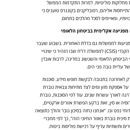
עם זאת, גם בסוגיה הרת גורל זו מתגלעות מחלוקות פוליטיות. למרות התקדמות הממשל 
ענף במתח גבוה
מדברים כלכלה, עסקים ומה שב
הפדרלי לעבר הגדרת סיכונים אקלימיים והתייחסות אליהם, רפובליקנים בקונגרס טוענים כי 
ותיו, ומאיימים לסכל מהלכים בתחום.
מפגיעה אקלימית בביטחון הלאומי
האזהרות הפיננסיות לגבי שינויי האקלים מגיעות לממשלות גם בדלת האחורית. בשבוע שעבר 
נחשף, כי לפני שנתיים הגיש שירות הביון הקנדי (CSIS) לממשלה דו"ח שבו הזהיר כי שינויי 
האקלים מציבים איום עמוק ומתמשך בפני הביטחון הלאומי והשגשוג במדינה, לרבות אובדן 
 עליית גובה פני הים.
הדו"ח הוכן עוד באפריל 2021 אך נחשף רק לאחרונה בתגובה לבקשת חופש מידע. סוכנות 
הביון מציגה חששות מפני לחצים חמורים על אספקת מזון ומים לצד מתיחות צבאית גוברת 
ומעריכה כי האיומים השונים יתממשו בהדרגה לאורך עשרות שנים. עוד לפי הסוכנות, גוברת 
הסכנה להתפתחות מאבקים צבאיים מול רוסיה או סין, זאת ברקע הפשרת אזורים ארקטיים, 
שתחשוף מרבצי אוצרות טבע ותאפשר קידוחי נפט וגז. "אנחנו נחזה בסיכון גובר והולך כתוצאה 
מפעילות רוסית צבאית משמעותית ונוכחות סינית גוברת באזור החיוני הזה", כך לפי מחברי 
שרים ותשתיות עדיף על רכישת פוליסות ביטוח. 