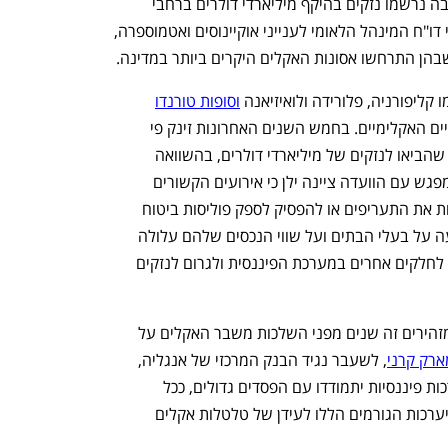
התרעתה של ילן מתרחשת לאחר שנה שבה נרשמו נזקים בהיקף מיליארדי דולרים ברחבי 
ארה"ב בשל אירועים אקלימיים קשים. לפי דו"ח המינהל הלאומי לענייני אוקיינוסים ואטמוספרה, 
ו קליפורניה, פלורידה ולואיזיאנה 
וסופות טורנדו
בדרום ארה"ב ממחישות את האצת השינויים האקלימיים. בחמש השנים האחרונות זינק פי 
חמישה ההיקף השנתי של אסונות אקלים שהביאו לנזקים של מיליארדי דולרים, בהשוואה 
לשנות השמונים ובשקלול האינפלציה. במפגש עם הוועדה ציינה ילן כי אירועים הקשורים 
לאקלים כבר גרמו לחברות הביטוח להעלות את התעריפים או להפסיק לספק פוליסות ביטוח 
באזורים בעלי סיכון גבוה. לפי ילן, ההשפעה על בעלי הבתים ועל שווי הנכסים שלהם עלולה 
להיות הרסנית, כאשר המשבר עלול לזלוג לחלקים אחרים במערכת הפיננסית ולגרום לנזקים 
ילן מצטרפת לשורה ארוכה של בכירים שמזהירים זה שנים מפני השלכות משבר האקלים על 
ארק קרני
, לשעבר נגיד הבנק המרכזי של אנגליה, 
מפני ההתחממות הגלובלית, וחזה כי מערכות פיננסיות יתמודדו עם הפסדים גדולים, ככל 
שאסונות האקלים יתעצמו. למרות זאת, היערכות הגורמים הללו לעידן של טלטלות אקלים 