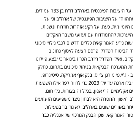
באוקטובר 2021 פרסמה המועצה לפיקוח על היציבות הפיננסית בארה"ב דו"ח בן 133 עמודים, 
שבו הזהירה כי שינויי האקלים הם "איום מתהווה" על היציבות הפיננסית של ארה"ב וכי על 
הרגולטורים לפעול בעניין כחלק מעבודתם היומיומית. כעת, על רקע אזהרות חוזרות ונשנות, 
מקדמים הרגולטורים הפיננסיים בארה"ב היערכות להתמודדות עם זעזועי משבר האקלים 
וסיכוניו הפיננסיים. בחודש הבא תפרסם רשות ני"ע האמריקאית כללים חדשים לגבי גילויי סיכוני 
אקלים שיחייבו את החברות השונות. משרד הביטוח הפדרלי פרסם הצעה לאסוף נתונים 
ממבטחים על מנת להעריך את סיכוני האקלים, ואילו הפדרל ריזרב הכריז בינואר כי יבצע פיילוט 
לניתוח תרחישי אקלים כדי לבדוק את יעילות המערכת הבנקאית בניהול סיכונים בתחום. כחלק 
מהפיילוט, ששת הבנקים הגדולים בארה"ב - ג'יי.פי מורגן צ'ייס, בנק אוף אמריקה, סיטיגרופ, 
גולדמן זאקס, וולס פארגו ומורגן סטנלי - קיבלו ארכה עד יולי 2023 כדי לדווח לפד אילו השפעות 
נפתח בכרטיסייה חדשה
נפתח בכרטיסייה חדשה
עשויות להיות לתרחישים שונים של שינויים אקלימיים הרי אסון, בכלל זה בצורות, גלי חום, 
שריפות ושיטפונות, על שווי נכסיהם. בשלב ראשון, המטרה היא לבחון כיצד משפיעים הזעזועים 
האקלימיים על תיקי הנדל"ן למגורים ולמסחר באזורים שונים בארה"ב. לא מדובר בפעילות 
חלוצית, כי אם בדשדוש מאוחר של הרגולטור האמריקאי, שכן הבנק המרכזי של אנגליה כבר 