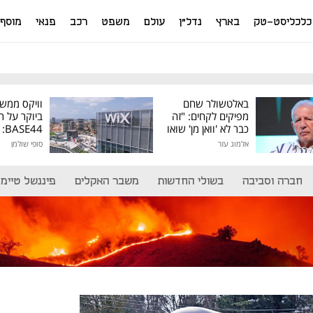
כלכליסט-טק
בארץ
נדל"ן
עולם
משפט
רכב
פנאי
מוסף
באלטשולר שחם
וויקס ממש
מפיקים לקחים: "זה
ביוקר על ר
כבר לא 'וואן מן' שואו
44
של גילעד"
אלמוג עזר
סופי שולמן
מיליון דולר
חברה וסביבה
בשולי החדשות
משבר האקלים
פיננשל טיימ