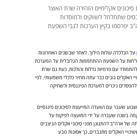
סיכונים אקלימיים הזהירה שרת האוצר
סים שתחלחל לשווקים ולמוסדות
ה"ב יפרסמו בקיץ הערכות לגבי השפעת
 על הכלכלה עולות הילוך. לאחר שבשנים האחרונות 
נערמים על שולחנות הממשלות בעולם דו"חות על השפעת ההתחממות הגלובלית על המערכת 
 נאלצות להתמודד עם פרמיות גדלות והולכות, כעת גם שרת 
האוצר של ארה"ב ג'נט ילן מזהירה כי שינויי האקלים גובים כבר עתה מחיר כלכלי משמעותי. לפי 
ילן, בשנים הקרובות עלול המשבר לגרום להפסדים ניכרים למערכת הפיננסית ולשחיקה 
ילן אמרה את הדברים בפגישה שקיימה בשבוע שעבר עם הוועדה המייעצת לסיכונים פיננסיים 
אקלימיים (CFRAC). הוועדה הייעודית הוקמה בשנה שעברה על ידי המועצה לפיקוח על 
היציבות הפיננסית על מנת לחזק את יכולתה של ארה"ב להתגונן מפני סיכוני אקלים הניצבים 
בפני הכלכלה ולמזערם ככל הניתן. "ככל ששינויי האקלים מתגברים, כך אסונות טבע 