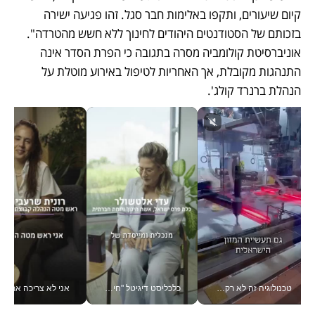
קיום שיעורים, ותקפו באלימות חבר סגל. זהו פגיעה ישירה 
בזכותם של הסטודנטים היהודים לחינוך ללא חשש מהטרדה". 
אוניברסיטת קולומביה מסרה בתגובה כי הפרת הסדר אינה 
התנהגות מקובלת, אך האחריות לטיפול באירוע מוטלת על 
הנהלת ברנרד קולג'.
טכנולוגיה זה לא רק בהייטק: גם תעשיית המזון הישראלית מאמצת כלי AI, אוטומציה וניתוח דאטה בזמן אמת
כלכליסט דיגיטל "חינוך הוא המשימה של החיים שלי"_v
אני לא צריכה את המשרד: