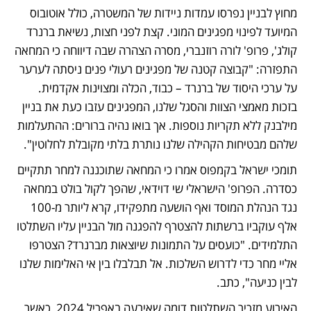
מחוץ לבניין נפרסו עמדות ניידות של המשטרה, כולל אוטובוס 
המיועד לפינוי מפגינים המוני. קצת לפני חצות, נשיאת ברנרד 
קולג', פרופ' לורה רוזנברי, מסרה הצהרה שבה דיווחה כי המחאה 
התפזרה: "קבוצה קטנה של מפגינים רעולי פנים ניסתה לערער 
על ערכי היסוד של ברנרד – כבוד, הכלה ומצוינות אקדמית. 
בזכות מאמצי הצוות והסגל שלנו, המפגינים עזבו כעת את בניין 
מילבנק ללא תקריות נוספות. אך בואו נהיה ברורים: ההתעלמות 
שלהם מבטיחות הקהילה שלנו נותרת בלתי מקובלת לחלוטין". 
תומכי ישראל בקמפוס אמרו כי המחאה שתוכננה למחר תתקיים 
כסדרה. הפרופ' הישראלי שי דוידאי, שהפך לקול בולט במחאה 
נגד הנהלת המוסד ואף הושעה מתפקידו, קרא ליותר מ-100 
אלף עוקביו ברשתות להצטרף להפגנה מול הבניין עליו השתלטו 
התלמידים. "כועסים על התמונות שיוצאות מברנרד? הצטרפו 
אליי מחר כדי לדרוש השלכות. אל תבלבלו בין אי האלימות שלנו 
לבין כניעה", כתב.
האירוע מזכיר השתלטות דומה שאירעה באפריל 2024, כאשר 