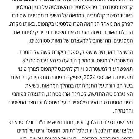
קבוצת סטודנטים פרו-פלסטינים השתלטה על בניין המילטון 
באוניברסיטת קולומביה, במחאה על השעיית מפגינים שסירבו 
לפרק את מאהל המחאה הפרו פלסטיני בקמפוס. באותו מקרה, 
הנהלת האוניברסיטה הזמינה את משטרת ניו יורק לפנות את 
המפגינים, מה שהוביל למעצרם של מאות סטודנטים. 
הנשיאה דאז, מינוש שפיק, ספגה ביקורת קשה על הזמנת 
המשטרה לקמפוס, ובהמשך הודיעה כי האוניברסיטה לא 
תאפשר עוד למשטרת ניו יורק להיכנס לקמפוס לצורך פינוי 
מפגינים. באוגוסט 2024, שפיק התפטרה מתפקידה, בין היתר 
בשל הביקורת על התנהלותה במהלך המחאות. נשיאת 
האוניברסיטה החדשה, קטרינה ארמסטרונג, התנצלה בפומבי 
בפני הסטודנטים הפרו פלסטינים על היחס לו זכו מצד המשטרה 
וההנהלה.
מאז שנכנס לבית הלבן, נזכיר, חתם נשיא ארה"ב דונלד טראמפ 
על צו שמורה לבטל ויזות לכל "תומכי חמאס" זרים שלומדים 
בקמפוסים ברחבי המדינה - ולאפשר בכך את גירושם. הצו 