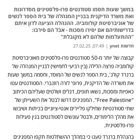
במשך שעות חסמו סטודנטים פרו-פלסטינים מסדרונות
ואת משרד הדיקנית בבניין המנהלה של בית הספר לנשים
של אוניברסיטת קולומביה. ההנהלה הציעה לדון איתם
בדרישותיהם אם יסירו מסכות - אבל הם סירבו:
"ההתעלמות שלהם לא מקובלת"
חדשות ynet
|
07:49, 27.02.25
קבוצה של יותר מ-50 סטודנטים פרו-פלסטינים מאוניברסיטת 
קולומביה פרצה הלילה (בין רביעי לחמישי) לבניין המנהלה של 
ברנרד קולג', בית הספר לנשים של המוסד, וחסמה במשך שעות 
את משרדה של הדיקנית, פרופ' לורה רוזנברי. הסטודנטים עטו 
כאפיות ומסכות, נשאו תופים, דגלים ושלטים שעליהם הכיתוב 
"Free Palestine". המפגינים דרשו לבטל את השעייתן של 
שתי סטודנטיות שחילקו פליירים אנטי-ציוניים בכיתות ושיבשו 
את מהלך הלימודים, ולבטל עונשים לסטודנטים בגין פעילות 
פרו-פלסטינית. 
בהנהלת ברנרד טענו כי במהלך ההשתלטות תקפו המפגינים 