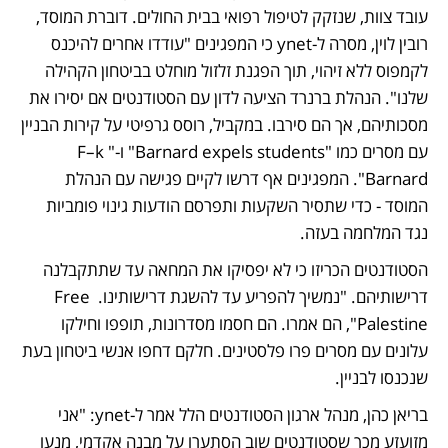
עובד צוות, שנזקק לטיפול רפואי בבית החולים. דוברת המוסד, 
רובין לוין, מסרה ל-ynet כי המפגינים "עודדו אחרים להיכנס 
לקמפוס ללא זיהוי, תוך הפגנת זלזול מוחלט בביטחון הקהילה 
שלנו". הנהלת ברנרד הציעה לדון עם הסטודנטים אם יסירו את 
מסכותיהם, אך הם סירבו. במקביל, רוסס גרפיטי על קירות הבניין 
עם מסרים כמו "Barnard expels students" ו-"F–k 
Barnard". המפגינים אף דרשו לקיים פגישה עם הנהלת 
המוסד - כדי שתסיר השקעות ותפרסם הודעות גינוי פומביות 
נגד המלחמה בעזה.
הסטודנטים הכריזו כי לא יפסיקו את המחאה עד שתתקבלנה 
דרישותיהם. "נמשיך להפריע עד להשגת דרישותינו. Free 
Palestine", הם אמרו. הם חסמו מסדרונות, תופפו וחילקו 
עלונים עם מסרים פרו פלסטינים. חלקם דחפו אנשי ביטחון בעת 
שנכנסו לבניין.
בריאן כהן, מנהל ארגון הסטודנטים הלל אמר ל-ynet: "אני 
מזועזע מכך שסטודנטים שוב הסתערו על מבנה אקדמי, מנעו 