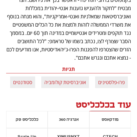
מבטיח "לחקור ולהעניש גזענות אנטי-יהודית במכללות 
ואוניברסיטאות שמאלניות ואנטי-אמריקניות", והוא מנחה בנוסף 
את משרדי הממשלה לזהות ולמצות את כל הכלים המשפטיים 
נגד תוקפים ומטרידים אנטישמיים במדינה תוך 60 יום. במסמך 
הסבר שצורף לצו, נכתב בשמו של טראמפ: "לכל התושבים 
הזרים שהצטרפו להפגנות הפרו-ג'יהאדיסטיות, אנו מודיעים לכם 
- נמצא אתכם ונגרש אתכם". 
תגיות
פרו-פלסטינים
אוניברסיטת קולומביה
סטודנטים
עוד בכלכליסט
פודקאסט
אנרגיה 360
כלכליסט טק
Scale Up
XIMUSNXT
CTECH