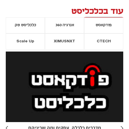
עוד בכלכליסט
פודקאסט
אנרגיה 360
כלכליסט טק
Scale Up
XIMUSNXT
CTECH
יסייה חדשה
נפתח בכרטיסייה חדשה
מדברים כלכלה, עסקים ומה שביניהם