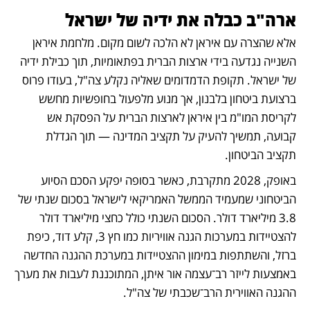
ארה"ב כבלה את ידיה של ישראל
אלא שהצרה עם איראן לא הלכה לשום מקום. מלחמת איראן 
השנייה נגדעה בידי ארצות הברית בפתאומיות, תוך כבילת ידיה 
של ישראל. תקופת הדמדומים שאליה נקלע צה"ל, בעודו פרוס 
ברצועת ביטחון בלבנון, אך מנוע מלפעול בחופשיות מחשש 
לקריסת המו"מ בין איראן לארצות הברית על הפסקת אש 
קבועה, תמשיך להעיק על תקציב המדינה — תוך הגדלת 
תקציב הביטחון. 
באופק, 2028 מתקרבת, כאשר בסופה יפקע הסכם הסיוע 
הביטחוני שמעמיד הממשל האמריקאי לישראל בסכום שנתי של 
3.8 מיליארד דולר. הסכום השנתי כולל כחצי מיליארד דולר 
להצטיידות במערכות הגנה אוויריות כמו חץ 3, קלע דוד, כיפת 
ברזל, והשתתפות במימון ההצטיידות במערכת ההגנה החדשה 
באמצעות לייזר רב־עצמה אור איתן, המתוכננת לעבות את מערך 
ההגנה האווירית הרב־שכבתי של צה"ל. 