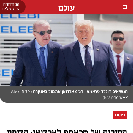
המהדורה
עולם
הדיגיטלית
הנשיאים דונלד טראמפ ו רג'פ ארדואן אתמול באנקרה
(צילום: Alex
Brandon/AP)
ניתוח
החיבוק של טראמפ לארדואן: קדימון