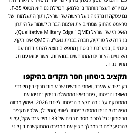
עם יורש העצר מוחמד בן סלמאן, הכוללת גם היא מטוסי F-35. 
גם עסקה זו נרקמה מעל ראשה של ישראל, ותוך התעלמותו של 
טראמפ מהחוק שמחייב את ארצות הברית לשמור על היתרון 
האיכותי של ישראל (QME ־ Qualitative Military Edge). 
במקרה של טורקיה, חברה בברית נאט"ו, ה־QME אינו תקף. 
בינתיים, במערכת הביטחון מחפשים מוצא להתמודדות עם 
השינויים האזוריים המתרחשים במהירות, ואשר יבואו עם תג 
מחיר גבוה.
תקציב ביטחון חסר תקדים בהיקפו
רק בשבוע שעבר, ואחרי חודשים של עימות חריף בין משרדי 
האוצר והביטחון, פתר ראש הממשלה בנימין נתניהו את 
המחלוקת על גובה תקציב הביטחון לשנת 2026. אימוץ מתווה 
הפשרה שהניח המטה לביטחון לאומי (המל"ל), שלפיו תקציב 
הביטחון יגדל לסכום חסר תקדים של 183 מיליארד שקל, עשוי 
להרגיע לפחות במהלך הקיץ את המריבה המתוקשרת בין שני 