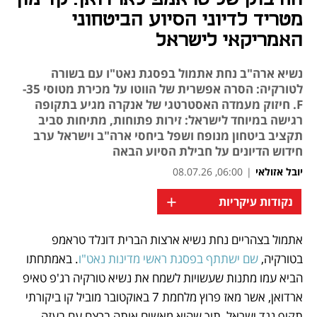
מטריד לדיוני הסיוע הביטחוני
האמריקאי לישראל
נשיא ארה"ב נחת אתמול בפסגת נאט"ו עם בשורה
לטורקיה: הסרה אפשרית של הווטו על מכירת מטוסי 35-
F. חיזוק מעמדה האסטרטגי של אנקרה מגיע בתקופה
רגישה במיוחד לישראל: זירות פתוחות, מתיחות סביב
תקציב ביטחון מנופח ושפל ביחסי ארה"ב וישראל ערב
חידוש הדיונים על חבילת הסיוע הבאה
יובל אזולאי
|
06:00, 08.07.26
+
נקודות עיקריות
אתמול בצהריים נחת נשיא ארצות הברית דונלד טראמפ 
נפתח בכרטיסייה חדשה
בטורקיה,
 שם ישתתף בפסגת ראשי מדינות נאט"ו
. באמתחתו 
הביא עמו מתנות שעשויות לשמח את נשיא טורקיה רג'פ טאיפ 
ארדואן, אשר מאז פרוץ מלחמת 7 באוקטובר מוביל קו ביקורתי 
תקיף נגד ישראל, תוך שהוא מאשים אותה ברצח עם בעזה. 