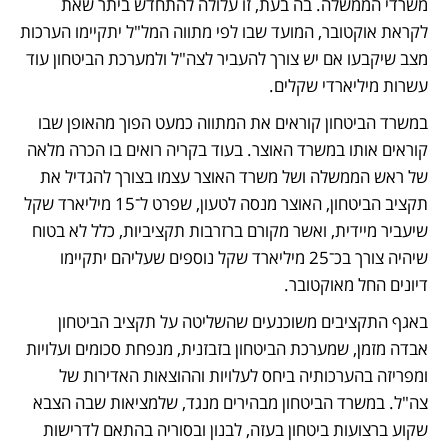
משרדי הממשלה. בה בעת, זו עלולה להתחדש ביתר שאת 
לקראת אוקטובר, המועד שבו לפי מתווה המל"ל יתקיימו הערכות 
מצב שיקבעו אם יש צורך להעביר לצה"ל ולמערכת הביטחון עוד 
עשרות מיליארדי שקלים. 
במשרד הביטחון קוראים את המתווה כמעט הפוך מהאופן שבו 
קוראים אותו במשרד האוצר. בעוד בקריה רואים בו הכרה מלאה 
של ראש הממשלה ושל משרד האוצר עצמו בצורך להגדיל את 
תקציב הביטחון, האוצר מנסה לטעון, שפרט ל־15 מיליארד שקל 
שיעביר מיידית, ואשר מקורם ברזרבות תקציביות, כלל לא בטוח 
שיהיה צורך בכ־25 מיליארד שקל נוספים שעליהם יתקיימו 
דיונים החל מאוקטובר. 
באגף התקציבים משוכנעים שהשליטה על תקציב הביטחון 
אבדה מזמן, שמערכת הביטחון בזבזנית, מנפחת סכומים ועלויות 
ומפריזה בהערכותיה ביחס לעלויות וההוצאות האדירות של 
צה"ל. במשרד הביטחון מבהירים מנגד, שלמציאות שבה הצבא 
שקוע ברצועות ביטחון בעזה, לבנון ובסוריה בהתאם לדרישות 