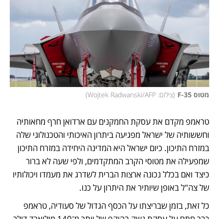
מטוס F-35
(
צילום: Wojtek Radwanski/AFP
)
טראמפ מקדם את עסקת החמקנים עם ארדואן חרף מחאותיה 
וחששותיה של ישראל מפגיעה ביתרון האיכותי והטכנולוגי שלה 
במזרח התיכון. כיום ישראל היא המדינה היחידה במזרח התיכון 
שמפעילה את מטוסי הקרב המתקדמים, ולפי שעה לא ברור 
כיצד ואם בכלל נכונה ארצות הברית לשדרג את מעמדו ויכולותיו 
של צה"ל באופן שיותיר את היתרון על כנו. 
כל זאת, בזמן שבריצתו על הכסף הגדול של סעודיה, טראמפ 
כבר חתם על עסקת נשק בהיקף של יותר מ־140 מיליארד דולר 