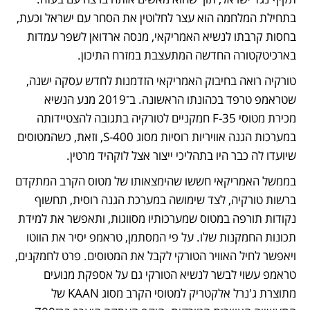
בתחילת המלחמה הוא עצר לחלוטין את הסחר עם ישראל וכעת, 
בחסות קרבתו לנשיא האמריקאי, מנסה ארדואן לשפר עמדות 
בארכיטקטורה החדשה המתעצבת במזרח התיכון. 
טורקיה רואה בחיבוק האמריקאי הזדמנות לחדש עסקה ישנה, 
שטראמפ טרפד בכהונתו הראשונה. ב־2019 מנע הנשיא 
מכירת מטוסי F-35 חמקניים לטורקיה בתגובה להצטיידותה 
במערכות הגנה אוויריות רוסיות מסוג S-400, וזאת, כשהמטוסים 
שיועדו לה כבר היו בתהליכי ייצור אצל לוקהיד מרטין.
בממשל האמריקאי חששו שהימצאותו של מטוס הקרב המתקדם 
ברשות טורקיה, לצד שימושה במערכת הגנה רוסית, תחשוף 
נקודות תורפה במטוס שמערכותיו מסווגות, ותאפשר את למידת 
תכונות החמקנות שלו. על פי המסתמן, טראמפ יסיר את הווטו 
ויאפשר לחיל האוויר הטורקי לקבל את המטוסים. פרט לחמקנים, 
טראמפ עשוי לבשר לנשיא הטורקי גם על אספקת מנועים 
מתוצרת ג'נרל אלקטריק למטוסי הקרב מסוג KAAN של 