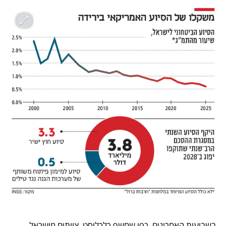
בשבועות האחרונים, כפי שחשף כלכליסט, צוותים מישראל 