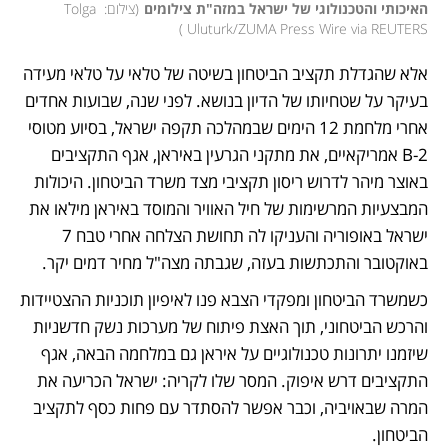
האיכותי והטכנולוגי של ישראל במזה"ת צילומים
(
צילום: Tolga 
)
Uluturk/ZUMA Press Wire via REUTERS 
אלא שהגדלת תקציב הביטחון בשיטה של טלאי על טלאי מעידה 
בעיקר על שטחיותו של הדיון בנושא. לפני שנה, שבועות אחדים 
אחרי מלחמת 12 הימים שבמהלכה תקפה ישראל, בסיוע מטוסי 
B-2 אמריקאיים, את מתקני הגרעין באיראן, אגף התקציבים 
באוצר מיהר לדרוש ריסון תקציבי מצד משרד הביטחון. היכולות 
המבצעיות המרשימות של חיל האוויר והמוסד באיראן מילאו את 
ישראל באופוריה והעניקו לה תחושת הצלחה אחרי טבח 7 
באוקטובר והתכתשות בעזה, שגבתה מצה"ל מחיר דמים יקר. 
כשמשרד הביטחון ומפקדי הצבא פנו לאיפיון תוכניות ההצטיידות 
והרכש הביטחוני, תוך האצת פיתוח של מערכות נשק חדשניות 
שיזמנו יתרונות טכנולוגיים על איראן גם במלחמה הבאה, אגף 
התקציבים דרש איפוק. המסר שלו לקריה: ישראל הכריעה את 
המרה שבאויביה, וכבר אפשר להסתדר עם פחות כסף לתקציב 
הביטחון. 