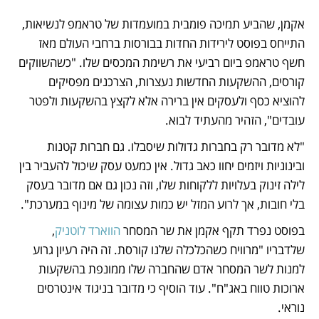
אקמן, שהביע תמיכה פומבית במועמדות של טראמפ לנשיאות, 
התייחס בפוסט לירידות החדות בבורסות ברחבי העולם מאז 
חשף טראמפ ביום רביעי את רשימת המכסים שלו. "כשהשווקים 
קורסים, ההשקעות החדשות נעצרות, הצרכנים מפסיקים 
להוציא כסף ולעסקים אין ברירה אלא לקצץ בהשקעות ולפטר 
עובדים", הזהיר מהעתיד לבוא. 
"לא מדובר רק בחברות גדולות שיסבלו. גם חברות קטנות 
ובינוניות ויזמים יחוו כאב גדול. אין כמעט עסק שיכול להעביר בין 
לילה זינוק בעלויות ללקוחות שלו, וזה נכון גם אם מדובר בעסק 
בלי חובות, אך לרוע המזל יש כמות עצומה של מינוף במערכת". 
בפוסט נפרד תקף אקמן את שר המסחר 
הווארד לוטניק
, 
שלדבריו "מרוויח כשהכלכלה שלנו קורסת. זה היה רעיון גרוע 
למנות לשר המסחר אדם שהחברה שלו ממונפת בהשקעות 
ארוכות טווח באג"ח". עוד הוסיף כי מדובר בניגוד אינטרסים 
נוראי. 