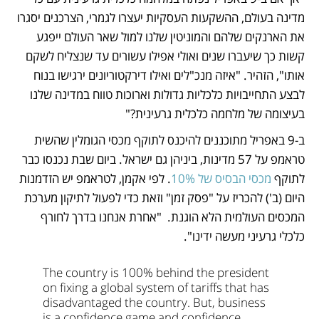
מדינה בעולם, ההשקעות העסקיות יעצרו לגמרי, הצרכנים יסגרו 
את הארנקים שלהם והמוניטין שלנו למול שאר העולם ייפגע 
קשות כך שיעברו שנים ואולי אפילו עשורים עד שנצליח לשקם 
אותו", הזהיר. "איזה מנכ"לים ואילו דירקטוריונים ירגישו בנוח 
לבצע התחייבויות כלכליות גדולות וארוכות טווח במדינה שלנו 
בעיצומה של מלחמה כלכלית גרעינית?" 
ב-9 באפריל מתוכננים להיכנס לתוקף מכסי הגומלין שהשית 
טראמפ על 57 מדינות, ביניהן גם ישראל. ביום שבת נכנסו כבר 
לתוקף 
מכסי הבסיס של 10%
. לפי אקמן, לטראמפ יש הזדמנות 
היום (ב') להכריז על "פסק זמן" וזאת כדי לפעול לתיקון מערכת 
המכסים העולמית הלא הוגנת.  "אחרת אנחנו בדרך לחורף 
כלכלי גרעיני מעשה ידינו". 
The country is 100% behind the president 
on fixing a global system of tariffs that has 
disadvantaged the country. But, business 
is a confidence game and confidence 