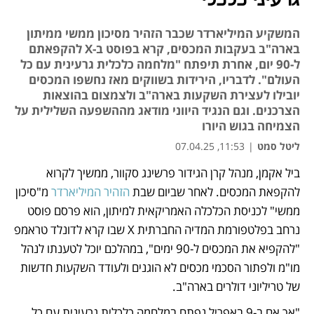
גרעיני כלכלי
המשקיע המיליארדר שכבר הזהיר מסיכון ממשי ממיתון
בארה"ב בעקבות המכסים, קרא בפוסט ב-X להקפאתם
ל-90 יום, אחרת תיפתח "מלחמה כלכלית גרעינית עם כל
העולם". לדבריו, הירידות בשווקים מאז נחשפו המכסים
יובילו לעצירת השקעות בארה"ב ולצמצום בהוצאות
הצרכנים. וגם הנגיד היווני מודאג מההשפעה השלילית על
הצמיחה בגוש היורו
ליטל סמט
|
11:53, 07.04.25
ביל אקמן, מנהל קרן הגידור פרשינג סקוור, ממשיך לקרוא 
נפתח בכרטיסייה חדשה
נפתח בכרטיסייה חדשה
נפתח בכרטיסייה חדשה
להקפאת המכסים. לאחר שביום שבת 
הזהיר המיליארדר
 מ"סיכון 
ממשי" לכניסת הכלכלה האמריקאית למיתון, הוא פרסם פוסט 
נרחב בפלטפורמת המדיה החברתית X שבו קרא לדונלד טראמפ 
"להקפיא את המכסים ל-90 ימים", במהלכם יוכל לטענתו לנהל 
מו"מ ולפתור הסכמי מכסים לא הוגנים ולעודד השקעות חדשות 
של טריליוני דולרים בארה"ב. 
"אך אם ב-9 באפריל נפתח במלחמה כלכלית גרעינית עם כל 