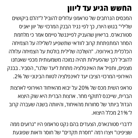
החשש הגיע עד ליוון
המכסים הנרחבים של טראמפ עלולים להוביל ל"הלם ביקושים 
שלילי" בגוש היורו, כך לפי נגיד הבנק המרכזי של יוון יאניס 
סטורנארס. בריאיון שהעניק לפייננשל טיימס אמר כי מלחמת 
הסחר המתפתחת קרוב לוודאי שתשפיע לשלילה על הצמיחה 
הכלכלית באירופה. "השלכה שלילית בולטת על הצמיחה עלולה 
להוביל לכך שהפעילות תהיה נמוכה משמעותית מכפי שאנחנו 
מצפים, ותפיל את האינפלציה מתחת ליעד שלנו", הסביר. בבנק 
האירופי המרכזי הציבו יעד לאינפלציה לטווח הבינוני של 2%. 
טראפ השית מכס של 20% על יבוא מהאיחוד האירופי לארצות 
הברית, שייכנס לתוקף מחר. ארצות הברית היא שוק היצוא 
הגדול ביותר של סחורות מהאיחוד, והיוותה בשנה שעברה קרוב 
ל־21% מכלל היצוא. 
לדברי סטורנארס, הצעדים בהם נקט טראמפ היו "גרועים ממה 
שציפינו" ויצרו רמה "חסרת תקדים" של חוסר ודאות שפוגעת 