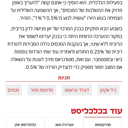
בפעילות הכלכלית. הוא הוסיף כי אמנם קשה "להעריך באופן 
מדויק את ההשלכות של המכסים", אך ההשפעה השלילית על 
הצמיחה בגוש היורו "עשויה לנוע מ־0.5% ל־1%", הזהיר. 
בשבוע הבא תתקיים בבנק המרכזי של יוון פגישה לדון בריבית, 
במקור ההערכה הרווחת היתה כי בבנק יעדיפו לשמור את 
הריבית ללא שינוי, אך בעקבות המכסים גדלה הסבירות להורדת 
ריבית של 0.25% החודש ולאחריה עוד שתי הורדות נוספות 
ביוני ובספטמבר. עם זאת, סטורנראס סירב לענות על השאלה 
אם המצב חמור מספיק כדי להצדיק הורדה של 0.5%. 
תגיות
ביל אקמן
דונלד טראמפ
מלחמת סחר
מכסים
עוד בכלכליסט
פודקאסט
אנרגיה 360
כלכליסט טק