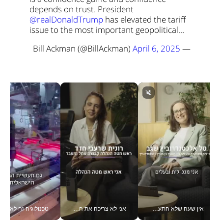
depends on trust. 
President 
@realDonaldTrump
 has elevated the tariff 
issue to the most important geopolitical…
April 6, 2025
— Bill Ackman (@BillAckman) 
אין שעה שלא התעסקתי במשבר - טל אלכסנדרוביץ’ שגב מנהלת משברים תקשורתיים מכל מקום עם ה- Galaxy Z Fold8 Ultra שלה_v
אני לא צריכה את המשרד: רונית שרעבי-חדד מנהלת ארגון של 30000 עובדים מכל מקום_v
טכנולוגיה זה לא רק בהייטק: גם תעשיי