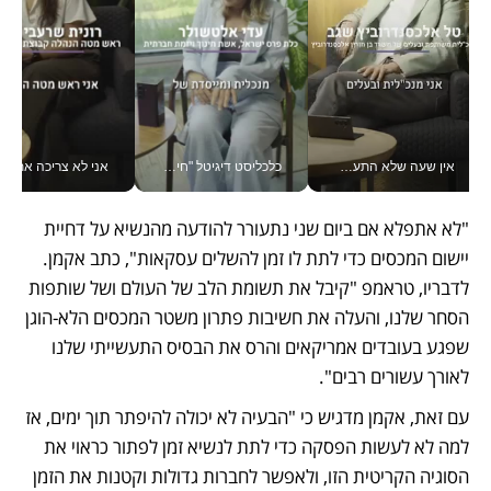
אין שעה שלא התעסקתי במשבר - טל אלכסנדרוביץ’ שגב מנהלת משברים תקשורתיים מכל מקום עם ה- Galaxy Z Fold8 Ultra שלה_v
כלכליסט דיגיטל "חינוך הוא המשימה של החיים שלי"_v
אני לא צריכה את המשרד:
"לא אתפלא אם ביום שני נתעורר להודעה מהנשיא על דחיית 
יישום המכסים כדי לתת לו זמן להשלים עסקאות", כתב אקמן. 
לדבריו, טראמפ "קיבל את תשומת הלב של העולם ושל שותפות 
הסחר שלנו, והעלה את חשיבות פתרון משטר המכסים הלא-הוגן 
שפגע בעובדים אמריקאים והרס את הבסיס התעשייתי שלנו 
לאורך עשורים רבים".
עם זאת, אקמן מדגיש כי "הבעיה לא יכולה להיפתר תוך ימים, אז 
למה לא לעשות הפסקה כדי לתת לנשיא זמן לפתור כראוי את 
הסוגיה הקריטית הזו, ולאפשר לחברות גדולות וקטנות את הזמן 