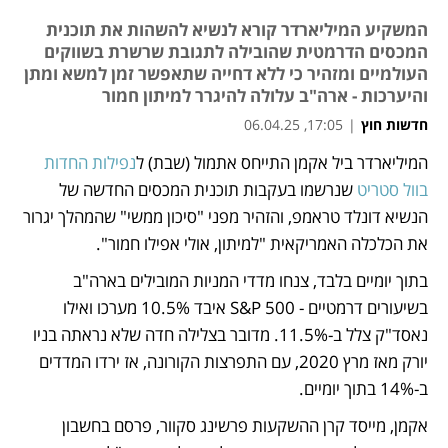
המשקיע המיליארדר קורא לנשיא להשהות את תוכנית
המכסים הדרמטית שהובילה לתגובת שרשרת בשווקים
העולמיים ומזהיר כי ללא דחייה שתאפשר זמן למשא ומתן
והיערכות - ארה"ב עלולה להיגרר למיתון חמור
חדשות חוץ
|
17:05, 06.04.25
המיליארדר ביל אקמן התייחס אתמול (שבת) ל
נפילות החדות 
נפתח בכרטיסייה חדשה
בוול סטריט
 שנרשמו בעקבות תוכנית המכסים החדשה של 
הנשיא דונלד טראמפ, והזהיר מפני "סיכון ממשי" שהמהלך יגרור 
את הכלכלה האמריקאית "למיתון, אולי אפילו חמור".
בתוך יומיים בלבד, צנחו מדדי המניות המובילים בארה"ב 
בשיעורים דרמטיים - S&P 500 איבד 10.5% מערכו ואילו 
נאסד"ק צלל ב-11.5%. מדובר בצלילה חדה שלא נראתה בניו 
יורק מאז מרץ 2020, עם התפרצות הקורונה, אז ירדו המדדים 
ב-14% בתוך יומיים.
אקמן, מייסד קרן ההשקעות פרשינג סקוור, פרסם בחשבון 