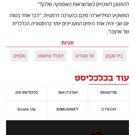
להתכונן לשינויים בשרשראות האספקה שלהן?"
המשקיע המיליארדר סיכם בהערכה דרמטית: "דבר אחד בטוח. 
יום שני יהיה אחד הימים המעניינים יותר בהיסטוריה הכלכלית 
של ארצנו".
תגיות
ביל אקמן
וול סטריט
דונלד טראמפ
מכסים
עוד בכלכליסט
פודקאסט
אנרגיה 360
כלכליסט טק
Scale Up
XIMUSNXT
CTECH
יסייה חדשה
נפתח בכרטיסייה חדשה