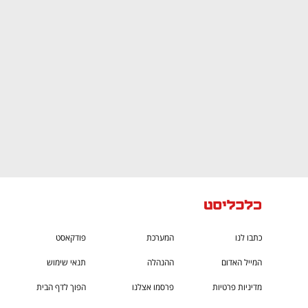
CTech – the
הבית של ההייטק הישראלי
כתבו לנו
המערכת
פודקאסט
המייל האדום
ההנהלה
תנאי שימוש
מדיניות פרטיות
פרסמו אצלנו
הפוך לדף הבית