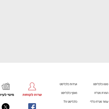
ענף במתח גבוה
מדברים כלכלה, עסקים ומה שב
פוטו כלכליסט
ועידות כלכליסט
המרת מט"ח
מוסף כלכליסט
שרות לקוחות
מינוי לעית
עמוד מט"ח כללי
כלכליסט TV