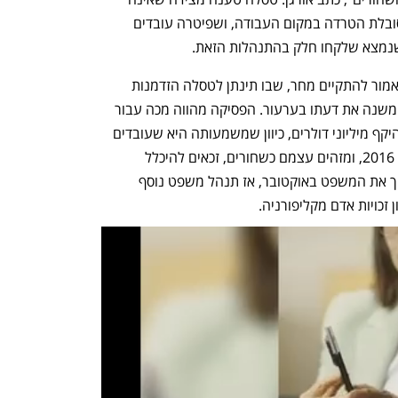
סובלת הטרדה במקום העבודה, ושפיטרה עובדים 
נמצא שלקחו חלק בהתנהלות הזאת. 
הפסיקה הזמנית מגיעה לקראת שימוע שאמור להתקיים מחר, שבו תינתן לטסלה הזדמנות 
לערער על ההחלטה, אם כי נדיר ששופט משנה את דעתו בערעור. הפסיקה מהווה מכה עבור 
טסלה, כיוון שהיא פותחת פתח לגזר דין בהיקף מיליוני דולרים, כיוון שמשמעותה היא שעובדים 
רבים של החברה שעבדו בה מאז נובמבר 2016, ומזהים עצמם כשחורים, זכאים להיכלל 
כתובעים. ווייס אמרה שהיא מתכננת לערוך את המשפט באוקטובר, אז תנהל משפט נוסף 
זכויות אדם מקליפורניה. 