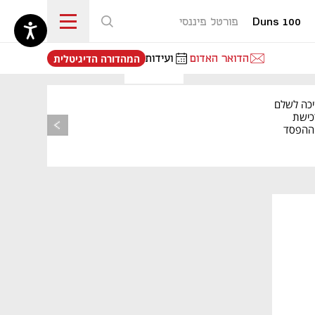
Duns 100
פורטל פיננסי
נפתח בכרטיסייה חדשה
הדואר האדום
ועידות
המהדורה הדיגיטלית
יכה לשלם
כישת
BASE: ההפסד
הרבעוני זינק ל-76