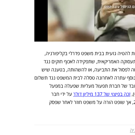
טסלה מתגוננת בימים אלה גם בפני טענות להטיה גזעית בבית משפט פדרלי בקליפורניה, 
שהועלו על ידי ועדת שוויון ההזדמנויות בתעסוקה האמריקאית, שתפקידה לאכוף חוקים נגד 
אפליה. טסלה פנתה לבית המשפט בבקשה לפסול את התביעה, או להשהותה, בטענה שיש 
לפתור את התביעות האחרות קודם לכן. בנוסף עתרה לאחרונה טסלה לבית המשפט נגד תשלום 
נזיקין של 3.2 מיליון דולר שפסק לטובת עובד של חברת תפעול מעליות שפעלה במפעל 
זכה בפיצוי של 137 מיליון דולר
 על ידי חבר 
מושבעים לאחר משפט שהתקיים ב-2021, אך שופט הורה על משפט חוזר לאחר שפסק 
יה