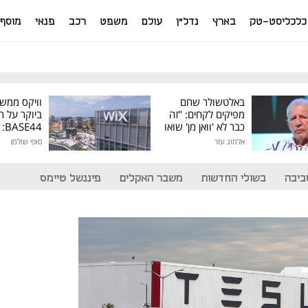
כלכליסט-טק
בארץ
נדל"ן
עולם
משפט
רכב
פנאי
מוסף
באלטשולר שחם
וויקס ממש
מפיקים לקחים: "זה
ביוקר על ר
כבר לא 'וואן מן' שואו
44
של גילעד"
אלמוג עזר
סופי שולמן
מיליון דולר
ביבה
בשולי החדשות
משבר האקלים
פיננשל טיימס