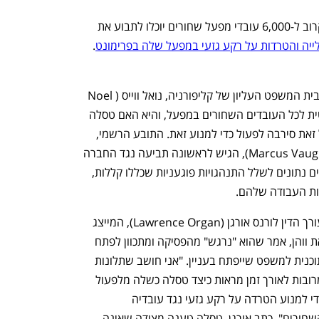
שופטת בקליפורניה קבעה באופן זמני שקרוב ל-6,000 עובדי מפעל שחורים יוכלו לתבוע את 
ייה והטרדות על רקע גזעי במפעל שלה בפרימונט
. 
בהוראה שהוציאה אתמול, כתבה שופטת בית המשפט העליון של קליפורניה, נואל ווייס (Noel 
Wise), שהתביעה מעלה שאלה שרלבנטית לכל העובדים השחורים במפעל, והיא האם טסלה 
הייתה מודעת להתנהלות הפוגענית, ובכל זאת סירבה לפעול כדי למנוע זאת. התובע הרשמי, 
עובד קו ההרכבה לשעבר מרקוס ווהן (Marcus Vaughn), הגיש לראשונה תביעה נגד החברה 
ב-2017 ובה טען שעובדי המפעל השחורים נתונים לשלל התנהגויות פוגעניות שכללו קללות, 
ות העבודה שלהם. 
עורך הדין לורנס אורגן (Lawrence Organ), המייצג 
את ווהן, אמר שהוא "נרגש" מהפסיקה ומתכוון לפתח 
תוכנית למשפט שייפתח בעניין. "אני חושב שתלונות 
מרובות לאורך זמן מראות כיצד טסלה כשלה מלפעול 
כדי למנוע הטרדה על רקע גזעי נגד עובדיה 
השחורים", כתב אורגן. טסלה טענה מצידה שאינה 