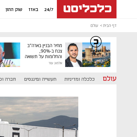
24/7
באזז
שוק ההון
דף הבית
עולם
מחיר הבניין בארה"ב
צנח ב-90%,
כלכליסט
דיגיטל
והחלומות על תשואה
גבוהה התנפצו
אלמוג עזר
עולם
כלכלה ומדיניות
תעשייה ופיננסים
חברה וס