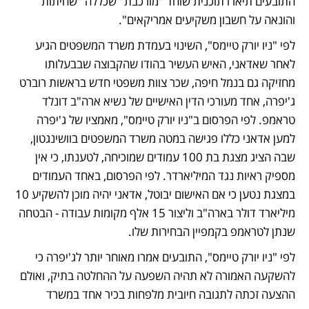
התובעים תיארו תוכנית שוחד "מורכבת" שכללה "שחיתות 
והונאה על חשבון משקיעים אמריקאים".
לפי "ניו יורק טיימס", השינוי בעמדת משרד המשפטים הגיע 
לאחר שאדאני, האיש העשיר בהודו שהקבוצה שבבעלותו 
מחזיקה גם בנמל חיפה, שכר צוות משפטי חדש בראשות רוברט 
ג'יפרה, אחד מעורכי הדין האישיים של נשיא ארה"ב דונלד 
טראמפ. לפי הפרסום ב"ניו יורק טיימס", מאמציו של ג'יפרה 
למען אדאני כללו פגישה במטה משרד המשפטים בוושינגטון, 
שבה הציג מצגת בת 100 עמודים שמוכיחה, לטענתו, כי אין 
מספיק ראיות נגד המיליארדר. לפי הפרסום, באחד העמודים 
במצגת נטען כי אם האישום יבוטל, אדאני יהיה מוכן להשקיע 10 
מיליארד דולר בארה"ב וליצור 15 אלף מקומות עבודה - הבטחה 
שנתן לטראמפ בקמפיין הבחירות שלו.
לפי "ניו יורק טיימס", התובעים אמרו מאוחר יותר לג'יפרה כי 
להשקעה האמורה לא תהיה השפעה על ההחלטה בתיק, ואולם 
ההצעה זכתה לתגובה חיובית מלפחות בכיר אחד במשרד 