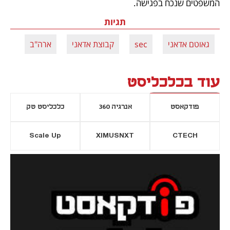
המשפטים שנכח בפגישה.
תגיות
גאוטם אדאני
sec
קבוצת אדאני
ארה"ב
עוד בכלכליסט
פודקאסט
אנרגיה 360
כלכליסט טק
Scale Up
XIMUSNXT
CTECH
יסייה חדשה
נפתח בכרטיסייה חדשה