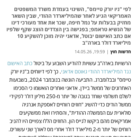
לפי "ניו יורק טיימס", השינוי בעמדת משרד המשפטים
האמריקאי הגיע לאחר שהמיליארדר ההודי, שבין השאר
מחזיק בבעלות על נמל חיפה, שכר את אחד מעורכי דינו
של הנשיא טראמפ; בפגישה בין הצדדים הוצג שקף שלפיו
אם כתב האישום יבוטל, אדאני יהיה מוכן להשקיע 10
מיליארד דולר בארה"ב
חדשות חוץ
|
19:59, 14.05.26
הרשויות בארה"ב עשויות להודיע השבוע על ביטול 
כתב האישום 
נפתח בכרטיסייה חדשה
נגד המיליארדר ההודי גאוטם אדאני
. כך לפי דיווחים ב"ניו יורק 
טיימס" ובבלומברג. התביעה הוגשה בנובמבר 2024, בשבועות 
האחרונים של ממשל ביידן. אדאני ואחרים הואשמו כי הסכימו 
לשלם תשלומי שוחד בגובה של יותר מ-250 מיליון דולר לפקידי 
ממשל הודים כדי להשיג "חוזים רווחיים לאספקת אנרגיה 
סולארית עם הממשלה ההודית", והסתירו זאת ממשקיעים 
אמריקאים מהם ביקשו לגייס הון. החוזים הללו צפויים היו להניב 
רווחים של יותר מ-2 מיליארד דולר אחרי מס לאורך שני עשורים. 