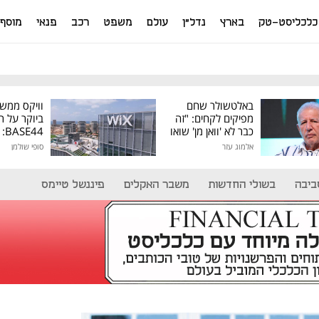
כלכליסט-טק
בארץ
נדל"ן
עולם
משפט
רכב
פנאי
מוסף
באלטשולר שחם
וויקס ממש
מפיקים לקחים: "זה
ביוקר על ר
כבר לא 'וואן מן' שואו
44
של גילעד"
אלמוג עזר
סופי שולמן
מיליון דולר
ביבה
בשולי החדשות
משבר האקלים
פיננשל טיימס