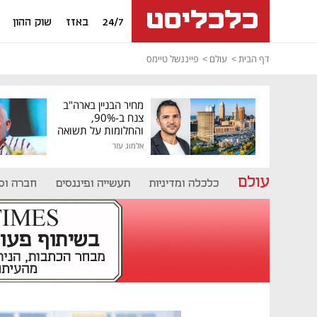
24/7
באזז
שוק ההון
דף הבית
עולם
פייננשל טיימס
מחיר הבניין בארה"ב
צנח ב-90%,
והחלומות על תשואה
גבוהה התנפצו
אלמוג עזר
עולם
כלכלה ומדיניות
תעשייה ופיננסים
חברה וס