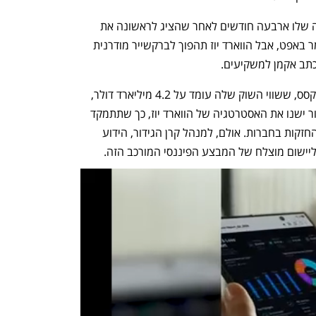
אקמן חתם על העסקה שתזניק את היוזמה שלו ארבעה חודשים לאחר שהציג לראשונה את 
הרעיון במכתב למשקיעים. "התנצלותי למר באפט, אבל הווארד יוז תהפוך לברקשייר מודרנית 
תב אקמן למשקיעים. 
במסגרת ההסכם שנחתם עם החברה מטקסס, ששווי השוק שלה עומד על 4.2 מיליארד דולר, 
אקמן וצוותי ההשקעות שלו בפרשינג סקוור ישנו את האסטרטגיה של הווארד יוז, כך שתתמקד 
בשימוש במזומנים שברשותה כדי לקנות החזקות בחברות. אולם, למנהל קרן הגידור, הידוע 
ישום מוצלח של המבצע הפיננסי המורכב הזה. 