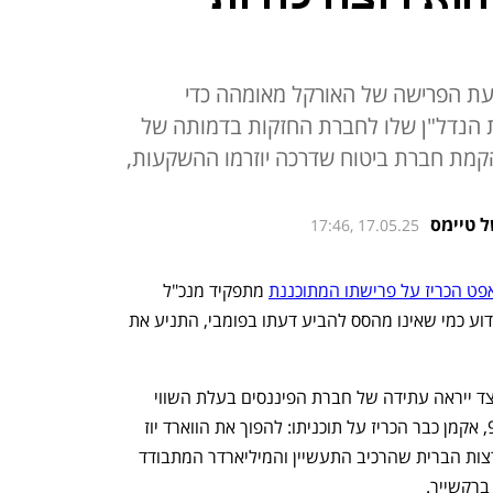
עת הפרישה של האורקל מאומהה כדי
ת הנדל"ן שלו לחברת החזקות בדמותה של
 הקמת חברת ביטוח שדרכה יוזרמו ההשקעות,
ל טיימס
17:46, 17.05.25
אפט הכריז על פרישתו המתוכננת
 מתפקיד מנכ"ל 
דוע כמי שאינו מהסס להביע דעתו בפומבי, התניע את 
בזמן שהמשקיעים התקשו עדיין לדמיין כיצד ייראה עתידה של חברת הפיננסים בעלת השווי 
הגבוה בעולם ללא האדריכל שלה בן ה־94, אקמן כבר הכריז על תוכניתו: להפוך את הווארד יוז 
הולדינגס — אסופה קטנה של נכסים בארצות הברית שהרכיב התעשיין והמיליארדר המתבודד 
רקשייר. 