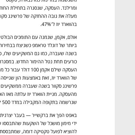
בהווארד יוז ל־47%. 
של הווארד יוז, זאת 
שנרשמה בתקופה המקבילה במדד S&P 500, אך נמוך במידה ניכרת ממחיר הרכישה.
להוציא לפועל טקטיקה דומה, שמתבססת על תוכ