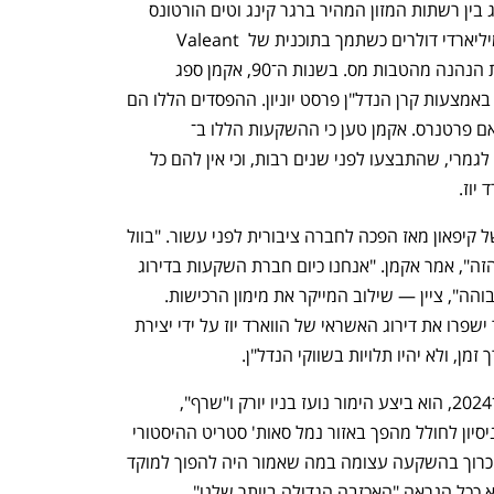
מעורבות. כך, בעוד ההימור שלו על המיזוג בין רשתות המזון המהיר ברגר קינג וטים הורטונס 
ענף במתח גבוה
מדברים כלכלה, עסקים ומה שב
הניב לו מיליארדרי דולרים, אקמן הפסיד מיליארדי דולרים כשתמך בתוכנית של Valeant 
Pharmaceutical להפוך לתאגיד תרופות הנהנה מהטבות מס. בשנות ה־90, אקמן ספג 
הפסדים כבדים כשהימר על צבירת נכסים באמצעות קרן הנדל"ן פרסט יוניון. ההפסדים הללו הם 
שתרמו לקריסת הקרן הראשונה שלו, גותאם פרטנרס. אקמן טען כי ההשקעות הללו ב־ 
Valeant ובפירסט יוניון היו מיזמים שונים לגמרי, שהתבצעו לפני שנים רבות, וכי אין להם כל 
וז. 
בינתיים, הווארד יוז עצמה נותרה במצב של קיפאון מאז הפכה לחברה ציבורית לפני עשור. "בוול 
סטריט לא הצמידו את השווי הנכון לעסק הזה", אמר אקמן. "אנחנו כיום חברת השקעות בדירוג 
נמוך שהמשקיעים הצמידו לה עלות הון גבוהה", ציין — שילוב המייקר את מימון הרכישות. 
להערכתו, הזרמות ההון של פרשינג סקוור ישפרו את דירוג האשראי של הווארד יוז על ידי יצירת 
ן, ולא יהיו תלויות בשווקי הנדל"ן. 
כאשר אקמן כיהן כיו"ר הווארד יוז ב־2010־2024, הוא ביצע הימור נועז בניו יורק ו"שרף", 
להערכת בעלי המניות, כמיליארד דולר, בניסיון לחולל מהפך באזור נמל סאות' סטריט ההיסטורי 
שבדרום מנהטן. לפי אקמן, המיזם, שהיה כרוך בהשקעה עצומה במה שאמור היה להפוך למוקד 
וא ככל הנראה "האכזבה הגדולה ביותר שלנו". 