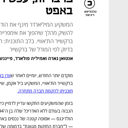
באפט
כלכליסט
דיגיטל
המשקיע המיליארדר מינף את הוד
להשיק מהלך שיהפוך את אימפריי
ברקשייר הת'אוויי. בלב התוכנית:
בדיוק לפי המודל של ברקשייר
אנטואן גארה ואמיליה פולארד, פייננש
מוקדם יותר החודש, יומיים לאחר ש
וורן ב
ברקשייר הת'אוויי, המשקיע ביל אקמן, שי
תוכניתו להקמת חברה מתחרה.
— ל"חברת החזקות מגוונת" בדמותה של ב