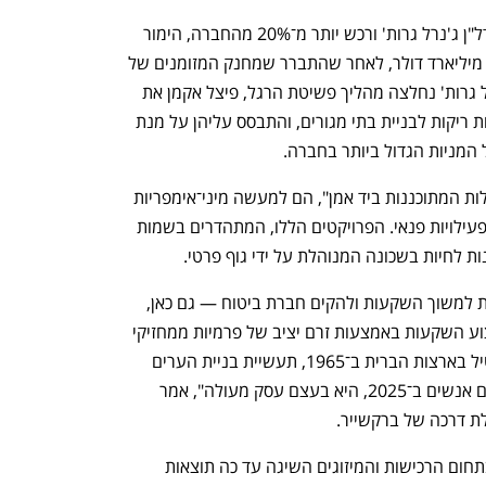
ב־2008 ניצל אקמן את קריסת ענקית הנדל"ן ג'נרל גרות' ורכש יותר מ־20% מהחברה, הימור 
שהעניק לחברה שלו רווח של יותר מ־1.5 מיליארד דולר, לאחר שהתברר שמחנק המזומנים של 
ג'נרל גרות' היה זמני בלבד. לאחר שג'נרל גרות' נחלצה מהליך פשיטת הרגל, פיצל אקמן את 
תיק ההשקעות הנרחב שלה שכלל קרקעות ריקות לבניית בתי מגורים, והתבסס עליהן על מנת 
 המניות הגדול ביותר בחברה. 
פרויקטי המגורים, המוגדרים לעתים "קהילות המתוכננות ביד אמן", הם למעשה מיני־אימפריות 
פרבריות, הכוללות דיור, חנויות, משרדים ופעילויות פנאי. הפרויקטים הללו, המתהדרים בשמות 
הונו של אקמן ישמש בשלב ראשון על מנת למשוך השקעות ולהקים חברת ביטוח — גם כאן, 
נפתח בכרטיסייה חדשה
נפתח בכרטיסייה חדשה
לפי המודל של ברקשייר — שתאפשר ביצוע השקעות באמצעות זרם יציב של פרמיות ממחזיקי 
הפוליסות. "בניגוד למצב תעשיית הטקסטיל בארצות הברית ב־1965, תעשיית בניית הערים 
בארצות הברית במקומות שבהם מתגוררים אנשים ב־2025, היא בעצם עסק מעולה", אמר 
לת דרכה של ברקשייר. 
עם זאת, היסטוריית ההימורים של אקמן בתחום הרכישות והמיזוגים השיגה עד כה תוצאות 