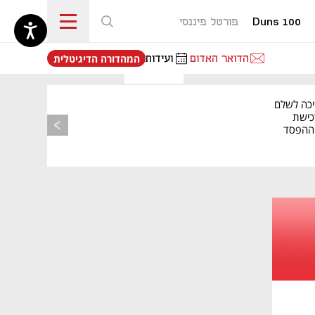
Duns 100
פורטל פיננסי
נפתח בכרטיסייה חדשה
הדואר האדום
ועידות
המהדורה הדיגיטלית
יכה לשלם
כישת
BASE: ההפסד
הרבעוני זינק ל-76