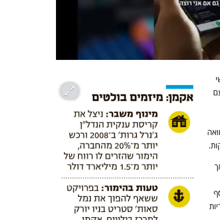
האתגרים כוללים עלויות הון גבוהות והקושי 
בהפיכתה של אימפריית נדל"ן שכונתה פעם 
שמיצה באפט עד תום, ביניהם עלויות הלוואה 
ת. 
אקמן משקיע בהווארד יוז כבר 15 שנים, אך 
במסגרת העסקה החדשה, חברת פרשינג 
סקוור שלו תזרים 900 מיליון דולר בהון נוסף 
לחברת הנדל"ן, שבבעלותה קהילות פרבריות 