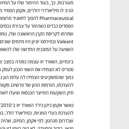
CTech – the
הבית של ההייטק הישראלי
השפעה על התוכנית החדשה שלו להווארד י
תיק השקעות המייצר הכנסות שיעלו לאורך זמ
פנאי, בידור והסעדה, לא היה רווחי דיו וה