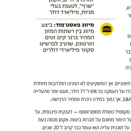
ומרילנד. העסקה, שנסגרה בתחילת החודש, 
מעלה את גובה ההחזקה של פרשינג סקוור 
אולם, אקמן, שנמנה עם התומכים הבולטים 
ביותר של דונלד טראמפ כשניצח בבחירות 
בשנה שעברה, כמו גם המשקיעים שלו, כבר 
כורעים תחת נטל ההימור החדש. במסגרת 
העסקה שילם אקמן 100 דולר עבור כל מניה 
באמצעות הון שגייסה 
פרשינג סקוור בשנה שעברה ממשקיעים חיצוניים. אך המשקיעים לא הפגינו התלהבות מיוחדת 
מהעסקה. מניית הווארד יוז עלתה מאז הוכרז על העסקה בכ־6% ל־71 דולר, מעט יותר מהעלייה 
באפט הפך את ברקשייר — בעבר יצרנית טקסטיל כושלת ממסצ'וסטס — לענקית פיננסית, על 
ידי מימון מושכל של השקעות שהתבססו על הימור מחוכם על חברות ביטוח. אקמן מנסה כעת 
נית עליה הוא עומל כבר קרוב ל־20 שנים. 