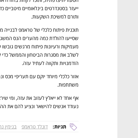
CTech – the
הבית של ההייטק הישראלי
ותורם למשיכת השקעות.
הזדמנויות ותקווה לעתיד עזה.
משתתפות.
נעודד אנשים להישאר ונציע להם את ההזד
תגיות:
דונלד טראמפ
בנימין נת