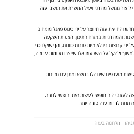
הסעודית-צרפתית, ותוכל לקחת בחזרה את השליטה בעזה באופן מאובטח ואפקטיבי. גוף זה 
ענף במתח גבוה
מדברים כלכלה, עסקים ומה שב
ייעזר בסטנדרטים בינלאומיים מיטביים כדי ליצור ממשל מודרני ויעיל המשרת את תושבי עזה 
תוכנית פיתוח כלכלי של טראמפ לבנייה מחדש והחייאת עזה תיווצר על ידי כינוס פאנל מומחים 
שסייעו להולדת כמה מהערים הנס המשגשגות והמודרניות במזרח התיכון. הצעות השקעה 
מעמיקות ורעיונות פיתוח מרגשים גובשו על ידי קבוצות בינלאומיות טובות כוונות, והן ישוקלו כדי 
לשלב את מסגרות הביטחון והממשל כדי למשוך ולהקל על השקעות אלו שייצרו מקומות עבודה, 
אזור כלכלי מיוחד יוקם עם תעריפי מכס ונגישות מועדפים שינוהלו במשא ומתן עם מדינות 
אף אחד לא ייאלץ לעזוב את עזה, ומי שירצה לעזוב יהיה חופשי לעשות זאת וחופשי לחזור. 
מנות לבנות עזה טובה יותר.
ניהו
מלחמה בעזה