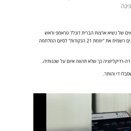
נינה
עם סיום הפגישה ותחילת מסיבת העיתונאים של נשיא ארצות הברית דונלד טראמפ וראש 
הממשלה בנימין נתניהו, פרסמו האמריקנים רשמית את "יוזמת 21 הנקודות" לסיום המלחמה 
דה-רדיקליזציה כך שלא תהווה איום על שכנותיה.
לו די והותר.