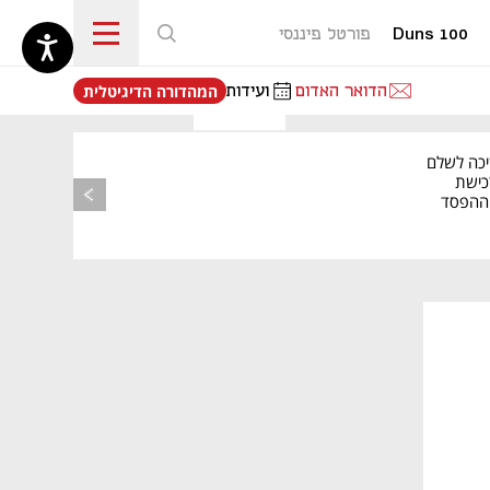
Duns 100
פורטל פיננסי
נפתח בכרטיסייה חדשה
הדואר האדום
ועידות
המהדורה הדיגיטלית
יכה לשלם
כישת
BASE: ההפסד
הרבעוני זינק ל-76