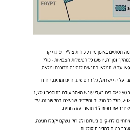
אם שני הצדדים יסכימו להצעה זו - המלחמה תסתיים באופן מיידי. כוחות צה"ל ייסוגו לקו 
המוסכם כדי להתכונן לשחרור החטופים. במהלך זמן זה, יושעו כל הפעולות הצבאיות - כולל 
וקפאו עד שיתמלאו התנאים לנסיגה מדורגת ומלאה.
לאחר שחרור כל החטופים, ישראל תשחרר 250 אסירים בעלי עונש מאסר עולם בתוספת 1,700 
תושבי עזה שנעצרו לאחר 7 באוקטובר 2023, כולל כל הנשים והילדים שנעצרו בהקשר זה. על 
 15 תושבי עזה מתים.
לאחר החזרת כל החטופים, חברי חמאס שיתחייבו לדו-קיום בשלום ולפירוק נשקם יקבלו חנינה. 
עבר בטוח למדינות קולטות.