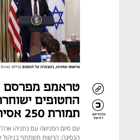
טראמפ ונתניהו, בהצהרה על ההסכם
(צילום: REUTERS/ Jonathan Ernst)
טראמפ מפרסם א
תמורת 250 אסירי עולם
כלכליסט
דיגיטל
עם סיום הפגישה עם נתניהו ארה"
הנסיגה: הרשות תשתתף בניהול ע