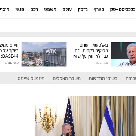
כלכליסט-טק
בארץ
נדל"ן
עולם
משפט
רכב
פנאי
מוסף
באלטשולר שחם
וויקס ממש
מפיקים לקחים: "זה
ביוקר על ר
כבר לא 'וואן מן' שואו
44
של גילעד"
אלמוג עזר
סופי שולמן
מיליון דולר
ביבה
בשולי החדשות
משבר האקלים
פיננשל טיימס