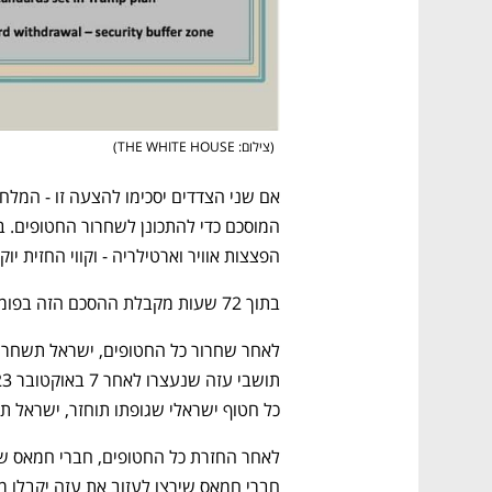
(
צילום: THE WHITE HOUSE
)
הפצצות אוויר וארטילריה - וקווי החזית י
בתוך 72 שעות מקבלת ההסכם הזה בפומבי על ידי ישראל, כל החטופים, חיים ומתים, יוחזרו.
כל חטוף ישראלי שגופתו תוחזר, ישראל תשחרר את גופות
חברי חמאס שירצו לעזוב את עזה יקבלו מ