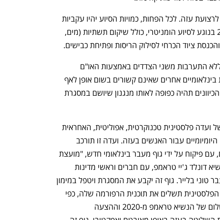
עם קבלת הסכם זה, סיוע מלא יישלח מיד לרצועת עזה. לכל הפחות, כמויות הסיוע יהיו עקביות 
עם מה שנכלל בהסכם מ-19 בינואר 2025 בנוגע לסיוע הומניטרי, כולל שיקום תשתיות (מים, 
והכנסת ציוד הכרחי לסילוק הריסות ופתיחת כבישים.
כניסת הפצה וסיוע לרצועת עזה תתבצע ללא התערבות משני הצדדים באמצעות האו"ם 
וסוכנויותיו, והסהר האדום, בנוסף למוסדות בינלאומיים אחרים שאינם קשורים בשום אופן לאף 
אחד מהצדדים. פתיחת מעבר רפיח לשני הכיוונים תהיה כפופה לאותו מנגנון שיושם במסגרת 
עזה תנוהל תחת השלטון המעבר הזמני של ועדה פלסטינית טכנוקרטית, אפוליטית, האחראית 
נפתח בכרטיסייה חדשה
נפתח בכרטיסייה חדשה
להפעלת השירותים הציבוריים והעירוניים היומיומיים עבור האנשים בעזה. ועדה זו תורכב 
מפלסטינים מוסמכים ומומחים בינלאומיים, עם פיקוח על ידי גוף מעבר בינלאומי חדש, "מועצת 
השלום", שיעמוד בראשה ויוביל אותה הנשיא דונלד ג'יי טראמפ, עם חברים וראשי מדינות 
נוספים שיוכרזו, כולל ראש הממשלה לשעבר טוני בלייר. גוף זה יקבע את המסגרת ויטפל במימון 
פיתוח עזה מחדש עד למועד שבו הרשות הפלסטינית תשלים את תוכנית הרפורמה שלה, כפי 
שמתואר בהצעות שונות, כולל תוכנית השלום של הנשיא טראמפ מ-2020 וההצעה 