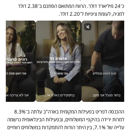
כ־24 מיליארד דולר. הרווח המתואם הסתכם ב־2.38 דולר 
למניה, לעומת ציפיות ל־2.20 דולר.
בתור מנכל אני מקבל מאות החלטות ביום, וה- Galaxy Z Fold8 Ultra עוזר לי לחתוך אותן מהר יותר_v
בתפקידים כאלה אי אפשר לחכות: אושרת לוי מניעה השקעות ענק מהטלפון_v
אני לא צריכה את המשרד:
ההכנסה לפריט בפעילות המקומית בארה"ב עלתה ב־8.3% 
למרות ירידה בהיקפי המשלוחים, ובפעילות הבינלאומית נרשמה 
עלייה של 7.1%, בין היתר הודות להתמקדות במשלוחים רווחיים 