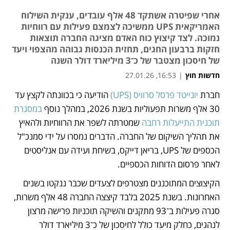
אחרי שפיטרה אשתקד 48 אלף עובדים, ענקית השילוח
האמריקאית UPS ממשיכה לצמצם פעילות עם רווחיות
נמוכה. לצד קיצוץ כוח האדם מציגה החברה תוצאות
חזקות ברבעון החגים, תחזית הכנסות גבוהה מהצפוי ויעד
של חיסכון מצטבר של כ־3 מיליארד דולר השנה
חדשות חוץ
|
16:53, 27.01.26
חברת 
יונייטד פרסל סרוויס (UPS)
 הודיעה כי בכוונתה לקצץ עד 
נפתח בכרטיסייה חדשה
נפתח בכרטיסייה חדשה
30 אלף משרות תפעוליות בשנת 2026, במהלך נוסף 
במסגרת 
תוכנית התייעלות רחבה
 שמטרתה לשפר את הרווחיות ולהאיץ 
את תהליך השיקום של החברה. הדברים נמסרו על ידי סמנכ"ל 
הכספים של UPS, בריאן דייקס, בשיחת ועידה עם אנליסטים 
לאחר פרסום הדוחות הכספיים.
הקיצוצים המתוכננים מצטרפים לצעדים שכבר ננקטו בשנים 
האחרונות. בשנת 2025 בלבד קיצצה החברה 48 אלף משרות, 
סגרה פעילות ב־93 מתקנים והשיקה תוכניות פרישה מרצון 
לנהגים, כחלק מיעד כולל לחיסכון של כ־3 מיליארד דולר 