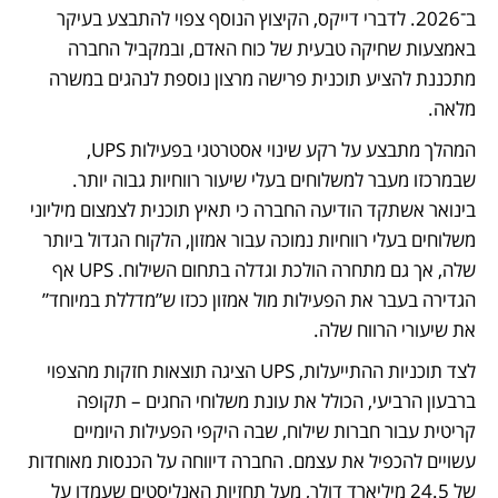
ב־2026. לדברי דייקס, הקיצוץ הנוסף צפוי להתבצע בעיקר 
באמצעות שחיקה טבעית של כוח האדם, ובמקביל החברה 
מתכננת להציע תוכנית פרישה מרצון נוספת לנהגים במשרה 
מלאה.
המהלך מתבצע על רקע שינוי אסטרטגי בפעילות UPS, 
שבמרכזו מעבר למשלוחים בעלי שיעור רווחיות גבוה יותר. 
בינואר אשתקד הודיעה החברה כי תאיץ תוכנית לצמצום מיליוני 
משלוחים בעלי רווחיות נמוכה עבור אמזון, הלקוח הגדול ביותר 
שלה, אך גם מתחרה הולכת וגדלה בתחום השילוח. UPS אף 
הגדירה בעבר את הפעילות מול אמזון ככזו ש”מדללת במיוחד” 
את שיעורי הרווח שלה.
לצד תוכניות ההתייעלות, UPS הציגה תוצאות חזקות מהצפוי 
ברבעון הרביעי, הכולל את עונת משלוחי החגים – תקופה 
קריטית עבור חברות שילוח, שבה היקפי הפעילות היומיים 
עשויים להכפיל את עצמם. החברה דיווחה על הכנסות מאוחדות 
של 24.5 מיליארד דולר, מעל תחזיות האנליסטים שעמדו על 