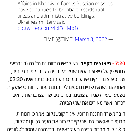
Affairs in Kharkiv in flames.
Russian missiles 
have continued to bombard residential 
areas and administrative buildings, 
Ukraine’s military said 
pic.twitter.com/4pIFcLMp1c
March 3, 2022
— TIME (@TIME) 
7:20 - 
פיצוצים בקייב: 
באוקראינה דווח גם הלילה (בין רביעי 
לחמישי) על פיצוצים עזים שנשמעו בבירה קייב.
לפי הדיווחים, 
שני פיצוצים חזקים אירעו במרכז העיר בסביבות השעה 02:30, 
ואחריהם נשמעו שניים נוספים ליד תחנת מטרו. דווח כי אזעקות 
נשמעו בעיר לפני הפיצוצים. בסרטונים שהופצו ברשת נראים 
"כדורי אש" מאירים את שמי הבירה.
דובר משרד ההגנה הרוסי, איגור קונשנקוב, אמר כי הכוחות 
הרוסיים יאפשרו לתושבי קייב לעזוב את העיר לכיוון וסילקוב, 
כ-18 ק"מ מדרום לבירה האוקראינית. בהצהרה שמסר לטלוויזיה 