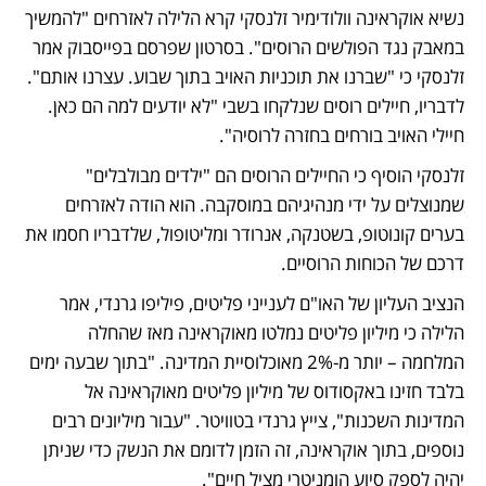
נשיא אוקראינה וולודימיר זלנסקי קרא הלילה לאזרחים "להמשיך 
במאבק נגד הפולשים הרוסים". בסרטון שפרסם בפייסבוק אמר 
זלנסקי כי "שברנו את תוכניות האויב בתוך שבוע. עצרנו אותם". 
לדבריו, חיילים רוסים שנלקחו בשבי "לא יודעים למה הם כאן. 
חיילי האויב בורחים בחזרה לרוסיה".
זלנסקי הוסיף כי החיילים הרוסים הם "ילדים מבולבלים" 
שמנוצלים על ידי מנהיגיהם במוסקבה. הוא הודה לאזרחים 
בערים קונוטופ, בשטנקה, אנרודר ומליטופול, שלדבריו חסמו את 
דרכם של הכוחות הרוסיים.
הנציב העליון של האו"ם לענייני פליטים, פיליפו גרנדי, אמר 
הלילה כי מיליון פליטים נמלטו מאוקראינה מאז שהחלה 
המלחמה – יותר מ-2% מאוכלוסיית המדינה. "בתוך שבעה ימים 
בלבד חזינו באקסודוס של מיליון פליטים מאוקראינה אל 
המדינות השכנות", צייץ גרנדי בטוויטר. "עבור מיליונים רבים 
נוספים, בתוך אוקראינה, זה הזמן לדומם את הנשק כדי שניתן 
יהיה לספק סיוע הומניטרי מציל חיים".