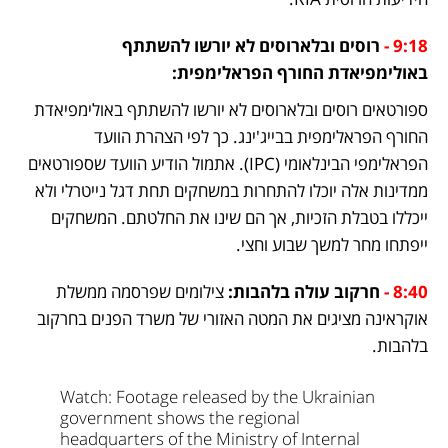
9:18 -
 רוסים ובלארוסים לא יורשו להשתתף 
באולימפיאדת החורף הפראלימפית:
ספורטאים רוסים ובלארוסים לא יורשו להשתתף באולימפיאדת 
החורף הפראלימפית בבייג'ינג. כך לפי הצהרת הוועד 
הפראלימפי הבינלאומי (IPC). אתמול הודיע הוועד שספורטאים 
ממדינות אלה יוכלו להתחרות במשחקים תחת דגל נייטרלי ולא 
ייכללו בטבלת הזכיות, אך הם שינו את החלטתם. המשחקים 
ייפתחו מחר למשך שבוע וחצי. 
8:40 -
 חרקוב עולה בלהבות: 
צילומים שפרסמה ממשלת 
אוקראינה מציגים את המטה האזורי של משרד הפנים בחרקוב 
בלהבות.
Watch: Footage released by the Ukrainian 
government shows the regional 
headquarters of the Ministry of Internal 