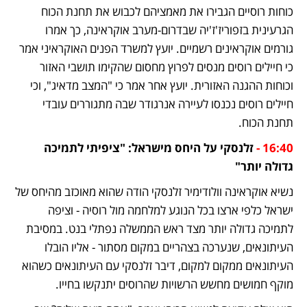
כוחות רוסיים הגבירו את מאמציהם לכבוש את תחנת הכוח 
הגרעינית בזפוריז'ז'יה שבדרום-מערב אוקראינה, כך אמרו 
גורמים אוקראינים רשמיים. יועץ למשרד הפנים האוקראיני אמר 
כי חיילים רוסים מנסים לפרוץ מחסום שהקימו תושבי האזור 
וכוחות ההגנה האזורית. יועץ אחר אמר כי "המצב מדאיג", וכי 
חיילים רוסים נכנסו לעיירה אנרגודר שבה מתגוררים עובדי 
תחנת הכוח.
16:40 -
 זלנסקי על היחס מישראל: "ציפיתי לתמיכה 
גדולה יותר"
נשיא אוקראינה וולודימיר זלנסקי הודה שהוא מאוכזב מהיחס של 
ישראל כלפי ארצו בכל הנוגע למלחמה מול רוסיה - וציפה 
לתמיכה גדולה יותר מצד ראש הממשלה נפתלי בנט. במסיבת 
העיתונאים, שנערכה בצהריים במקום מסתור - אליו הובלו 
העיתונאים ממקום למקום, דיבר זלנסקי עם העיתונאים כשהוא 
מוקף חמושים מחשש הרשויות שהרוסים יתנקשו בחייו.