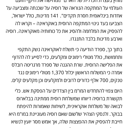
מוחץ בעצרת הכללית של האו"ם "ממחישה את היקף הזעם 
העולמי על המתקפה הנוראה של רוסיה על שכנתה ומצביעה על 
אחדות בינלאומית חסרת תקדים". 141 מדינות, כולל ישראל, 
הצביעו בעד גינוי המתקפה הרוסית באוקראינה – וקראו לה 
להפסיק את המלחמה ולהסיג את כל כוחותיה מאוקראינה. רוסיה 
וארבע מדינות בלבד התנגדו.
בתוך כך, ספרד הודיעה כי תשלח לאוקראינה נשק התקפי 
ותחמושת, כולל מטולי רימונים ומקלעים, כדי לסייע לה להדוף 
את הפלישה הרוסית. שרת ההגנה של ספרד מרגריטה רובלס 
אמרה כי המשלוח הראשון יכלול 1,370 מטולי רימונים נגד 
טנקים, 700 אלף כדורים לרובים ולמקלעים וכן מקלעים קלים. 
היום צפוי להתחדש המו"מ בין הצדדים על הפסקת אש. כלי 
תקשורת ברוסיה דיווחו שמשלחת רוסית ממתינה בבלארוס 
לבואה של משלחת אוקראינית, לשיחות שאמורות להיפתח 
בבוקר. זלנסקי הצהיר שלשום שאם רוסיה מעוניינת במו"מ היא 
חייבת להפסיק את ההפצצות שלה, אך אמש מסר יועץ לנשיא 