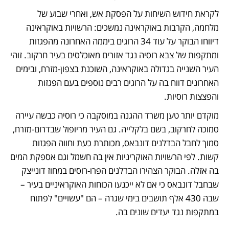
לקראת חידוש השיחות על הפסקת אש, ואחרי שבוע של 
מלחמה, הקרבות באוקראינה נמשכים: הרשויות באוקראינה 
דיווחו הבוקר על עוד 34 הרוגים ביממה האחרונה מהפגזות 
ומתקפות של צבא רוסיה נגד אזורים מאוכלסים בעיר חרקוב. זוהי 
העיר השנייה בגדולה באוקראינה, השוכנת בצפון-מזרח, ובימים 
האחרונים דווח בה על הרוגים רבים נוספים בעם הפגזות 
והפצצות רוסיות. 
מוקדם יותר טען משרד ההגנה במוסקבה כי רוסיה כבשה עיירה 
סמוכה לחרקוב, בשם בלקלייה. גם העיר מריופול שבדרום-מזרח, 
סמוך לחבל הבדלנים דונבאס, מכותרת כעת וחווה הפגזות 
קשות. לפי הרשויות האוקריניות אין בה חשמל וגם אספקת המים 
בה אזלה. הבוקר הצהירו הבדלנים הפרו-רוסים במחוז דונייצק 
שבחבל דונבאס כי אם לא ייכנעו הכוחות האוקראיניים בעיר – 
שבה 430 אלף תושבים בימי שגרה – הם "עשויים" לפתוח 
במתקפות נגד יעדים שונים בה. 