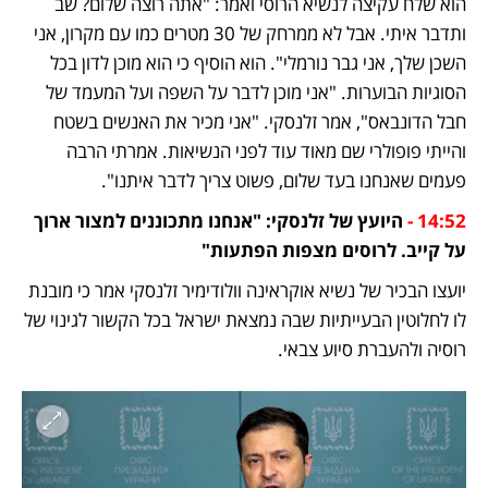
הוא שלח עקיצה לנשיא הרוסי ואמר: "אתה רוצה שלום? שב 
ותדבר איתי. אבל לא ממרחק של 30 מטרים כמו עם מקרון, אני 
השכן שלך, אני גבר נורמלי". הוא הוסיף כי הוא מוכן לדון בכל 
הסוגיות הבוערות. "אני מוכן לדבר על השפה ועל המעמד של 
חבל הדונבאס", אמר זלנסקי. "אני מכיר את האנשים בשטח 
והייתי פופולרי שם מאוד עוד לפני הנשיאות. אמרתי הרבה 
פעמים שאנחנו בעד שלום, פשוט צריך לדבר איתנו".
14:52 -
 היועץ של זלנסקי: "אנחנו מתכוננים למצור ארוך 
על קייב. לרוסים מצפות הפתעות"
יועצו הבכיר של נשיא אוקראינה וולודימיר זלנסקי אמר כי מובנת 
לו לחלוטין הבעייתיות שבה נמצאת ישראל בכל הקשור לגינוי של 
רוסיה ולהעברת סיוע צבאי. 