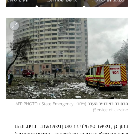
אין שעה שלא התעסקתי במשבר - טל אלכסנדרוביץ’ שגב מנהלת משברים תקשורתיים מכל מקום עם ה- Galaxy Z Fold8 Ultra שלה_v
זה שינה לי את החיים: איך עידו איז'ק הופך את הסמארטפון לכלי צילום מקצועי_v
בתור מנכל אני מקבל מאות הח
הרס רב בצ'רנייב הערב
(
צילום: AFP PHOTO / State Emergency 
)
Service of Ukraine
בתוך כך, נשיא רוסיה ולדימיר פוטין נשא הערב דברים, ובהם 