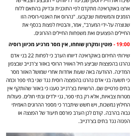
שיבח את חייליו וטען שבניגוד לדיווחים – המבצע הצבאי של 
ארצו באוקראינה מתקדם לפי התוכנית ובדיוק בהתאם ללוח 
הזמנים והמשימות שנקבעו. "נהרוס את האנטי-רוסיה הזו 
שנוצרה על-ידי המערב", אמר, והבטיח לפצות בכסף את 
החיילים הפצועים ואת משפחות החיילים ההרוגים. 
19:00 -
 פוטין ומקרון שוחחו, אין מסר מרגיע מכיוון רוסיה
שירותי החירום באוקראינה דיווחו הערב כי לפחות 22 בני אדם 
נהרגו בהפצצות שביצע חיל האוויר הרוסי באזור צ'רנייב שבצפון 
המדינה. ההודעה באה שעות אחדות אחרי שמושל האזור מסר 
כי תשעה בני אדם נהרגו בהפצצה רוסית נגד שני בתי ספר וכמה 
בתים פרטיים שם. הרשויות בצ'רנייב טענו כי באזור שהותקף אין 
מטרות צבאיות, אלא רק בתי ספר, גני ילדים ובתי חולים. פעולות 
החילוץ נמשכות, ויש חשש שיתברר כי מספר ההרוגים האמיתי 
גבוה בהרבה. קודם לכן הערב פורסם תיעוד של הפצצה או 
הפגזה נגד בתים בצ'רנייב.