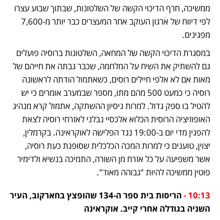
ממשיכה, חרף הדיכוי הקשה של השלטונות, שבתוך שבוע עצרו 
לפי דיווח של ארגון העוקב אחר המעצרים כבר יותר מ-7,600 
מפגינים.  
במסגרת הדיכוי הקשה של המחאה, השלטונות ברוסיה פועלים 
גם להשתיק את השיח על המלחמה, שכבר גבתה את חייהם של 
מאות אם לא אלפי חיילים רוסים, כשאתמול הודתה לראשונה 
רוסיה כי כמעט 500 מהם מתו, מספר שבמערב אומרים כי יש 
להטיל בו ספק גדול. למרות ניסיון ההשתקה, אתמול קרא מנהיג 
האופוזיציה הרוסית הכלוא אלכסיי נבלני לאזרחי רוסיה לצאת 
להפגין מדי יום ב-19:00 נגד הפלישה לאוקראינה. בקרמלין, 
יצוין, טוענים כי למרות המכה הכלכלית שסופגת כעת רוסיה, 
אשר משפיעה על כל אזרח מן השורה, התמיכה בנשיא ולדימיר 
פוטין ממשיכה להיות "גבוהה מאוד". 
10:13 -
 הריסות בית ספר ה-134 שהופצץ בחארקוב, העיר 
השניה בגודלה אחרי קייב. אוקראינה