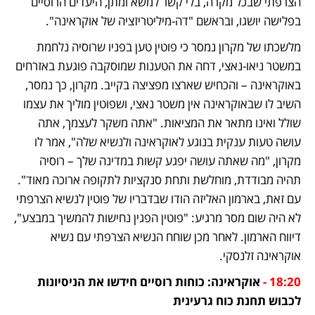
הצרפתי שבכל מקרה, בלי קשר למשא ומתן, היעדים הרוסיים 
בפלישה יושגו, ובראשם "דה-מיליטריזציה של אוקראינה". 
מלשכתו של מקרון נמסר כי פוטין טען בפניו שרוסיה נלחמת 
במשטר ניאו-נאצי, דחה את הטענות שמוסקבה פוגעת באזרחים 
באוקראינה – והכחיש שארצו מפציצה בקייב. מקרון, כך נמסר, 
השיב לו שבאוקראינה אין משטר נאצי, ושפוטין מוליך את עצמו 
שולל ואינו מתאר את המציאות. "אתה משקר לעצמך, אתה 
עושה טעות ענקית בנוגע לאוקראינה ולנשיא שלה", אמר לו 
מקרון, "מה שאתה עושה יפגע קשות במדינה שלך – רוסיה 
תהיה מבודדת, מוחלשת ותחת סנקציות לתקופה ארוכה מאוד". 
עם זאת, בארמון האליזה הודו שבדבריו של פוטין לנשיא הצרפתי 
לא היה שום מסר מרגיע: "פוטין הפגין נחישות להמשיך במבצע", 
דיווח הארמון. לאחר מכן שוחח הנשיא הצרפתי עם נשיא 
אוקראינה זלנסקי.
18:20 -
 אוקראינה: כוחות רוסיים חידשו את הניסיונות 
לכבוש תחנת כוח גרעינית