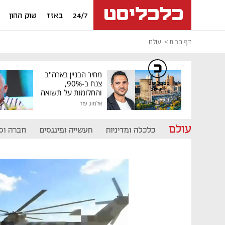
24/7
באזז
שוק ההון
דף הבית
עולם
מחיר הבניין בארה"ב
צנח ב-90%,
כלכליסט
דיגיטל
והחלומות על תשואה
גבוהה התנפצו
אלמוג עזר
עולם
כלכלה ומדיניות
תעשייה ופיננסים
חברה וס