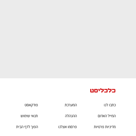
CTech – the
הבית של ההייטק הישראלי
כתבו לנו
המערכת
פודקאסט
המייל האדום
ההנהלה
תנאי שימוש
מדיניות פרטיות
פרסמו אצלנו
הפוך לדף הבית