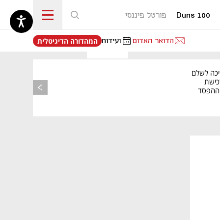
Duns 100
פורטל פיננסי
נפתח בכרטיסייה חדשה
הדואר האדום
ועידות
המהדורה הדיגיטלית
יכה לשלם
כישת
BASE: ההפסד
הרבעוני זינק ל-76