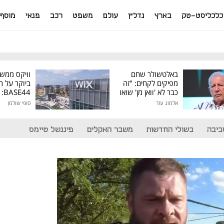
כלכליסט-טק
בארץ
נדל"ן
עולם
משפט
רכב
פנאי
מוסף
באלטשולר שחם
וויקס ממש
מפיקים לקחים: "זה
ביוקר על ר
כבר לא 'וואן מן' שואו
44
של גילעד"
אלמוג עזר
סופי שולמן
מיליון דולר
ביבה
בשולי החדשות
משבר האקלים
פיננשל טיימס