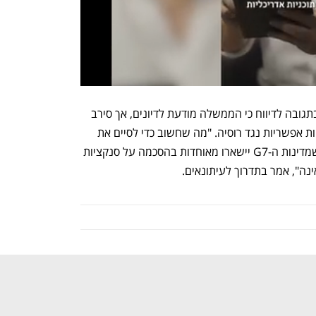
השר היפני הבכיר הירוקאזו מטסונו אמר בתגובה לדיווח כי הממשלה מודעת לדיונים, אך סירב 
להגיב על שיחות בין המדינות לגבי סנקציות אפשריות נגד רוסיה. "מה שחשוב כדי לסיים את 
התוקפנות הרוסית בהקדם האפשרי הוא שמדינות ה-G7 יישארו מאוחדות בהסכמה על סנקציות 
נה", אמר בתדרוך לעיתונאים. 