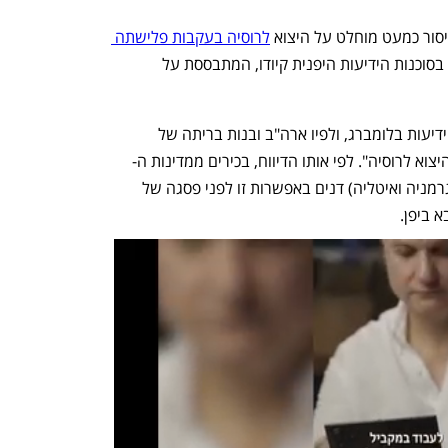
לרוסיה בעקבות פלישתה 
 לפני יותר משנה, כך לפי דיווח בסוכנות הידיעות היפנית קיודו, המתבססת על 
דיווח דומה פורסם שלשום (ה') בסוכנות הידיעות בלומברג, ולפיו ארה"ב ובנות בריתה של 
וא לרוסיה". לפי אותו הדיווח, בכירים ממדינות ה-
G7 (ארה"ב, קנדה, יפן, בריטניה, צרפת, גרמניה ואיטליה) דנים באפשרות זו לפני פסגה של 
 ביפן. 