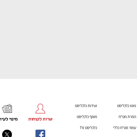
ענף במתח גבוה
מדברים כלכלה, עסקים ומה שב
פוטו כלכליסט
ועידות כלכליסט
המרת מט"ח
מוסף כלכליסט
שרות לקוחות
מינוי לעית
עמוד מט"ח כללי
כלכליסט TV