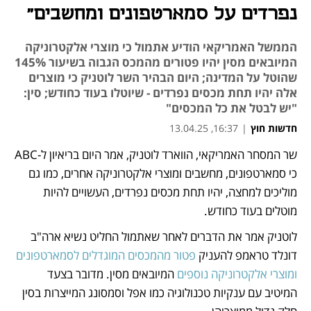
נפרדים על סמארטפונים ומחשבים"
הממשל האמריקאי הודיע אתמול כי מוצרי אלקטרוניקה
המיובאים מסין יהיו פטורים מהמכס הגבוה בשיעור 145%
שהוטל על המדינה; היום הבהיר השר לוטניק כי מוצרים
אלה יהיו תחת מכסים נפרדים - שיוטלו בעוד כחודש; סין:
"יש לבטל את כל המכסים"
חדשות חוץ
|
16:37, 13.04.25
שר המסחר האמריקאי, הווארד לוטניק, אמר היום בריאיון ל-ABC 
נפתח בכרטיסייה חדשה
נפתח בכרטיסייה חדשה
נפתח בכרטיסייה חדשה
נפתח בכרטיסייה חדשה
כי סמארטפונים, מחשבים ומוצרי אלקטרוניקה אחרים, כמו גם 
מוליכים למחצה, יהיו תחת מכסים נפרדים, העשויים להיות 
מוטלים בעוד כחודש.
לוטניק אמר את הדברים לאחר שאתמול החליט נשיא ארה"ב 
דונלד טראמפ להעניק 
פטור מהמכסים המוגדלים לסמארטפונים 
ומוצרי אלקטרוניקה נוספים
 המיובאים מסין. מדובר בצעד 
המיטיב עם ענקיות טכנולוגיה כמו אפל וסמסונג המייצרות בסין 