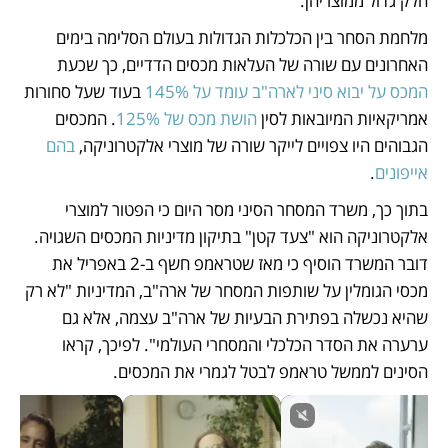
חלק גדול ממוצריהן.
מלחמת הסחר בין הכלכלות הגדולות בעולם הסלימה בימים 
האחרונים עם שורה של העלאות מכסים הדדיים, כך שכעת 
המכס על יבוא סיני לארה"ב עומד על 145% 
בעוד שעל סחורות 
אמריקאיות המיובאות לסין 
הושת מכס של 125%
. המכסים 
הגבוהים היו צפויים לייקר שורה של מוצרי אלקטרוניקה, 
בהם 
אייפונים
.
בתוך כך, משרד המסחר הסיני מסר היום כי הפטור למוצרי 
אלקטרוניקה הוא "צעד קטן" בתיקון מדיניות המכסים השגויה. 
דובר המשרד הוסיף כי מאז שטראמפ חשף ב-2 באפריל את 
מכסי הגומלין על שותפות המסחר של ארה"ב, המדיניות "לא רק 
שהיא נכשלה בפתירת הבעיות של ארה"ב עצמה, אלא גם 
ערערה את הסדר הכלכלי והמסחרי העולמי". לפיכך, קראו 
הסינים לממשל טראמפ לבטל לגמרי את המכסים. 