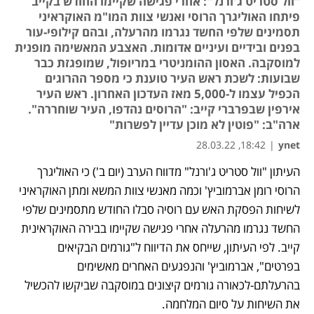
"וול סטריט ג'ורנל": אחרי פגישה שקיימו החודש בקייב
פיתחו האוליגרך הרוסי ואנשי צוות המו"מ האוקראיני
תסמינים שלפי החשד נגרמו מהרעלה, ובהם קילופי-עור
בפנים ובידיים ועיניים אדומות. האצבע המאשימה מופנית
למוסקבה. האסון ההומניטרי במריופול, שמופגזת כבר
שבועות: לשכת ראש העיר טוענת כי מספר ההרוגים
הכפיל עצמו ל-5,000 מאז העדכון האחרון. ראש העיר
אירפין שבפרברי קייב: "הרוסים נהדפו, העיר שוחררה".
ארה"ב: "פוטין לא מוכן עדיין לפשרות"
18:42, 28.03.22
|
ynet
העיתון "וול סטריט ג'ורנל" מדווח הערב (יום ב') כי האוליגרך 
נפתח בכרטיסייה חדשה
נפתח בכרטיסייה חדשה
נפתח בכרטיסייה חדשה
הרוסי רומן אברמוביץ' וכמה מאנשי צוות המשא ומתן האוקראיני 
לשיחות הפסקת האש עם רוסיה סבלו החודש מתסמינים שלפי 
החשד נגרמו מהרעלה אחרי פגישה שקיימו בבירה האוקראינית 
קייב. לפי העיתון, שייחס את הדיווח ל"גורמים הבקיאים 
בפרטים", אברמוביץ' והנפגעים האחרים מאשימים 
בהרעלתם-לכאורה גורמים קיצונים במוסקבה שביקשו להכשיל 
את השיחות על סיום המלחמה.