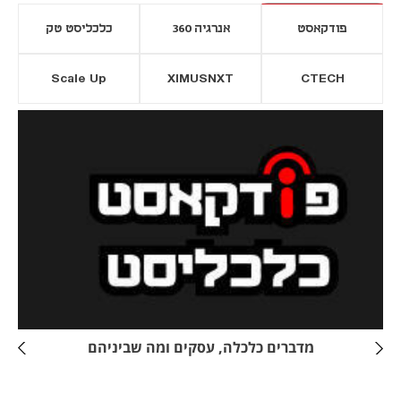
פודקאסט
אנרגיה 360
כלכליסט טק
Scale Up
XIMUSNXT
CTECH
יסייה חדשה
נפתח בכרטיסייה חדשה
מדברים כלכלה, עסקים ומה שביניהם