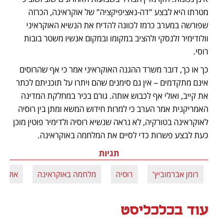
מטרתו היא לבצע "דה-נאציפיקציה" של אוקראינה, הכרזה 
שפורשה במערב כרמז לכוונה להדיח את הנשיא האוקראיני 
וולודימיר זלנסקי ולהציב במקומו ובמקום אנשיו משטר בובות 
רוסי.
כך או כך, דובר משרד ההגנה האוקראיני אמר כי אף שהרוסים 
אינם מתקדמים – אין גם סימנים שהם ויתרו על תוכניתם לכתר 
את קייב, ואולי אף לכבוש אותה. גורם בכיר במחלקת המדינה 
האמריקנית אמר הערב כי למרות חידוש המשא ומתן בין רוסיה 
לאוקראינה בטורקיה, לא נראה שנשיא רוסיה ולדימיר פוטין מוכן 
כעת לבצע פשרות כדי לסיים את המלחמה באוקראינה.
תגיות
רומן אברמוביץ'
רוסיה
מלחמה באוקראינה
אוקרא
עוד בכלכליסט