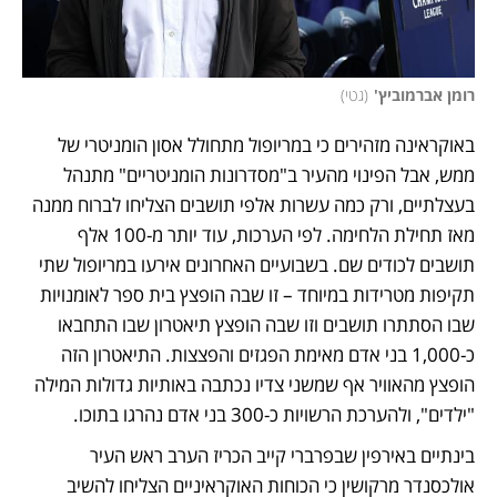
רומן אברמוביץ'
(
גטי
)
באוקראינה מזהירים כי במריופול מתחולל אסון הומניטרי של 
ממש, אבל הפינוי מהעיר ב"מסדרונות הומניטריים" מתנהל 
בעצלתיים, ורק כמה עשרות אלפי תושבים הצליחו לברוח ממנה 
מאז תחילת הלחימה. לפי הערכות, עוד יותר מ-100 אלף 
תושבים לכודים שם. בשבועיים האחרונים אירעו במריופול שתי 
תקיפות מטרידות במיוחד – זו שבה הופצץ בית ספר לאומנויות 
שבו הסתתרו תושבים וזו שבה הופצץ תיאטרון שבו התחבאו 
כ-1,000 בני אדם מאימת הפגזים והפצצות. התיאטרון הזה 
הופצץ מהאוויר אף שמשני צדיו נכתבה באותיות גדולות המילה 
"ילדים", ולהערכת הרשויות כ-300 בני אדם נהרגו בתוכו.
בינתיים באירפין שבפרברי קייב הכריז הערב ראש העיר 
אולכסנדר מרקושין כי הכוחות האוקראיניים הצליחו להשיב 