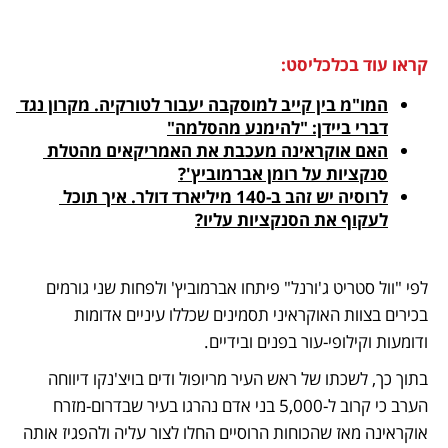
קראו עוד בכלכליסט:
המו"מ בין קייב למוסקבה יעבור לטורקיה. מקרון נגד 
דברי ביידן: "להימנע מהסלמה"
האם אוקראינה מעכבת את האמריקאים מהטלת 
סנקציות על רומן אברמוביץ'?
לרוסיה יש זהב ב-140 מיליארד דולר. איך תוכל 
לעקוף את הסנקציות עליו?
לפי "וול סטריט ג'ורנל" פיתחו אברמוביץ' ולפחות שני גורמים 
בכירים בצוות האוקראיני תסמינים שכללו עיניים אדומות 
ודומעות וקילופי-עור בפנים ובידיים.
בתוך כך, לשכתו של ראש העיר מריופול ודים בויצ'נקו דיווחה 
הערב כי קרוב ל-5,000 בני אדם נהרגו בעיר שבדרום-מזרח 
אוקראינה מאז שהכוחות הרוסיים החלו לצור עליה ולהפגיז אותה 