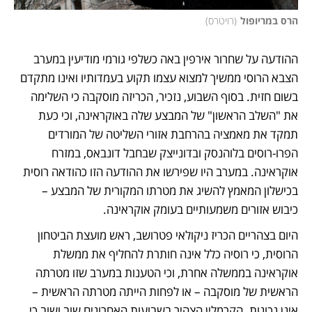
הרס במריופול
(
רויטרס
)
ההודעה על שחרור אירפין באה כשלפי גורמי מודיעין במערב 
הצבא הרוסי ממשיך למצוא עצמו תקוע בעמדותיו ואינו מתקדם 
בשום חזית. בסוף השבוע, נזכיר, הכריזה מוסקבה כי השלימה 
את "השלב הראשון" של המבצע שלה באוקראינה, וכי כעת 
תמקד את מאמציה בהרחבת אזורי השליטה של המורדים 
הפרו-רוסים בלוהנסק ובדונייצק שבחבל דונבאס, במזרח 
אוקראינה. במערב היו שפירשו את ההודעה הזו כהודאה רוסית 
בכישלון המאמץ להשיג את מטרתו המקורית של המבצע – 
כיבוש אזורים משמעותיים בעומק אוקראינה.
היום בצהריים הכריז ניקולאי פטרושב, ראש מועצת הביטחון 
הרוסית, כי רוסיה כלל אינה חותרת להחליף את ממשלת 
אוקראינה בממשלה אחרת, וכי הטענות במערב שזו מטרתה 
הראשית של מוסקבה – או לפחות הייתה מטרתה הראשית – 
אינן נכונות. הקרמלין הצהיר בשבועות האחרונים שוב ושוב כי 