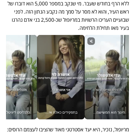
ללא הרף בחודש שעבר. מי שנקב במספר 5,000 הוא דוברו של 
ראש העיר, והוא לא מסר על סמך מה נקבע הנתון הזה. לפני 
שבועיים העריכו הרשויות במריופול שכ-2,500 בני אדם נהרגו 
בעיר מאז תחילת הלחימה.
חינוך הוא המשישמה של החיים שלי - V
בתפקידים כאלה אי אפשר לחכות: אושרת לוי מניעה השקעות ענק מהטלפון_v
כלכליסט דיגיטל
מריופול, נזכיר, היא יעד אסטרטגי מאוד שהציבו לעצמם הרוסים: 