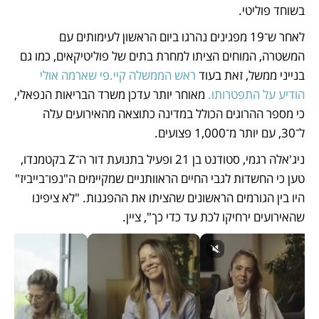
בשוחד פוליטי. 
לאחר ש־19 מפגינים נהרגו ביום הראשון לעימותים עם 
המשטרה, המוחים הציתו למחרת בתים של פוליטיקאים, כמו גם 
בנייני ממשל, זאת בעוד 
ראש הממשלה קיי.פי שארמה אולי 
הודיע על התפטרותו.
 מאוחר יותר עדכן משרד הבריאות הנפאלי, 
כי מספר ההרוגים הכולל במדינה כתוצאה מהאירועים עלה 
ל־30, עם יותר מ־1,000 פצועים. 
ניג'אלה רגמי, סטודנט בן 21 ופעיל בתנועת דור ה־Z בקטמנדו, 
טען כי החשדות לגבי החיים הראוותניים שמקיימים ה"נפו־בייביז" 
היו בין הגורמים הראשונים שהציתו את ההפגנות. "לא ציפינו 
שהאירועים ירחיקו לכת עד כדי כך", ציין. 