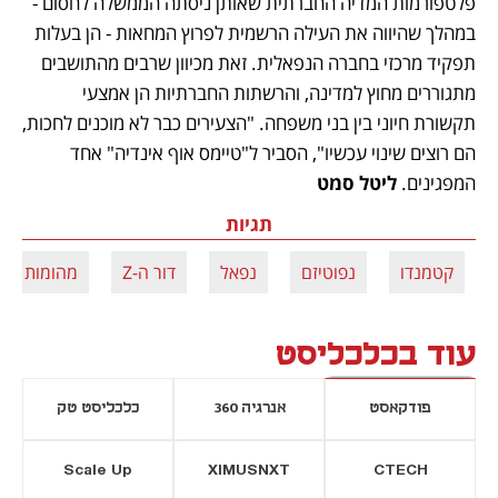
פלטפורמות המדיה החברתית שאותן ניסתה הממשלה לחסום - 
במהלך שהיווה את העילה הרשמית לפרוץ המחאות - הן בעלות 
תפקיד מרכזי בחברה הנפאלית. זאת מכיוון שרבים מהתושבים 
מתגוררים מחוץ למדינה, והרשתות החברתיות הן אמצעי 
תקשורת חיוני בין בני משפחה. "הצעירים כבר לא מוכנים לחכות, 
הם רוצים שינוי עכשיו", הסביר ל"טיימס אוף אינדיה" אחד 
המפגינים. 
ליטל סמט
תגיות
קטמנדו
נפוטיזם
נפאל
דור ה-Z
מהומות
עוד בכלכליסט
פודקאסט
אנרגיה 360
כלכליסט טק
Scale Up
XIMUSNXT
CTECH