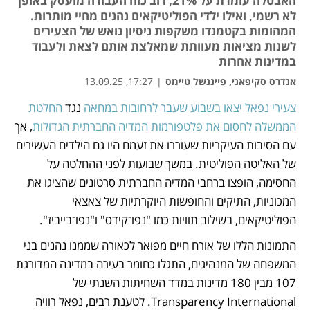
האבטלה עומדת על 21%, רוב כוח העבודה מועסק באופן
לא רשמי, ואילו ילדי הפוליטיקאים נהנים מחיי מותרות.
המהומות בקטמנדו משקפות ניסיון נואש של הצעירים
לשנות מציאות מעוותת שמאלצת אותם לצאת ולעבוד
במדינות אחרות
אנדרס סקיפאני, פייננשל טיימס
|
17:27, 13.09.25
צעירי נפאל יצאו בשבוע שעבר לרחובות במחאה
 נגד 
החלטת 
נפתח בכרטיסייה חדשה
נפתח בכרטיסייה חדשה
נפתח בכרטיסייה חדשה
הממשלה לחסום את פלטפורמות המדיה החברתית הגדולות
, אך 
עם הסיבות העיקריות שעוררו את זעמם היו גם הילדים העשירים 
של האליטה הפוליטית. במשך שבועות לפני ההחלטה על 
החסימה, הופצו ברחבי המדיה החברתית סרטונים שהציגו את 
המכוניות, התיקים והחופשות היוקרתיות של צאצאי 
הפוליטיקאים, בשילוב תוויות כמו "נפו־קידס" ו"נפו־בייביז". 
התמונות הללו של אורח חיים מפואר לכאורה שממנו נהנים בני 
המשפחה של המנהיגים, התגלו כחומר בעירה במדינה המדורגת 
107 מבין 180 מדינות במדד השחיתות השנתי של 
Transparency International. לטענת רבים, נפאל רוויה 