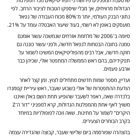
שלטענת המפגינים פירושה כי הפוליטיקאים מכל המפלגות 
הגדולות מרוויחים, אך מבלי שיספקו הטבות לציבור הרחב. לפי 
נתוני הבנק העולמי, יותר מ־80% מכוח העבודה של נפאל 
מועסקים באופן לא רשמי, בעוד שיעור האבטלה עומד על 21%. 
סיומה ב־2006 של מלחמת אזרחים שנמשכה עשור אומנם 
טמנה בחובה הבטחות לנפאל חדשה, ולפני עשור כוננה גם 
חוקה חדשה, אבל רבים מהפוליטיקאים המשיכו לשמור על 
תפקידיהם, בהם ראש הממשלה המתפטר אולי, שכיהן כבר 
ארבע פעמים. 
ועדיין, מספר שמות חדשים מתחילים לצוץ. זמן קצר לאחר 
הודעת ההתפטרות של אולי בשבוע שעבר, ראש עיריית קטמנדו 
בלנדרה שאה, ראפר לשעבר שהופיע תחת השם באלן ואיננו 
משויך לאף אחת מהמפלגות הגדולות, קרא למפגיני "דור ה־Z 
היקרים" לשמור על מתינות. שאה זוכה לפופולריות במיוחד 
בקרב הבוחרים הצעירים. 
בהצהרה שפורסמה ביום שלישי שעבר, קבוצה שהגדירה עצמה 