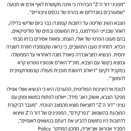
"מפגיני דור ה־Z" הבהירה כי אינה מקושרת לאף אדם או תנועה 
"שמעורבים בוונדליזם או בהרס של נכסים ציבוריים". 
הצבא השיג שליטה על רחובות קטמנדו כבר ביום שלישי בלילה, 
לאחר שבנייני הפרלמנט, בית המשפט ובתים של פוליטיקאים, 
בהם מעונו הפרטי של אולי, הוצתו, ומאות אסירים ברחו מבתי 
הכלא. למחרת טענו התושבים, כי נראה שקטמנדו חוזרת לשגרה 
יחסית. הנשיא רמצ'אנדרה פאודל מונה לאחראי על הממשלה 
ונמצא בקשר עם הצבא. מזכ"ל האו"ם אנטוניו גוטרש קרא 
במקביל לקיום "דיאלוג להשגת תוכנית פעולה קונסטרוקטיבית 
להמשך". 
לנוכח אי־היציבות הפוליטית, ההערכה היא כי הנשיא ואולי אפילו 
מפקד הצבא, אשוק ראג' סידל, ייאלצו לפתוח במשא ומתן עם 
נציגי "דור ה־Z" למציאת מוצא מהמצב הנוכחי. "מעבר לביקורת 
המובעת בהשטאג "נפו־קידס", המפגינים של דור ה־Z שיצאו 
לרחובות היו נחושים להביע את דעתם בנושאים לאומיים", 
הסביר אנוראג אצ'אריה, ממכון המחקר Policy 