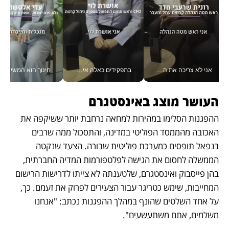
אני לא צריכה את המשרד: רונית שרעבי-חדד מנהלת ארגון של 30000 עובדים מכל מקום_v
בתפקידים כאלה אי אפשר לחכות: אושרת לוי מניעה השקעות ענק מהטלפון_v
חינוך הוא המש
העושר מוצג באינסטגרם
ההפגנות הסלימו במהירות למחאה נרחבת יותר ששיקפה את 
האכזבה מהממסד הפוליטי במדינה, והתסכול ממה שרבים 
בנפאל תופסים כמערכת פוליטית שבורה. הצעד שנקטה 
הממשלה לחסום את הגישה לפלטפורמות המדיה החברתית, 
בהן פייסבוק ואינסטגרם, שלטענתה לא צייתו לדרישות הרישום 
המחייבות, שימש כטריגר עבור הצעירים לפרוק את זעמם. כך, 
על אחד השלטים שהונף במהלך ההפגנות נכתב: "אנחנו 
משלמים, אתם משתעשעים". 