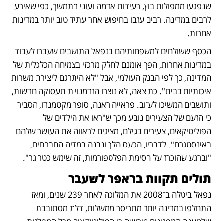
שנפגעו ממפולות בוץ, רעידות אדמה ועוני מתמשך, כפי שאירע 
לרבים במדינה. רבים עזבו בחיפוש אחר עתיד טוב יותר במדינות 
אחרות. 
הכסף ששולחים למשפחותיהם בנפאל התושבים שעברו לעבוד 
במדינות אחרות, הפך אומנם לחלק מרכזי בצמיחה הכלכלית של 
המדינה, כך לפי הבנק העולמי, אבל "לא היתרגם ליצירת משרות 
איכותיות בבית". כתוצאה, לא נוצרו הזדמנויות תעסוקה חדשות, 
ותושבים המשיכו לעזוב. פראייה ראנה, סופר מקטמנדו, הסביר 
כי הזעם של הצעירים נובע מכך ש"ראו את הילדים של 
הפוליטיקאים, צעירים בגילם, מציגים לראווה את העושר שלהם 
באינסטגרם". לדבריו, הכעס הלך ונבנה במדיה החברתית, 
"וברגע שהוכרז על חסימת הפלטפורמות, זה שימש כטריגר". 
תולים תקוות בראפר לשעבר
נפאל ביטלה ב־2008 את המלוכה לאחר 239 שנים, ומאז 
התחלפו במדינה יותר מתריסר ממשלות, דלת מסתובבת 