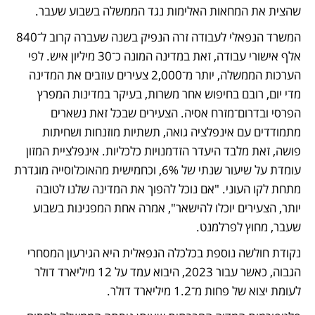
שהצית את המחאות האלימות נגד הממשלה בשבוע שעבר. 
המשרד הנפאלי לעבודה זרה הנפיק בשנה שעברה קרוב ל־840 
אלף אישורי עבודה, זאת במדינה המונה כ־30 מיליון איש. לפי 
הערכות הממשלה, יותר מ־2,000 צעירים עוזבים את המדינה 
מדי יום, רובם בחיפוש אחר משרות, בעיקר במדינות המפרץ 
הפרסי ובדרום־מזרח אסיה. הצעירים שבכל זאת נשארים 
מתמודדים עם אינפלציה גואה, תשתיות מוזנחות ושחיתות 
פושה, זאת מלבד היעדר הזדמנויות כלכליות. אינפלציית המזון 
עומדת על שיעור שנתי של 6%, וכחמישית מהאוכלוסייה מוגדרת 
מתחת לקו העוני. "אם נוכל להפוך את המדינה שלנו לטובה 
יותר, הצעירים יוכלו להישאר", אמרה אחת המפגינות בשבוע 
שעבר, מחוץ לפרלמנט. 
נקודת חולשה נוספת בכלכלה הנפאלית היא הגירעון המסחרי 
הגבוה, כאשר עבור 2023, היבוא עמד על 12 מיליארד דולר 
לעומת יצוא של פחות מ־1.2 מיליארד דולר. 