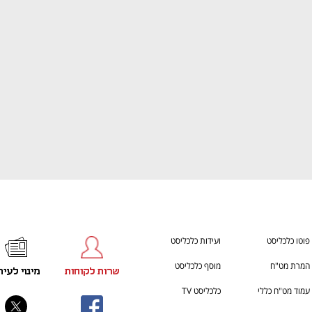
ענף במתח גבוה
מדברים כלכלה, עסקים ומה שב
פוטו כלכליסט
ועידות כלכליסט
המרת מט"ח
מוסף כלכליסט
שרות לקוחות
מינוי לעית
עמוד מט"ח כללי
כלכליסט TV