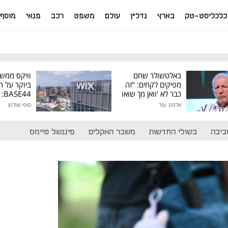
כלכליסט-טק
בארץ
נדל"ן
עולם
משפט
רכב
פנאי
מוסף
באלטשולר שחם
וויקס ממש
מפיקים לקחים: "זה
ביוקר על ר
כבר לא 'וואן מן' שואו
44
של גילעד"
אלמוג עזר
סופי שולמן
מיליון דולר
ביבה
בשולי החדשות
משבר האקלים
פיננשל טיימס