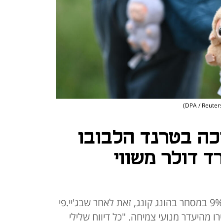
כה בטרנד הלבובו
יליארד דולר משווי
מניית פופ מארט הסינית נפלה ב-9% במסחר בהונג קונג, זאת לאחר שבג'יי.פי
רו מהיעדר מנועי צמיחה. "כל דיווח שלילי