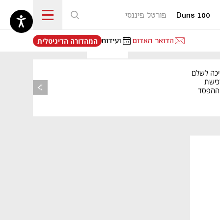
Duns 100
פורטל פיננסי
נפתח בכרטיסייה חדשה
הדואר האדום
ועידות
המהדורה הדיגיטלית
יכה לשלם
כישת
BASE: ההפסד
הרבעוני זינק ל-76