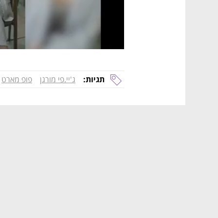
תגיות:
ג'יי.פי מורגן
פופ מארט