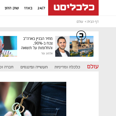
24/7
באזז
שוק ההון
דף הבית
עולם
מחיר הבניין בארה"ב
צנח ב-90%,
כלכליסט
דיגיטל
והחלומות על תשואה
גבוהה התנפצו
אלמוג עזר
עולם
כלכלה ומדיניות
תעשייה ופיננסים
חברה וס