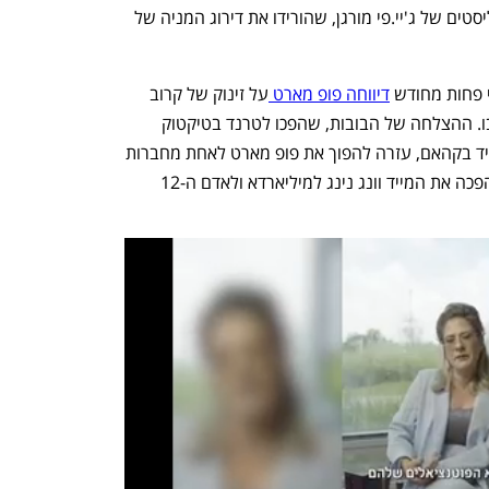
הצעדים הללו לא מספיקים מבחינת האנליסטים של ג'יי.פי מורגן, שהורידו את דירוג המניה של 
 פחות מחודש 
דיווחה פופ מארט 
על זינוק של קרוב 
ל-400% ברווח הנקי הודות לבובות הלבובו. ההצלחה של הבובות, שהפכו לטרנד בטיקטוק 
ואומצו על ידי מפורסמים כמו ריהאנה ודיוויד בקהאם, עזרה להפוך את פופ מארט לאחת מחברות 
הצעצועים בעלות השווי הגבוה בעולם, והפכה את המייד וונג נינג למיליארדא ולאדם ה-12 