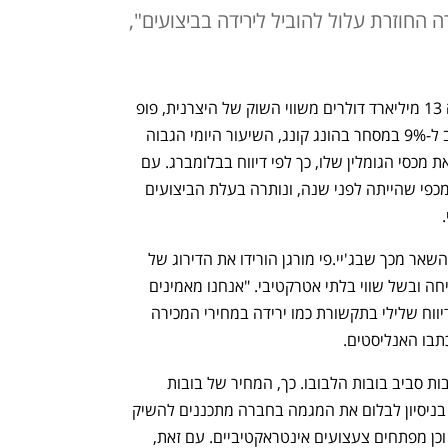
 החוזרת עלול להוביל לירידה בביצועים",
 מחקה 13 מיליארד דולרים משווי השוק של היצרנית, פופ 
מארט. מניית החברה הסינית נפלה בקרוב ל-9% במסחר בהונג קונג, השיעור היומי הגבוה 
ביותר מאז אפריל כשדונלד טראמפ חשף את מכסי הגומלין שלו, כך לפי דיווח בבלומברג. עם 
זאת, המניה עדיין גבוהה ביותר מ-180% מכפי שהייתה לפני שנה, ונותרה בעלת הביצועים 
 
הירידה הנוכחית במחיר המניה נבעה בין השאר מכך שבג'יי.פי מורגן הורידו את הדירוג של 
מניית החברה, בטענה להיעדר מנועי צמיחה ובשל שווי בלתי אטרקטיבי. "אנחנו מאמינים 
שהערכת השווי מבוססת על שלמות, וכל דיווח שלילי בתקשורת כמו ירידה במחירי המכירה 
תבו האנליסטים. 
בהתאם, גוברים הסימנים לירידה בהתלהבות סביב בובות הלבובו. כך, המחיר של בובות 
השדונים בשווקים המשניים בסין בירידה. בניסיון לבלום את המגמה בחברה מתכננים להשיק 
לפני חג המולד גרסה חדשה של הבובות, וכן מפתחים צעצועים אינטראקטיביים. עם זאת, 