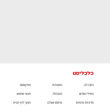
CTech – the
הבית של ההייטק הישראלי
כתבו לנו
המערכת
פודקאסט
המייל האדום
ההנהלה
תנאי שימוש
מדיניות פרטיות
פרסמו אצלנו
הפוך לדף הבית