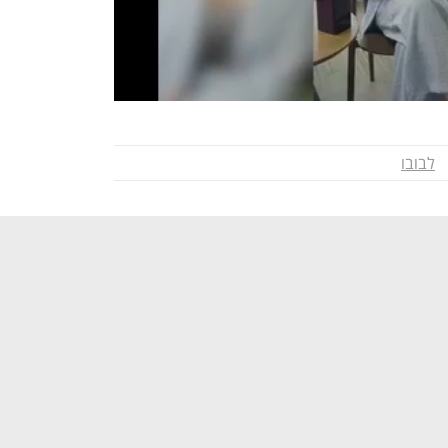
לבובו