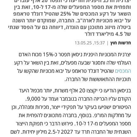
יצרנית הרכב היפנית הודיעה כי תפטר 20 אלף עובדים
ותפחית את מספר המפעלים שלה מ-17 ל-10, זאת בין
השאר על רקע המכסים של 25% שהטיל דונלד טראמפ
על יבוא מכוניות לארה"ב. החברה, שמוקדם יותר השנה
ביטלה מיזוג מתוכנן עם הונדה, דיווחה גם על הפסד שנתי
של 4.5 מיליארד דולר
חדשות חוץ
|
15:37, 13.05.25
יצרנית המכוניות היפנית ניסאן תפטר כ-15% מכוח האדם 
נפתח בכרטיסייה חדשה
נפתח בכרטיסייה חדשה
נפתח בכרטיסייה חדשה
העולמי שלה ותסגור שבעה מפעלים, זאת בין השאר על רקע 
המכסים 
שהטיל דונלד טראמפ על יבוא מכוניות שהקשו על 
תוכניות ההתאוששות של החברה. 
בניסאן הודיעו כי יקצצו 20 אלף משרות, יותר מכפול היעד 
הקודם עליו הכריזה החברה בנובמבר ועמד על 9,000. 
הפיטורים ישפיעו בעיקר על תפקידי ייצור, מכירות ומנהלה, וכן 
על מחלקות המו"פ. בנוסף, בחברה מתכוונים להפחית את 
מספר המפעלים מ-17 ל-10. פירוש הדבר כי תפוקת הייצור 
השנתית של החברה תרד עד 2027 ל-2.5 מיליון יחידות. לשם 