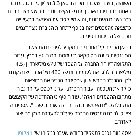
השוואה, בשנה שעברה מכרה ניסאן 3.3 מיליון כלי רכב. מדובר 
באחת מתוכניות הארגון מחדש הקיצוניות ביותר שאימצה חברת 
רכב בשנים האחרונות, והיא משקפת את הפגיעה בתעשייה 
כתוצאה מהמכסים זאת בנוסף לתחרות הגוברת מצד דגמים 
זולים של היריבות הסיניות. 
ניסאן הכריזה על התוכניות במקביל לפרסום התוצאות 
הפיננסיות לשנה הפיסקאלית שהסתיימה ב-30 במרץ. עבור 
התקופה דיווחה החברה על הפסד של 670 מיליארד ין (4.5 
מיליארד דולר), זאת לעומת רווח של 426 מיליארד ין שנה קודם 
לכן. המנכ"ל החדש איוון אספינוזה הגדיר את התוצאות 
כ"קריאת השכמה" עבור החברה. "עלינו לטפס על הר גבוה 
מתהום ההפסדים האלה". עוד הוסיף כי ההחלטה על הקיצוצים 
התקבלה כי "זו האפשרות היחידה להישרדות שלנו". אספינוזה 
ציין כי לנוכח המכסים החברה פועלת להעברת חלק מהייצור 
לארה"ב. 
אספינוזה נכנס לתפקיד בחודש שעבר במקומו של 
מאקוטו 