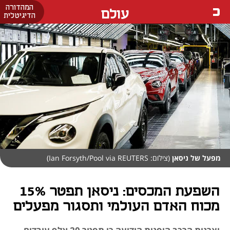
המהדורה
עולם
הדיגיטלית
מפעל של ניסאן
(צילום: Ian Forsyth/Pool via REUTERS)
השפעת המכסים: ניסאן תפטר 15%
מכוח האדם העולמי ותסגור מפעלים