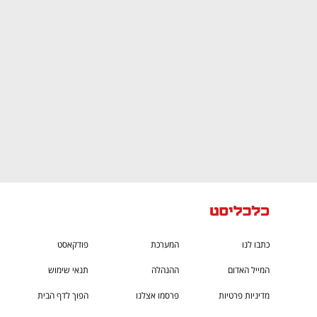
CTech – the
הבית של ההייטק הישראלי
כתבו לנו
המערכת
פודקאסט
המייל האדום
ההנהלה
תנאי שימוש
מדיניות פרטיות
פרסמו אצלנו
הפוך לדף הבית