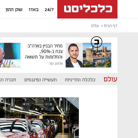
24/7
באזז
שוק ההון
דף הבית
עולם
מחיר הבניין בארה"ב
צנח ב-90%,
כלכליסט
דיגיטל
והחלומות על תשואה
גבוהה התנפצו
אלמוג עזר
עולם
כלכלה ומדיניות
תעשייה ופיננסים
חברה וס