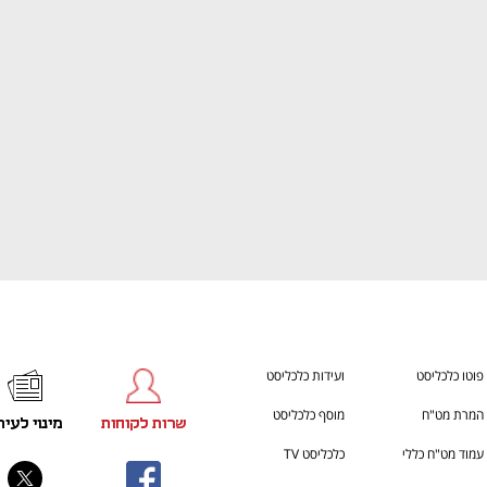
ענף במתח גבוה
מדברים כלכלה, עסקים ומה שב
פוטו כלכליסט
ועידות כלכליסט
המרת מט"ח
מוסף כלכליסט
שרות לקוחות
מינוי לעית
עמוד מט"ח כללי
כלכליסט TV