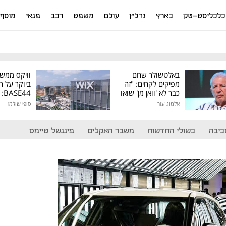
כלכליסט-טק
בארץ
נדל"ן
עולם
משפט
רכב
פנאי
מוסף
באלטשולר שחם
וויקס ממש
מפיקים לקחים: "זה
ביוקר על ר
כבר לא 'וואן מן' שואו
44
של גילעד"
אלמוג עזר
סופי שולמן
מיליון דולר
ביבה
בשולי החדשות
משבר האקלים
פיננשל טיימס