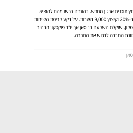
בשל כך על ניסאן במיוחד מופעל לחץ לאמץ תוכנית ארגון מחדש. בהונדה דרשו מהם להוציא 
לפועל תוכנית שתכלול את צמצום הייצור ב-20% וקיצוץ 9,000 משרות. על רקע קריסת השיחות 
דווח כי ענקית הטכנולוגיה הטייוואנית פוקסקון, שוקלת השקעה בניסאן אך יו"ר פוקסקון הבהיר 
כוונת החברה לרכוש את החברה.  
סאן