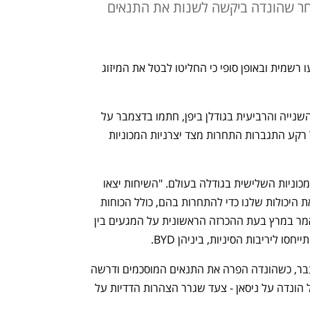
חר שהונדה ביקשה לשנות את התנאים
יצרניות הרכב היפניות ניסאן והונדה הודיעו רשמית ובאופן סופי כי החליטו לבטל את המיזוג 
שתי החברות, המהוות את יצרניות הרכב השנייה והרביעית בגודלן ביפן, חתמו בדצמבר על 
מזכר הבנות לקראת מיזוג אפשרי, זאת על רקע התגברות התחרות מצד יצרניות המכוניות 
העסקה הייתה אמורה ליצור את יצרנית המכוניות השלישית בגודלה בעולם. "השיחות יצאו 
לדרך כי אנחנו מאמינים שעלינו להגביר את היכולות שלנו כדי להתחרות בהם, כולל הכוחות 
החדשים, עד 2030 אחרת יגברו עלינו", אמר במרץ בעת ההכרזה הראשונית על המגעים בין 
 ליריבות הסיניות, ביניהן BYD. 
אולם, המגעים נקלעו למשבר בשבוע שעבר, כשהונדה הפרה את התנאים המוסכמים ודרשה 
שהחיבור יתבצע באמצעות השתלטות של הונדה על ניסאן - צעד שגרר הצהרות הדדיות על 