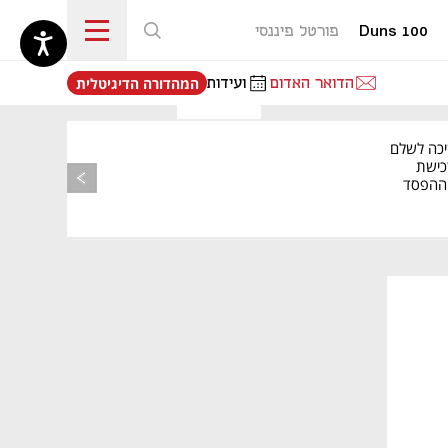
Duns 100
פורטל פיננסי
נפתח בכרטיסייה חדשה
הדואר האדום
ועידות
המהדורה הדיגיטלית
יכה לשלם
כישת
BASE: ההפסד
הרבעוני זינק ל-76