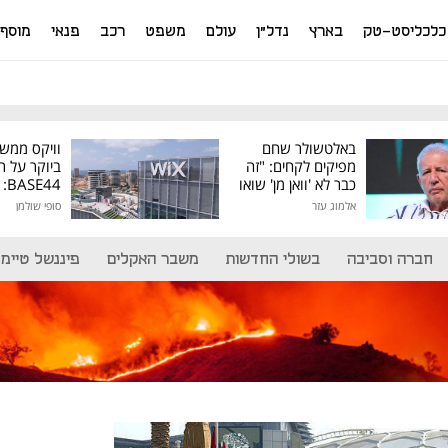
כלכליסט-טק
בארץ
נדל"ן
עולם
משפט
רכב
פנאי
מוסף
באלטשולר שחם
וויקס ממש
מפיקים לקחים: "זה
ביוקר על ר
כבר לא 'וואן מן' שואו
44
של גילעד"
אלמוג עזר
סופי שולמן
מיליון דולר
חברה וסביבה
בשולי החדשות
משבר האקלים
פיננשל טיימ