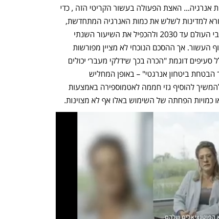
היא "התרחקות מדלקים מאובנים במערכות אנרגיה... האצת הפעולה בעשור הקריטי הזה , כדי 
להשיג אפס נטו עד 2050". ההסכם אף קורא למדינות לשלש את כמות האנרגיה המתחדשת, 
כמו רוח ואנרגיה סולארית, המותקנת ברחבי העולם עד 2030 ולהכפיל את השיעור השנתי 
הממוצע של ההתייעלות האנרגטית עד סוף העשור. אך ההסכם הנוכחי לא מציין מפורשות 
מאילו דלקי מאובנים יש להתרחק, ואף כולל סעיפים דוגמת "הכרה בכך ש׳דלקי מעבר׳ יכולים 
למלא תפקיד בהקלת מעבר האנרגיה, תוך הבטחת ביטחון אנרגטי" – באופן המחליש 
משמעותית את המסר ומאפשר למדינות להמשיך להוסיף גזי חממה לאטמוספירה באמצעות 
ו כמויות הפחתה של השימוש באלו אף לא מצוינות. 