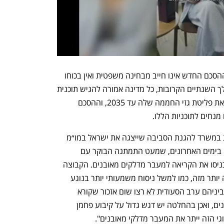
בדומה לכלל הסכמי האקלים של האו״ם, ההסכם החדש אינו חייב מבחינה משפטית ואין בכוחו 
לאלץ אף מדינה לנקוט בפעולה. אך במהלך השנתיים הקרובות, כל מדינה אמורה להגיש תוכנית 
מפורטת ורשמית כיצד היא מתכוונת לרסן את פליטת גזי החממה שלה עד 2035, וההסכם 
 מנחים לתוכניות הללו.
אילת רוזן, מנהלת אגף אמנות בין-לאומיות במשרד להגנת הסביבה שייצגה את ישראל במו״מ 
בדובאי, אומרת כי "הייתה אכזבה די גדולה בימים האחרונים, שמעט התמתנה הבוקר עם 
הגרסה האחרונה של הטקסט, לאחר שהכניסו את הקריאה למעבר מדלקים מאובנים. הקבוצה 
שישראל חברה בה בשיחות ביקשה הרבה יותר מזה, כמו למשל ניסוח משמעותי יותר בנוגע 
להפסקת השימוש בפחם. יצרניות הנפט וביניהם ערב הסעודית לא רצו שום אזכור שקורא 
למדינות הפחית את השימוש בדלקי מאובנים, ואכן בהחלטה יש דגש גדול על קיבוע פחמן 
י הזה ייתר את המעבר מדלקי מאובנים". 