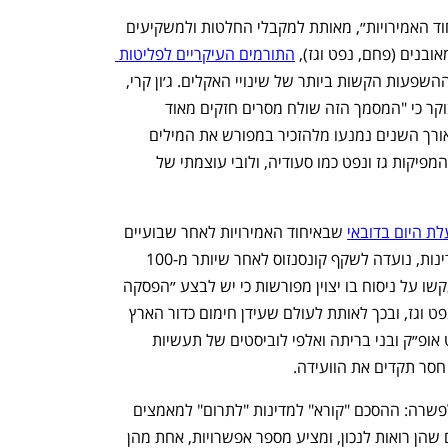
ההסכם, המכונה כעת ״הקונצנזוס של איחוד האמירויות״, מאותת למקבלי החלטות ולמשקיעים 
בנים (פחם, נפט וגז), 
התורמים העיקריים לפליטות 
, כדי למנוע את ההשפעות הקשות ביותר של שינויי האקלים. ג׳ון קרי, 
שליח הבית הלבן לענייני אקלים, אמר הבוקר כי "המסמך הזה שולח מסרים חזקים מאוד 
לעולם". הסכמי אקלים קודמים שגובשו לאורך השנים נמנעו מלהזכיר במפורש את המילים 
"דלקי מאובנים", לאור לחצים של מדינות המפיקות גז ונפט כמו סעודיה, ולובי עוצמתי של 
לת היום בדובאי
 שבאיחוד האמירויות לאחר שבועיים 
של שיחות אקלים ומו״מ מתוח בין 200 מדינות, נועדה לשקף קונסנזוס לאחר שיותר מ-100 
מדינות ובהן מדינות האיחוד האירופי התעקשו על ניסוח בו יצוין מפורשות כי יש לבצע ״הפסקה 
הדרגתית״ מוחלטת של השימוש בפחם, נפט וגז, ובכך לאותת לעולם שעידן חימום כדור הארץ 
נגמר. מולן ניצבו חברי קבוצת יצרני הנפט אופ״ק ובני בריתה ואלפי לוביסטים של תעשיות 
סר תקדים את הוועידה.
בסופו של דבר, אנשי המשא ומתן הגיעו לפשרה: ההסכם "קורא" למדינות "לתרום" למאמצים 
הגלובליים להפחתת זיהום הפחמן בדרכים שהן רואות לנכון, ומציע מספר אפשרויות, אחת מהן 