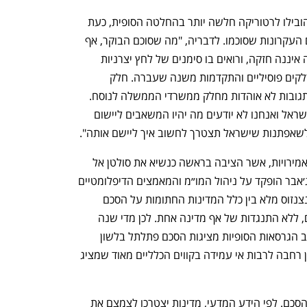
רוזן מציינת כי למרות הלחצים הכבדים שהובילו לרטוריקה חלשה יותר בהחלטה הסופית, כעת 
המדינות נדרשות לשרטט את דרכן ליישום העקרונות שסוכמו. לדבריה, "מה שסוכם הבוקר, אף 
שחסרים בו מועדי ביצוע, הקריאה לפעולה איננה חזקה, ורואים בו סימנים של לחץ יצרניות 
הנפט, יש בו אלמנטים לחיזוק המעבר מדלקים פוסיליים והתקדמות משנה שעברה. חלק 
מהסעיפים יתאגרו גם את ישראל, היו גם תגובות לא אוהדות מחלק ממשרדי הממשלה לנוסח. 
ההתחייבויות האלו לא יהיו קלות למדינת ישראל ואנחנו לא יודעים מה יהיו המשאבים ליישום 
אפתנות שישראל תצטרך לחשוב איך ליישם אותה". 
את ועידת האקלים אירחה השנה איחוד האמירויות, אשר הציבה בראשה כנשיא את סולטן אל 
ג׳אבר, מנכ״ל חברת הנפט הלאומית. אל ג׳אבר הופקד על ניהול המו״מ והמאמצים הדיפלומטיים 
נפתח בכרטיסייה חדשה
נפתח בכרטיסייה חדשה
בין המדינות, שכן הסכם האקלים דורש קונצנזוס מלא בין כלל המדינות החתומות על הסכם 
המסגרת של האו״ם בנושא שינויי האקלים, ללא התנגדות של אף מדינה אחת. לכן מדי שנה 
ישנו קושי רב בניסוח הסכם שאפתני, ולרוב הגרסאות הסופיות מציגות הסכם פתלתל בלשון 
משפטית המאפשרת למדינות יכולת תמרון רחבה לרבות אי עמידה בקווים הכלליים מאוד שמציג 
כעת נותר לראות אם מדינות יממשו את ההסכם. לפי הידע המדעי, מדינות יצטרכו לצמצם את 