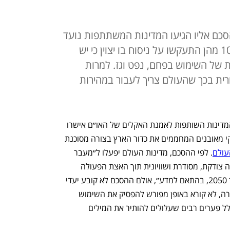
סכם אליו הגיעו המדינות המשתתפות נועד
לשקף קונצנזוס לאחר שיותר מ-100 מהן התעקשו על ניסוח בו יצוין כי יש
של השימוש בפחם, נפט וגז. למרות
ית בכך שהעולם צריך לעבור במהירות
לראשונה מזה כשלושה עשורים, כ-200 המדינות השותפות לאמנת האקלים של האו״ם אישרו 
הסכם עולמי המתייחס באופן מפורש לדלקי מאובנים המחממים את כדור הארץ בצורה מסוכנת 
העולם
. לפי ההסכם, מדינות העולם יפעלו ל״מעבר 
מדלקי מאובנים במערכות האנרגיה, בצורה צודקת, מסודרת ושוויונית תוך האצת הפעולה 
בעשור קריטי זה, כדי להגיע לאפס נטו עד 2050, בהתאם למדע״, אולם ההסכם לא קובע יעדי 
הפחתה ממשיים ושנות יעד למימוש ההצרה, לא קורא באופן מפורש להפסיק את השימוש 
בפחם, נפט וגז כפי שקיוו מדינות רבות וכולל פערים רבים שעלולים להותיר את המילים 