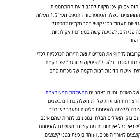
ענף במתח גבוה
מדברים כלכלה, עסקים ומה שב
פליטת גזי החממה שלהן בכ-43% בעשור הזה אם הן אכן מקוות להגביל את ההתחממות 
הגלובלית ולבלום את שינויי האקלים. אם המאמצים יכשלו, הטמפרטורה תטפס מעל 1.5 מעלות 
בהשוואה לתקופה הטרום תעשייתית, והאנושות תעמוד בפני קושי חסר תקדים להסתגל 
למציאות חדשה – מעלייה מסוכנת של גובה פני הים, לפגיעה קשה במערכות אקולוגיות 
ועוד. 
הסכמי אקלים קודמים לא הצליחו לעתים קרובות לדחוף את המדינות ואת הזירות הכלכליות לכדי 
פעולה משמעותית. בשנת 2021, מדינות כרתו הסכם בגלזגו ל"הפסקה מדורגת" של הקמת 
תחנות כוח פחמיות. אולם גם בשנה הנוכחית, אישרו מדינות רבות הקמה של מכרות פחם 
 האו״ם, והיום בצהריים 
המשלחת המצומצמת 
 שבה ארצה. למרות ההצהרות הגדולות של הממשלה בתחום בשנים 
האחרונות, ישראל לא עומדת ביעדים שהציבה לעצמה להפחתת פליטות ומעבר לאנרגיה 
מתחדשת כמו גם להסתגלות להתמודדות עם נזקי האקלים הבלתי נמנעים, למרות שהם אינם 
נחשבים לשאפתניים בהשוואה עולמית. לישראל כלל אין תוכנית מתוקצבת ומאושרת להפחתת 
פליטות, בעוד שתקציבים בנושא דווקא מקוצצים לאורך השנים, ועומדים כעת בפני קיצוצים 