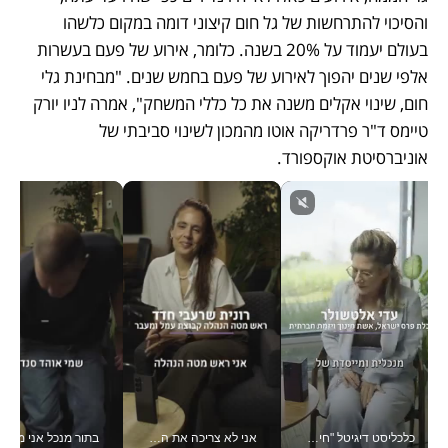
והסיכוי להתרחשות של גל חום קיצוני דומה במקום כלשהו 
בעולם יעמוד על 20% בשנה. כלומר, אירוע של פעם בעשרות 
אלפי שנים יהפוך לאירוע של פעם בחמש שנים. "מבחינת גלי 
חום, שינוי אקלים משנה את כל כללי המשחק", אמרה לניו יורק 
טיימס ד"ר פרדריקה אוטו מהמכון לשינוי סביבתי של 
אוניברסיטת אוקספורד.
כלכליסט דיגיטל "חינוך הוא המשימה של החיים שלי"_v
אני לא צריכה את המשרד: רונית שרעבי-חדד מנהלת ארגון של 30000 עובדים מכל מקום_v
בתור מנכל אני מקבל מאות הח