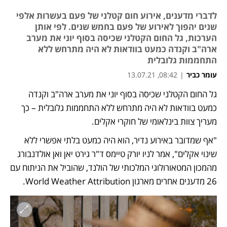
לדברי מדענים, אירוע חום קטלני של פעם בעשרות אלפי
שנים יהפוך לאירוע של פעם בחמש שנים. לפי אותן
הערכות, גל החום הקטלני שכיסה בסוף יוני את מערב
ארה"ב וקנדה כמעט בוודאות לא היה מתרחש ללא
התחממות גלובלית
עומר כביר
|
08:42, 13.07.21
גל החום הקטלני שכיסה בסוף יוני את מערב ארה"ב וקנדה 
נפתח בכרטיסייה חדשה
כמעט בוודאות לא היה מתרחש ללא התחממות גלובלית – כך 
מעריך צוות בינלאומי של חוקרי אקלים.
"אף שמדובר באירוע נדיר, הוא היה כמעט בלתי אפשרי ללא 
שינוי אקלים", אמר לניו יורק טיימס ד"ר גירט יאן ואן אולדנבורג 
מהמכון המטאורולוגי המלכותי של הולנד, שהוביל את הניתוח עם 
26 מדענים אחרים מארגון World Weather Attribution.