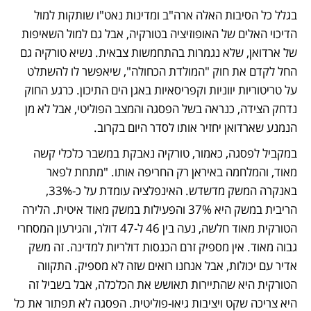
בגלל כל הסיבות האלה ארה"ב ומדינות נאט"ו שותקות למול 
הדיכוי האלים של האופוזיציה בטורקיה, אבל גם למול השאיפות 
של ארדואן, שלא נגמרות בהתחמשות צבאית. נשיא טורקיה גם 
החל לקדם את חוק "המולדת הכחולה", שיאפשר לו להשתלט 
על טריטוריות יווניות וקפריסאיות באגן הים התיכון. כרגע החוק 
נדחק הצידה, כנראה בשל הפסגה והמצב הפוליטי, אבל לא מן 
הנמנע שארדואן יחזיר אותו לסדר היום בקרוב. 
במקביל לפסגה, כאמור, טורקיה נאבקת במשבר כלכלי קשה 
מאוד, והמלחמה באיראן רק החריפה אותו. "מתחת לפאר 
באנקרה המשק מדשדש. האינפלציה עומדת על כ-33%, 
הריבית במשק היא 37% והפעילות במשק מאוד איטית. הלירה 
הטורקית מאוד חלשה, נעה בין 46 ל-47 דולר, והגירעון המסחרי 
גבוה מאוד. אין מספיק זרם הכנסות דולריות למדינה. זה משק 
אדיר עם יכולות, אבל אנחנו רואים שזה לא מספיק. התקווה 
הטורקית היא שהתיירות תאושש את הכלכלה, אבל בשביל זה 
היא צריכה שקט ויציבות גיאו-פוליטית. הפסגה לא תפתור את כל 