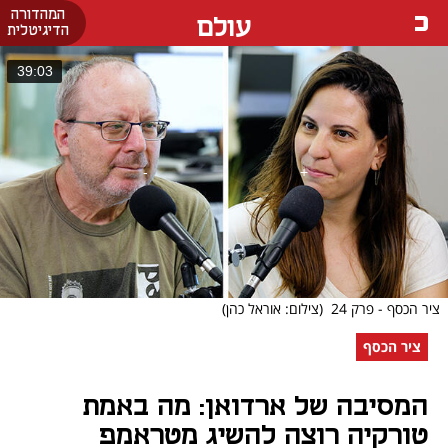
המהדורה
עולם
הדיגיטלית
39:03
ציר הכסף - פרק 24
(צילום: אוראל כהן)
ציר הכסף
המסיבה של ארדואן: מה באמת
טורקיה רוצה להשיג מטראמפ