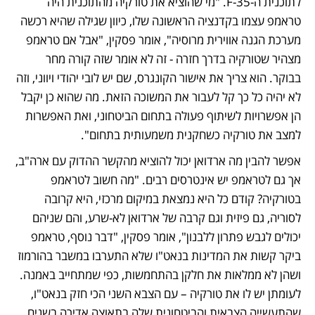
לתוכנית ה-F-35. "מי שהוציא את טורקיה מהתוכנית היה 
טראמפ עצמו בקדנציה הראשונה שלו, כיוון שגילה שהיא רכשה 
מערכת הגנה אווירית מרוסיה", אומר פסקין, "אבל אם טראמפ 
מצהיר שטורקיה בדרך חזרה - זה לא אומר שזה קורה מחר 
בבוקר. הוא צריך את אישור הקונגרס, שם יש לובי יהודי ויווני, וזה 
לא יהיה כל כך קל לעבור את המשוכה הזאת. מה שהוא כן יקבל 
הן אפשרויות לשיתוף פעולה בתחום הביטחוני, ואת האפשרות 
למצב את טורקיה כשחקנית משמעותית בתחום". 
אפשר להבין מה ארדואן יכול להוציא מהקשר ההדוק עם ארה"ב, 
אך גם לטראמפ יש אינטרסים רבים. "מה חשוב לטראמפ 
בטורקיה? קודם כל היא נמצאת במיקום מרכזי, היא קרובה 
לסוריה, גם פיזית וגם קרבה של ארדואן לא-שרע, והם שניהם 
יכולים לגבש פתרון ללבנון", אומר פסקין, "דבר נוסף, טראמפ 
ביקר קשות את המדינות בנאט"ו שלא התערבו במשבר בהורמוז 
ושהן לא ממלאות את חלקן בהתחמשות, כפי שמתחייב באמנה. 
לעומתן יש לו את טורקיה – עם הצבא השני הכי חזק בנאט"ו, 
שהתעשייה הצבאית והביטחונית שלה בתאוצה אדירה בשנים 