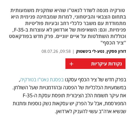
טורקיה מנסה לשדר לנאט"ו שהיא שחקנית משמעותית
בתחום הצבאי והביטחוני, למרות שמבחינה פנימית היא
מתמודדת עם משבר כלכלי רחב ובעיות פוליטיות
פנימיות. וגם: השאיפות של ארדואן לא עוצרות ב-F-35,
וכוללות השתלטות על איים יווניים. פרק חדש בפודקאסט
"ציר הכסף"
דורון פסקין
,
נטע-לי בינשטוק
|
09:58, 08.07.26
+
נקודות עיקריות
בפרק חדש של ציר הכסף עסקנו 
בפסגת נאט"ו בטורקיה
, 
נפתח בכרטיסייה חדשה
במשמעויות הכלכליות של הפסגה ובהזדמנויות שעל השולחן. 
את עיקר תשומת הלב הציבורית תופסת עסקת ה-35-F 
המפורסמת, אבל על הפרק יש עסקאות נשק נוספות ומתנות 
שנשיא ארה"ב עשוי להעניק לארדואן. 