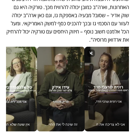
האחרונות, וארה"ב כמובן יכולה להרוויח מכך. טורקיה היא גם 
שוק אדיר – שסובל מבעיה באספקת גז, וגם כאן ארה"ב יכולה 
לעזור עם הסכמי גז ובכך להכניס כסף למשק האמריקאי. ומעל 
הכל אלמנט חשוב נוסף – חיזוק היחסים עם טורקיה יכול להרחיק 
את ארדואן מרוסיה". 
אני לא צריכה את המשרד: רונית שרעבי-חדד מנהלת ארגון של 30000 עובדים מכל מקום_v
זה שינה לי את החיים: איך עידו איז'ק הופך את הסמארטפון לכלי צילום מקצועי_v
אין שעה שלא התעסקתי במשבר - טל אלכסנדרוביץ’ שגב מנהלת משברים