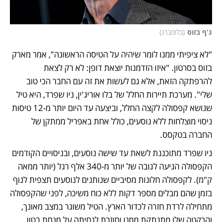
ג'ף בזוס
(
בלומברג
)
"לא ציפיתי ממנו לומר שיהיה על הטיסה הראשונה", אמר מארק 
בזוס בסרטון. "איזו הזדמנות יוצאת דופן: לא רק לצאת 
להרפתקה הזאת, אלא גם לעשות את זה עם החבר הכי טוב 
שלי". מערכת תיירות החלל של בלו אוריג'ין, ניו שפרד, היא טיל 
שנושא קפסולה לקצה החלל, וביצעה עד היום יותר מ-12 טיסות 
ניסוי מוצלחות ללא נוסעים, כולל אחת באפריל ממתקן של 
החברה בטקסס. 
ניו שפרד מתוכננת לשאת עד שישה נוסעים, ובניסויים הקודמים 
הקפסולה הגיעה לגובה של יותר מ-340 אלף רגל (יותר ממאה 
ק"מ). לקפסולה חלונות מסיביים שנותנים לנוסעים תצפית לנוף 
בזמן שהם מבלים מספר דקות ללא כוח משיכה, לפני שהקפסולה 
מתחילה לרדת חזרה לכדור הארץ. הטיל משוגר במצב מאונך, 
והרקטה שלו מתנתקת ממנו וחוזרת לנחיתה על מנחת בטון 