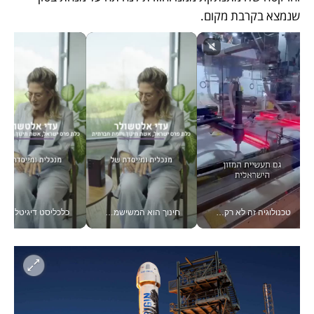
שנמצא בקרבת מקום. 
טכנולוגיה זה לא רק בהייטק: גם תעשיית המזון הישראלית מאמצת כלי AI, אוטומציה וניתוח דאטה בזמן אמת
חינוך הוא המשישמה של החיים שלי - V
כלכליסט דיגיטל