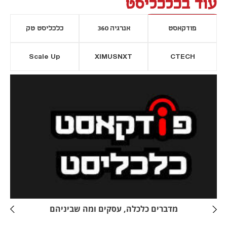
עוד בכלכליסט
פודקאסט
אנרגיה 360
כלכליסט טק
Scale Up
XIMUSNXT
CTECH
יסייה חדשה
נפתח בכרטיסייה חדשה
מדברים כלכלה, עסקים ומה שביניהם