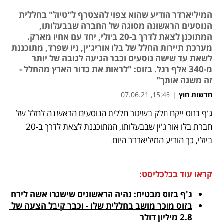
המיליארדר הודיע שהוא צפוי להצטרף ל"טיול" בחללית
הנוסעים הראשונה מסוגה של החברה שבבעלותו,
המתוכנן לצאת לדרך ב-20 ביולי, יחד עם אחיו מארק.
מערכת תיירות החלל של בלו אוריג'ין, ניו שפרד, מתוכננת
לשאת עד שישה נוסעים וכבר הגיעה לגובה של יותר
מ-340 אלף רגל. בזוס: "לראות את כדור הארץ מהחלל -
זה משנה אותך"
חדשות חוץ
|
15:46, 07.06.21
ג'ף בזוס ייקח חלק בשיגור חללית הנוסעים הראשונה לחלל של 
נפתח בכרטיסייה חדשה
נפתח בכרטיסייה חדשה
נפתח בכרטיסייה חדשה
נפתח בכרטיסייה חדשה
חברת בלו אוריג'ין שבבעלותו, המתוכננת לצאת לדרך ב-20 
ביולי, כך הודיע המיליארדר היום. 
קראו עוד בכלכליסט:
ג'ף בזוס מבטיח: נהיה הראשונים שישגרו אשה לירח
בזוס מוכר מושב בחללית שלו - וכבר קיבל הצעה של 
2.8 מיליון דולר