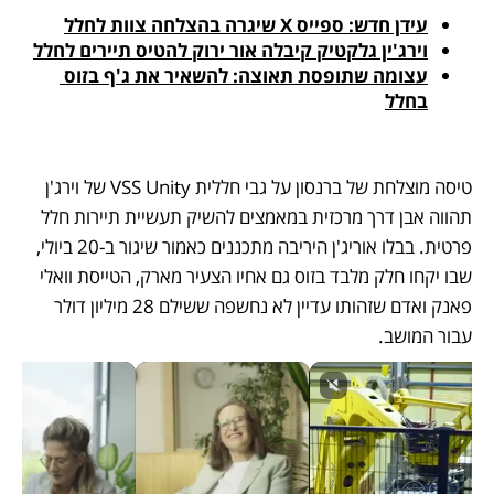
עידן חדש: ספייס X שיגרה בהצלחה צוות לחלל
וירג'ין גלקטיק קיבלה אור ירוק להטיס תיירים לחלל
עצומה שתופסת תאוצה: להשאיר את ג'ף בזוס 
בחלל
טיסה מוצלחת של ברנסון על גבי חללית VSS Unity של וירג'ן 
תהווה אבן דרך מרכזית במאמצים להשיק תעשיית תיירות חלל 
פרטית. בבלו אוריג'ן היריבה מתכננים כאמור שיגור ב-20 ביולי, 
שבו יקחו חלק מלבד בזוס גם אחיו הצעיר מארק, הטייסת וואלי 
פאנק ואדם שזהותו עדיין לא נחשפה ששילם 28 מיליון דולר 
עבור המושב. 