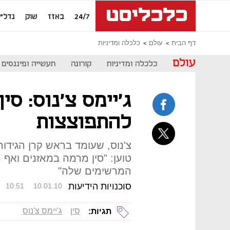
24/7
באזז
שוק
נדל"ן
דף הבית
עולם
כלכלה ומדיניות
עולם
כלכלה ומדיניות
קורונה
תעשייה ופיננסים
ג'יימס צ'נוס: סי
להתפוצצות
טוען: "סין מרמה במאזנים ואף 
המרשימים שלה"
סוכנויות הידיעות
10:51
10.01.10
סין
ג'יימס צ'נוס
תגיות: