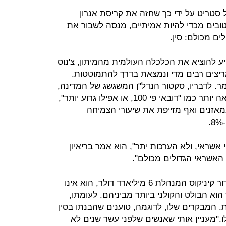
ול סטריט על ידי כך שחזה את קריסת אנרון
טובים מכדי להיות אמיתיים, מנסה לשבור את
ם מכולם: סין.
ע להוציא את הכלכלה העולמית מהמיתון, צ'נוס
יצים רבים מדי ונמצאת בדרך להתמוטטות.
ר. לדבריו, סקטור הנדל"ן המשגשג של המדינה,
הנתמך מתזרימי הון ספקולטיביים נראה יותר כמו "דובאי פי 100, או אפילו גרוע יותר",
מאזנים ואף מזייפת את שיעורי הצמיחה
י אשראי, ולא הערכות יתר", הוא אמר בריאיון
צ'נוס בן ה-51, שעומד בראש קרן הגידור קיניקוס המנהלת 6 מיליארד דולר, הוא אינו
וא הבולט והקולני ביותר מביניהם. לעומתו,
. המבקרים שלו, לדוגמה, טוענים שהבנתו בסין
."מעניין אותי שאנשים שלפני עשר שנים לא