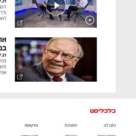
7.21
השק
לאומ
אח
במ
7.21
מחק
משי
אפי
כתבו לנו
המערכת
פודקאסט