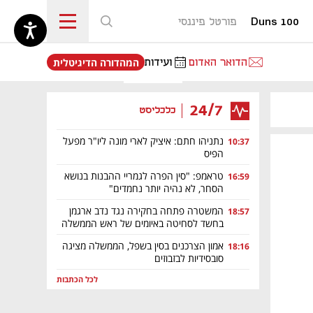
Duns 100
פורטל פיננסי
נפתח בכרטיסייה חדשה
הדואר האדום
ועידות
המהדורה הדיגיטלית
24/7
כלכליסט
נתניהו חתם: איציק לארי מונה ליו"ר מפעל
10:37
הפיס
טראמפ: "סין הפרה לגמריי ההבנות בנושא
16:59
הסחר, לא נהיה יותר נחמדים"
המשטרה פתחה בחקירה נגד נדב ארגמן
18:57
בחשד לסחיטה באיומים של ראש הממשלה
אמון הצרכנים בסין בשפל, הממשלה מציגה
18:16
סובסידיות לבזבוזים
לכל הכתבות