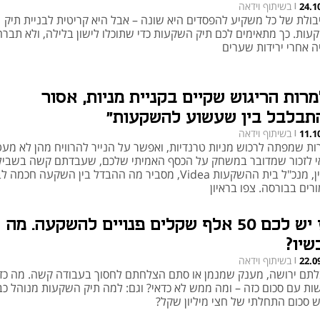
בשיתוף וידאה
24.1
|
בולת של כל משקיע להפסדים היא שונה – אבל היא קריטית לבניית תיק
עות. כך מתאימים לכם תיק השקעות כדי שתוכלו לישון בלילה, ולא תברח
ה אחרי ירידות שערים
מרות הריגוש שקיים בקניית מניות, אסור
תבלבל בין שעשוע להשקעות"
בשיתוף וידאה
11.1
|
ות שמפתה לרכוש מניות טרנדיות, ואפשר על הנייר להרוויח מהן לא מעט
י לזכור שמדובר במשחק על הכסף האמיתי שלכם, שעבדתם קשה בשבילו
קליין, מנכ"ל בית ההשקעות Videa, מסביר מה ההבדל בין השקעה חכמה ל
רים בבורסה. צפו בראיון
אז יש לכם 50 אלף שקלים פנויים להשקעה. מה
שיו?
בשיתוף וידאה
22.0
|
לתם ירושה, מענק שמנמן או סתם הצלחתם לחסוך בעבודה קשה. מה כד
ות עם סכום כזה – ומה ממש לא כדאי? וגם: למה תיק השקעות מנוהל כב
ש סכום התחלתי של חצי מיליון שקל?