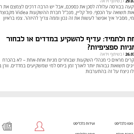
בשיתוף וידאה
29.0
|
עה בבורסה עלולה לסכן את כספכם, אבל יש הרבה דרכים לצמצם את הס
ולראות תשואה על הכסף. פול קליין, מנכ"ל חברת ההשקעות Videa מקב
י, מסביר איך אפשר לעשות את זה נכון וממה צריך להיזהר. צפו בראיון
ת ולתמיד: עדיף להשקיע במדדים או לבחור
ניות ספציפיות?
בשיתוף וידאה
26.0
|
רים מראים כי מנהלי השקעות שבוחרים מניות אחת-אחת – לא בהכרח
גים תשואות גבוהות יותר לאורך זמן ביחס למי שמשקיעים במדדים. וורן 
לו ניצח על זה בהתערבות
פוטו כלכליסט
ועידות כלכליסט