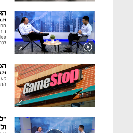
הא
8.21
מחז
בוח
לכם 
הס
8.21
פעם
המכ
“ל
ול