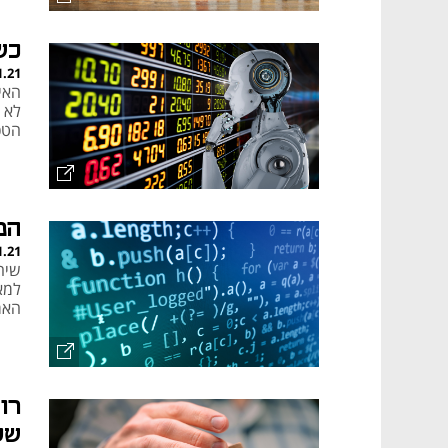
כש
1.21
האי
לא מ
הטכ
המודל 
1.21
שיח
למא
האר
רו
של