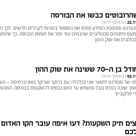
הרובוטים כבשו את הבורסה
בשיתוף וידאה
22.1
|
נטרנט ומהפכת המידע פתחו את המסחר במניות לקהלים חדשים. לכך ה
עט פיתוחים טכנולוגיים שהנמיכו עוד יותר את חומות הכניסה. כך שינתה
נולוגיה את שוק ההון
בן ה-70 ששינה את שוק ההון
בשיתוף וידאה
03.1
|
ה של סטודנט לתואר שני בכלכלה עם ברוקר שביקר באוניברסיטה – הוב
מר שזכה בפרס נובל ומשמש עד היום כבסיס להשקעות בבורסה. המהפ
י מרקוביץ'
צים תיק השקעות? דעו איפה עובר הקו האדום
כם