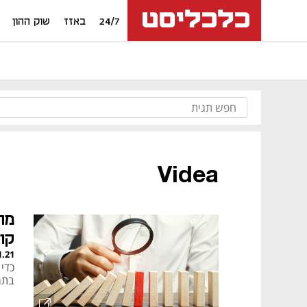
24/7
באזז
שוק ההון
Videa
מה
קו
1.21
כדי 
בתר