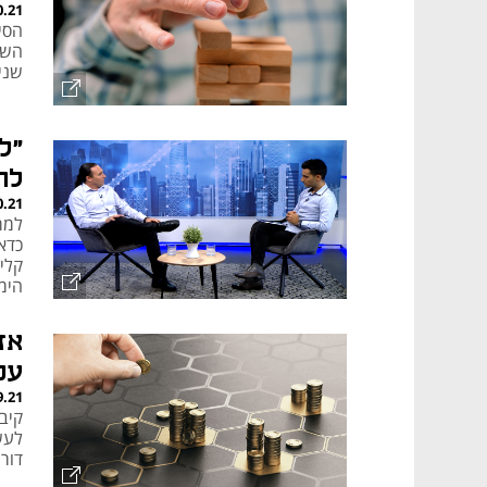
0.21
הסי
השק
שני
"ל
לה
0.21
למר
כדא
הימו
עכ
9.21
קיב
לעש
דור