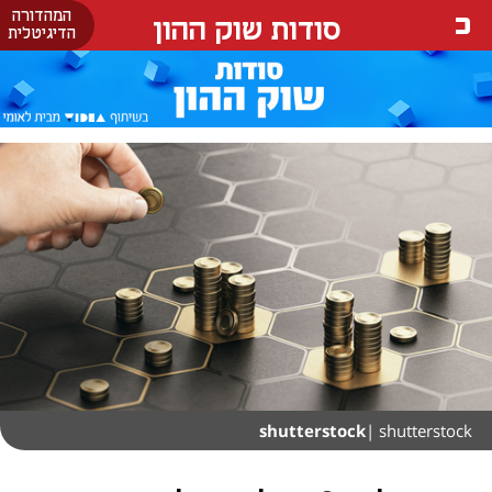
המהדורה
סודות שוק ההון
הדיגיטלית
shutterstock
| shutterstock