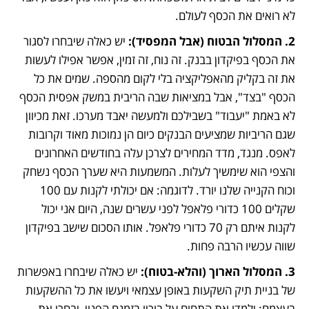
לא רואים את הכסף לעולם.
2. המסלול הבטוח (אבל המפסיד): 
יש כאלה שיבחרו לסגור 
את הכסף בפיקדון בבנק. זה נוח, זה זמין, אפשר אפילו לעשות 
את זה בקליק מהאפליקציה בלי לקום מהספה. שמים את כל 
הכסף "בצד", אבל במציאות שבה הריבית במשק אפסית הכסף 
לא באמת "יעבוד" בשבילכם ולמעשה יאבד מערכו. זאת מכיוון 
שגם הריביות שמציעים הבנקים כיום הן נמוכות מאוד וקרובות 
לאפס. מנגד, מדד המחירים לצרכן עלה בחודשים האחרונים 
והצפי הוא שימשיך לעלות. המשמעות היא שערך הכסף נשחק 
וכוח הקנייה שלנו יורד. לדוגמה: אם יכולתי לקנות עם 100 
שקלים 100 כדורי פלאפל לפני עשרים שנה, היום אני יכול 
לקנות איתם רק 70 כדורי פלאפל. אותו הסכום שישב בפיקדון 
שווה עכשיו הרבה פחות.
3. המסלול הארוך (והלא-בטוח): 
יש כאלה שיבחרו באפשרות 
של בניית תיק השקעות באופן עצמאי ויעשו את כל ההשקעות 
בעצמם: ילמדו את התחום על בוריו בזמנם הפנוי, יבחרו את 