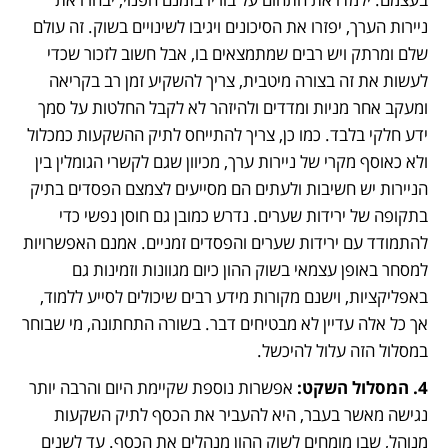
ניירות הערך, יפזרו את הסיכונים ויגיבו לשינויים בשוק. זה עולם 
שלם ומרתק ויש רבים שמתמצאים בו, אבל חשוב לזכור שכדי 
לעשות את זה בצורה מיטבית, צריך להשקיע זמן רב בקריאה 
ומעקב אחר מניות ומדדים ולהיזהר לא לקבל החלטות על סמך 
ידע חלקי בלבד. כמו כן, צריך להתייחס לתיק ההשקעות כמכלול 
ולא כאוסף מקרי של ניירות ערך, מכיוון שגם לקשרי הגומלין בין 
הניירות יש חשיבות ולעתים הם מסייעים לצמצם הפסדים בתיק 
בתקופה של ירידות שערים. נדרש כמובן גם חוסן נפשי כדי 
להתמודד עם ירידות שערים והפסדים זמניים. אמנם האפשרויות 
למסחר באופן עצמאי בשוק ההון כיום מגוונות וזמינות גם 
באפליקציות, וישנם מקורות מידע רבים שיכולים לסייע ללמוד, 
אך כל אלה עדיין לא מבטיחים דבר. בשורה התחתונה, מי שבוחר 
במסלול הזה עלול להיכשל. 
4. המסלול השקט:
 אפשרות נוספת שקיימת היום והרבה יותר 
נגישה מאשר בעבר, היא להעביר את הכסף לתיק השקעות 
מנוהל, שבו מומחים לשוק ההון מנהלים את הכסף. עד לשנים 