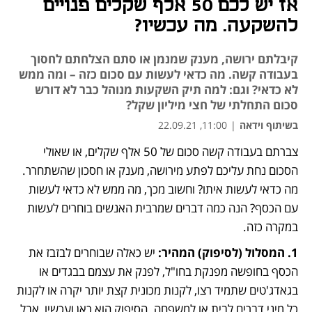
אז יש לכם 50 אלף שקלים פנויים
להשקעה. מה עכשיו?
קיבלתם ירושה, מענק שמנמן או סתם הצלחתם לחסוך
בעבודה קשה. מה כדאי לעשות עם סכום כזה – ומה ממש
לא כדאי? וגם: למה תיק השקעות מנוהל כבר לא דורש
סכום התחלתי של חצי מיליון שקל?
בשיתוף וידאה
|
11:00, 22.09.21
צברתם בעבודה קשה סכום של 50 אלף שקלים, או שאולי 
נפתח בכרטיסייה חדשה
נפתח בכרטיסייה חדשה
הסכום נחת עליכם לפתע מירושה, מענק או חסכון שהשתחרר. 
מה כדאי לעשות איתו? וחשוב מכך, מה ממש לא כדאי לעשות 
עם הכסף? הנה כמה דברים שמרבית האנשים בוחרים לעשות 
במקרה כזה.
1. המסלול (לסיפוק) המהיר:
 יש כאלה שבוחרים לבזבז את 
הכסף בחופשה מפנקת בחו"ל, לפנק את עצמם בבגדים או 
בגאדג'טים שתמיד רצו, לקנות מכונית קצת יותר יקרה או לקנות 
כל מיני דברים לבית או למשפחה. הסיפוק הוא כאן ועכשיו, אבל 